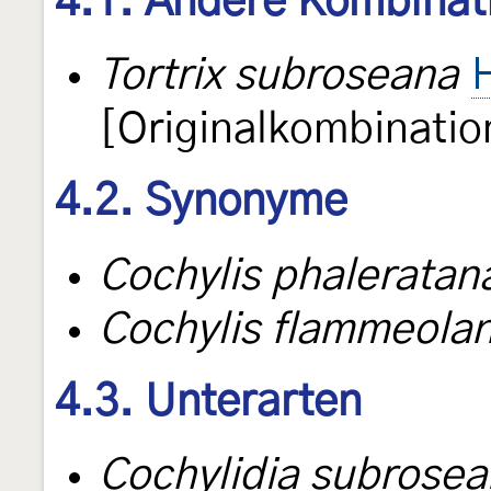
4.1. Andere Kombinat
Tortrix subroseana
[Originalkombinatio
4.2. Synonyme
Cochylis phaleratan
Cochylis flammeola
4.3. Unterarten
Cochylidia subrosea