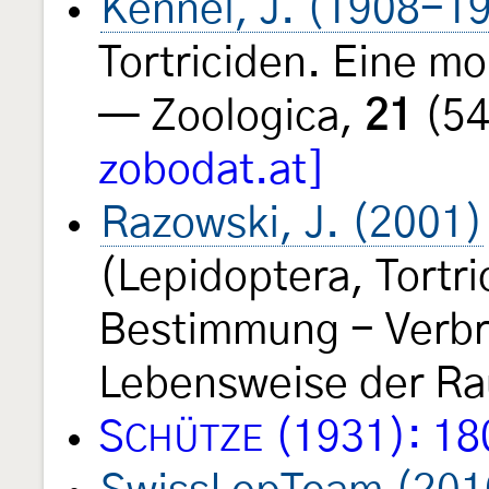
Kennel, J. (1908-1
Tortriciden. Eine m
— Zoologica,
21
(54
zobodat.at]
Razowski, J. (2001)
(Lepidoptera, Tortri
Bestimmung - Verbre
Lebensweise der Rau
S
(1931): 18
CHÜTZE