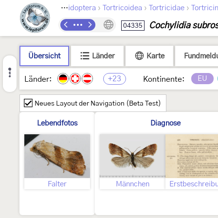
›
›
›
Lepidoptera
Tortricoidea
Tortricidae
Tortrici
Cochylidia subro
04335
Übersicht
Länder
Karte
Fundmeld
+23
EU
Länder:
Kontinente:
Neues Layout der Navigation (Beta Test)
Lebendfotos
Diagnose
Falter
Männchen
Erstbeschreib