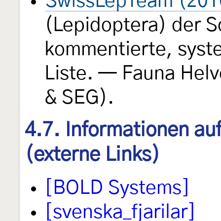
SwissLepTeam (201
(Lepidoptera) der S
kommentierte, syst
Liste. — Fauna Helv
& SEG).
4.7. Informationen au
(externe Links)
[BOLD Systems]
[svenska_fjarilar]