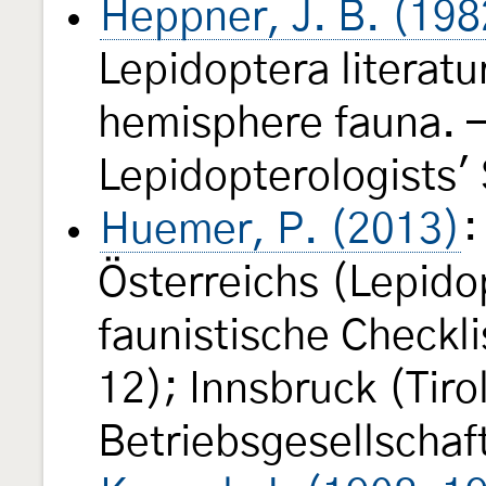
Heppner, J. B. (198
Lepidoptera literatu
hemisphere fauna. —
Lepidopterologists'
Huemer, P. (2013)
:
Österreichs (Lepido
faunistische Checkl
12); Innsbruck (Tir
Betriebsgesellschaf