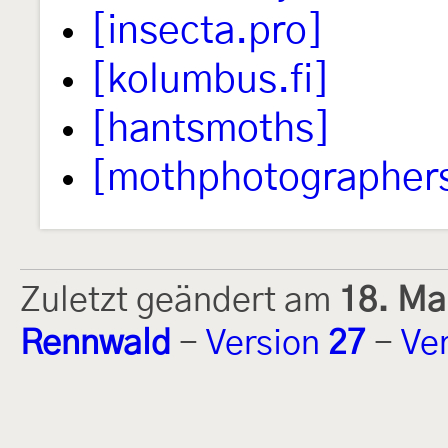
[insecta.pro]
[kolumbus.fi]
[hantsmoths]
[mothphotographer
Zuletzt geändert am
18. Ma
Rennwald
-
Version
27
-
Ve