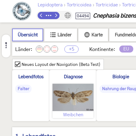
›
›
›
Lepidoptera
Tortricoidea
Tortricidae
Tortric
Cnephasia bizens
04494
Übersicht
Länder
Karte
Fundmeld
+5
EU
Länder:
Kontinente:
Neues Layout der Navigation (Beta Test)
Lebendfotos
Diagnose
Biologie
Falter
Nahrung der Rau
Weibchen