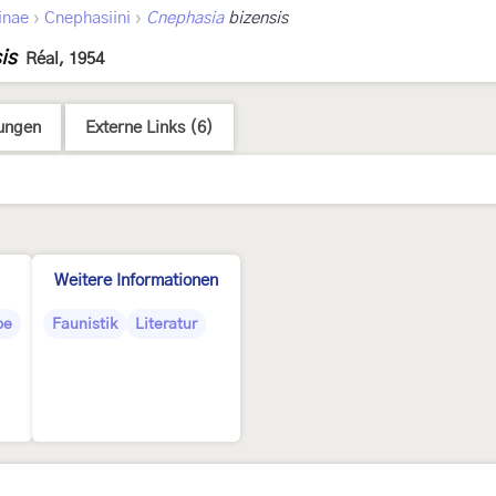
›
›
inae
Cnephasiini
Cnephasia
bizensis
is
Réal, 1954
ungen
Externe Links (6)
Weitere Informationen
pe
Faunistik
Literatur