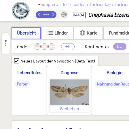
›
›
›
Lepidoptera
Tortricoidea
Tortricidae
Tortric
Cnephasia bizens
04494
Übersicht
Länder
Karte
Fundmeld
+5
EU
Länder:
Kontinente:
Neues Layout der Navigation (Beta Test)
Lebendfotos
Diagnose
Biologie
Falter
Nahrung der Rau
Weibchen