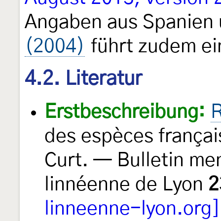
Angaben aus Spanien 
(2004)
führt zudem ein
4.2. Literatur
Erstbeschreibung:
R
des espèces frança
Curt. — Bulletin me
linnéenne de Lyon
2
linneenne-lyon.org]