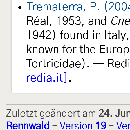
Trematerra, P. (200
Réal, 1953, and
Cne
1942) found in Italy,
known for the Europ
Tortricidae). — Red
redia.it]
.
Zuletzt geändert am
24. Ju
Rennwald
-
Version
19
-
Ve