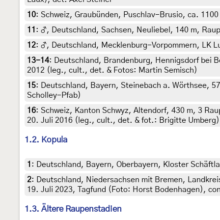
10
:
Schweiz, Graubünden, Puschlav-Brusio, ca. 1100 m,
11
:
♂, Deutschland, Sachsen, Neuliebel, 140 m, Raupe
12
:
♂, Deutschland, Mecklenburg-Vorpommern, LK Ludw
13-14
:
Deutschland, Brandenburg, Hennigsdorf bei Ber
2012 (leg., cult., det. & Fotos: Martin Semisch)
15
:
Deutschland, Bayern, Steinebach a. Wörthsee, 570
Scholley-Pfab)
16
:
Schweiz, Kanton Schwyz, Altendorf, 430 m, 3 Raup
20. Juli 2016 (leg., cult., det. & fot.: Brigitte Umberg)
1.2. Kopula
1
:
Deutschland, Bayern, Oberbayern, Kloster Schäftla
2
:
Deutschland, Niedersachsen mit Bremen, Landkreis
19. Juli 2023, Tagfund (Foto: Horst Bodenhagen), co
1.3. Ältere Raupenstadien