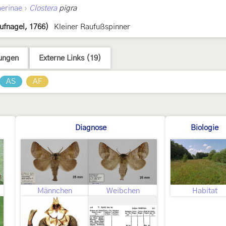
›
erinae
Clostera
pigra
ufnagel, 1766)
Kleiner Raufußspinner
ungen
Externe Links (19)
AS
AF
Diagnose
Biologie
Männchen
Weibchen
Habitat