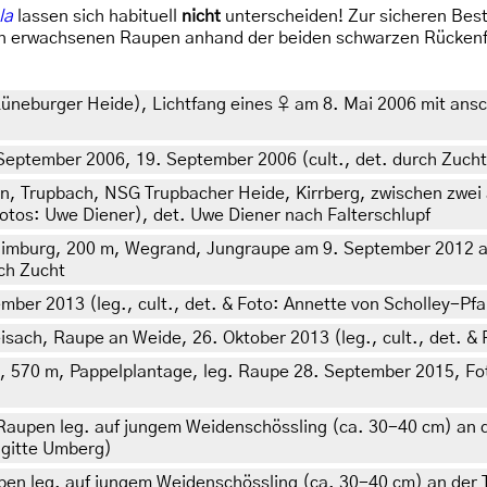
la
lassen sich habituell
nicht
unterscheiden! Zur sicheren Besti
von erwachsenen Raupen anhand der beiden schwarzen Rückenf
neburger Heide), Lichtfang eines ♀ am 8. Mai 2006 mit ansch
September 2006, 19. September 2006 (cult., det. durch Zucht z
, Trupbach, NSG Trupbacher Heide, Kirrberg, zwischen zwei
tos: Uwe Diener), det. Uwe Diener nach Falterschlupf
imburg, 200 m, Wegrand, Jungraupe am 9. September 2012 
ch Zucht
ber 2013 (leg., cult., det. & Foto: Annette von Scholley-Pfa
ach, Raupe an Weide, 26. Oktober 2013 (leg., cult., det. &
 570 m, Pappelplantage, leg. Raupe 28. September 2015, Foto
Raupen leg. auf jungem Weidenschössling (ca. 30-40 cm) an d
rigitte Umberg)
en leg. auf jungem Weidenschössling (ca. 30-40 cm) an der T