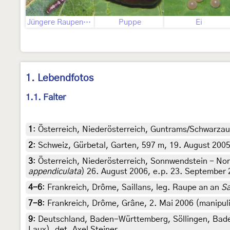
Jüngere Raupenstadien
Puppe
Ei
1. Lebendfotos
1.1. Falter
1
:
Österreich, Niederösterreich, Guntrams/Schwarzau,
2
:
Schweiz, Gürbetal, Garten, 597 m, 19. August 2005
3
:
Österreich, Niederösterreich, Sonnwendstein - No
appendiculata
) 26. August 2006, e.p. 23. September 
4-6
:
Frankreich, Drôme, Saillans, leg. Raupe an an
Sa
7-8
:
Frankreich, Drôme, Grâne, 2. Mai 2006 (manipulie
9
:
Deutschland, Baden-Württemberg, Söllingen, Baden
Laux), det. Axel Steiner