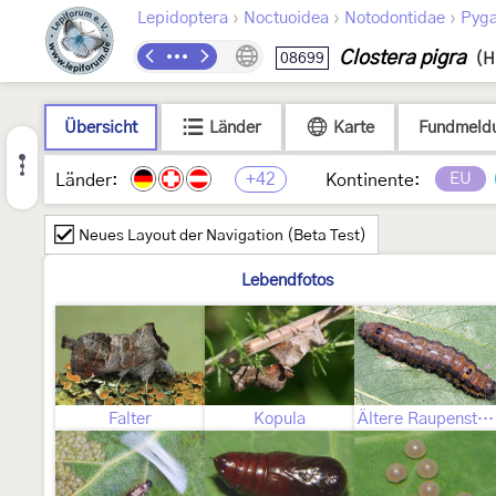
›
›
›
Lepidoptera
Noctuoidea
Notodontidae
Pyga
Clostera pigra
08699
(H
Übersicht
Länder
Karte
Fundmeld
+42
EU
Länder:
Kontinente:
Neues Layout der Navigation (Beta Test)
Lebendfotos
Falter
Kopula
Ältere Raupenstadien