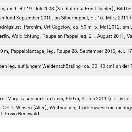
 am Licht 19. Juli 2008 (Studiofotos: Ernst Gubler), Bild hor
nfund September 2010, an Silberpappel, el. 16. März 2011 (le
igslust-Parchim, Ort Gägelow, ca. 50 m, 5. Mai 2012, am Li
lin, Waldlichtung, Raupe an Pappel leg. 21. August 2011, Ve
 m, Pappelplantage, leg. Raupe 28. September 2015, e.l. 17. 
en leg. auf jungem Weidenschössling (ca. 30-40 cm) an der T
rn, Magerrasen am Isardamm, 560 m, 4. Juli 2011 (det. & fot
 Celle, Winsen (Aller), Wolthausen, Trockenwiese mit niedri
nf. Erwin Rennwald