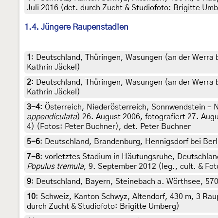
Juli 2016 (det. durch Zucht & Studiofoto: Brigitte Um
1.4. Jüngere Raupenstadien
1
:
Deutschland, Thüringen, Wasungen (an der Werra be
Kathrin Jäckel)
2
:
Deutschland, Thüringen, Wasungen (an der Werra be
Kathrin Jäckel)
3-4
:
Österreich, Niederösterreich, Sonnwendstein -
appendiculata
) 26. August 2006, fotografiert 27. Aug
4) (Fotos: Peter Buchner), det. Peter Buchner
5-6
:
Deutschland, Brandenburg, Hennigsdorf bei Berli
7-8
:
vorletztes Stadium in Häutungsruhe, Deutschla
Populus tremula
, 9. September 2012 (leg., cult. & Fo
9
:
Deutschland, Bayern, Steinebach a. Wörthsee, 570
10
:
Schweiz, Kanton Schwyz, Altendorf, 430 m, 3 Raup
durch Zucht & Studiofoto: Brigitte Umberg)