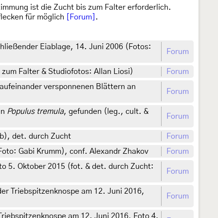
mmung ist die Zucht bis zum Falter erforderlich.
lecken für möglich
[Forum]
.
ließender Eiablage, 14. Juni 2006 (Fotos:
Forum
um Falter & Studiofotos: Allan Liosi)
Forum
 aufeinander versponnenen Blättern an
Forum
an
Populus tremula
, gefunden (leg., cult. &
Forum
b), det. durch Zucht
Forum
 Foto: Gabi Krumm), conf. Alexandr Zhakov
Forum
 5. Oktober 2015 (fot. & det. durch Zucht:
Forum
er Triebspitzenknospe am 12. Juni 2016,
Forum
riebspitzenknospe am 12. Juni 2016, Foto 4.