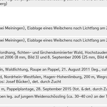
berg)
i Meiningen), Eiablage eines Weibchens nach Lichtfang am 24
i Meiningen), Eiablage eines Weibchens nach Lichtfang am 24
 Nordhang, fichten- und lärchendominierter Wald, Hochstaud
ust 2006 (8 mm, Bild 3) und 8. September 2006 (25 mm, Bild 4
n, Waldlichtung, Raupe an Pappel, 21. August 2011 (leg., cul
nd, Nordrhein-Westfalen, Hagen-Hohenlimburg, 200 m, Wegran
tos: Josef Bücker), det. durch Zucht
 m, Pappelplantage, 28. September 2015 (fot. & det. durch Z
en leg. auf jungem Weidenschössling (ca. 30-40 cm) an der T