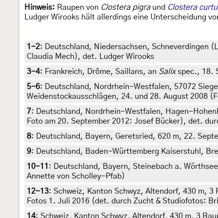
Hinweis:
Raupen von
Clostera pigra
und
Clostera curtu
Ludger Wirooks hält allerdings eine Unterscheidung 
1-2
:
Deutschland, Niedersachsen, Schneverdingen (Lü
Claudia Mech), det. Ludger Wirooks
3-4
:
Frankreich, Drôme, Saillans, an
Salix
spec., 18. 
5-6
:
Deutschland, Nordrhein-Westfalen, 57072 Siegen
Weidenstockausschlägen, 24. und 28. August 2008 (Fo
7
:
Deutschland, Nordrhein-Westfalen, Hagen-Hohenl
Foto am 20. September 2012: Josef Bücker), det. dur
8
:
Deutschland, Bayern, Geretsried, 620 m, 22. Septem
9
:
Deutschland, Baden-Württemberg Kaiserstuhl, Breis
10-11
:
Deutschland, Bayern, Steinebach a. Wörthsee,
Annette von Scholley-Pfab)
12-13
:
Schweiz, Kanton Schwyz, Altendorf, 430 m, 3 
Fotos 1. Juli 2016 (det. durch Zucht & Studiofotos: B
14
:
Schweiz, Kanton Schwyz, Altendorf, 430 m, 3 Raup