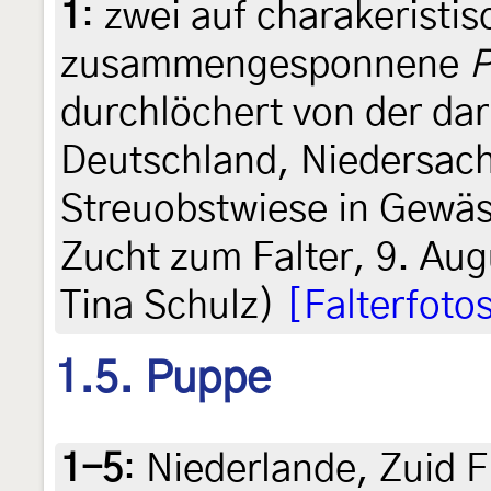
1
:
zwei auf charakeristi
zusammengesponnene
P
durchlöchert von der da
Deutschland, Niedersa
Streuobstwiese in Gewäs
Zucht zum Falter, 9. Augu
Tina Schulz)
[Falterfoto
1.5. Puppe
1-5
:
Niederlande, Zuid 