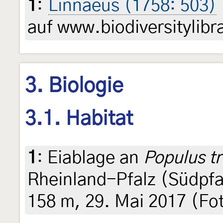
1
:
Linnaeus (1758: 503)
auf www.biodiversitylibr
3. Biologie
3.1. Habitat
1
:
Eiablage an
Populus t
Rheinland-Pfalz (Südpfal
158 m, 29. Mai 2017 (Fo