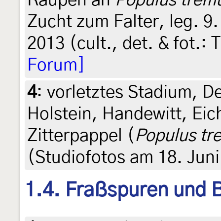
Raupen an
Populus trem
Zucht zum Falter, leg. 9
2013 (cult., det. & fot.:
Forum]
4
:
vorletztes Stadium, D
Holstein, Handewitt, Eic
Zitterpappel (
Populus tr
(Studiofotos am 18. Juni
1.4. Fraßspuren und B