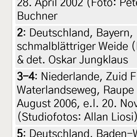
28. April 2002 (Foto: Pe
Buchner
2
:
Deutschland, Bayern, 
schmalblättriger Weide (
& det. Oskar Jungklaus
3-4
:
Niederlande, Zuid 
Waterlandseweg, Raupe 
August 2006, e.l. 20. N
(Studiofotos: Allan Liosi)
5
:
Deutschland, Baden-W