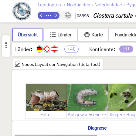
›
›
›
Lepidoptera
Noctuoidea
Notodontidae
Pyga
Clostera curtula
08698
Übersicht
Länder
Karte
Fundmeld
+40
EU
Länder:
Kontinente:
Neues Layout der Navigation (Beta Test)
Falter
Ausgewachsene Raupe
Diagnose