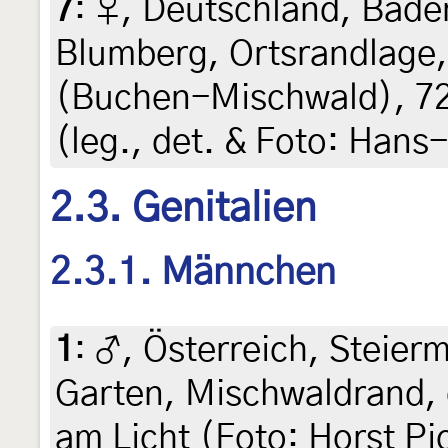
7
:
♀, Deutschland, Bad
Blumberg, Ortsrandlage
(Buchen-Mischwald), 720
(leg., det. & Foto: Hans
2.3. Genitalien
2.3.1. Männchen
1
:
♂, Österreich, Steierm
Garten, Mischwaldrand, 
am Licht (Foto: Horst Pic