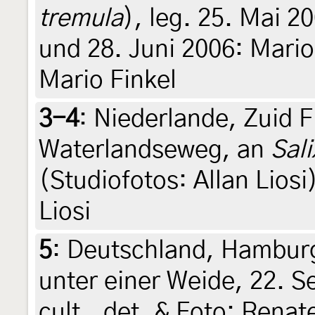
tremula
), leg. 25. Mai 2
und 28. Juni 2006: Mario 
Mario Finkel
3-4
:
Niederlande, Zuid 
Waterlandseweg, an
Sal
(Studiofotos: Allan Liosi)
Liosi
5
:
Deutschland, Hamburg
unter einer Weide, 22. S
cult., det. & Foto: Renat