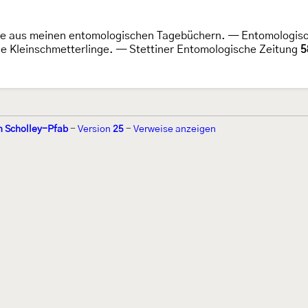
te aus meinen entomologischen Tagebüchern. — Entomologis
ige Kleinschmetterlinge. — Stettiner Entomologische Zeitung
5
n Scholley-Pfab
-
Version
25
-
Verweise anzeigen
r 2002 von
Walter Schön
(
www.schmetterling-raupe.de
) als "Forum Sc
zember 2004 von
Erwin Rennwald
(fachliche Supervision) und
Jürgen R
06 wird es vom gemeinnützigen
Lepiforum e.V.
getragen.