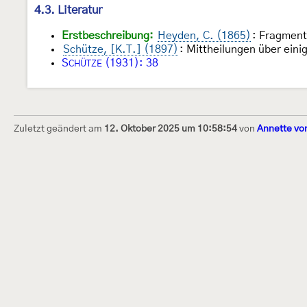
4.3. Literatur
Erstbeschreibung:
Heyden, C. (1865)
: Fragmen
Schütze, [K.T.] (1897)
: Mittheilungen über ein
S
(1931): 38
CHÜTZE
Zuletzt geändert am
12. Oktober 2025 um 10:58:54
von
Annette vo
Dieses Internetportal wurde am 16. Septembe
Raupen bestimmen" gegründet und am 23. De
(technische Betreuung) übernommen. Seit 20