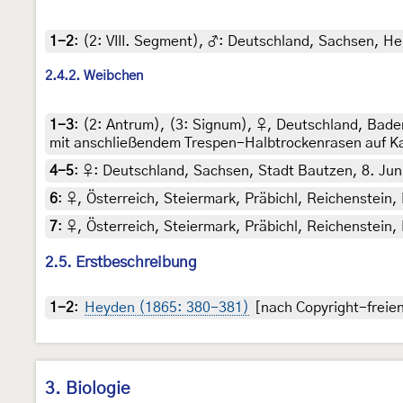
1-2
: (2:
VIII. Segment
),
♂: Deutschland, Sachsen, Heng
2.4.2. Weibchen
1-3
: (2:
Antrum
), (3:
Signum
),
♀, Deutschland, Bade
mit anschließendem Trespen-Halbtrockenrasen auf Kalk
4-5
:
♀: Deutschland, Sachsen, Stadt Bautzen, 8. Juni 
6
:
♀, Österreich, Steiermark, Präbichl, Reichenstein,
7
:
♀, Österreich, Steiermark, Präbichl, Reichenstein,
2.5. Erstbeschreibung
1-2
:
Heyden (1865: 380-381)
[nach Copyright-freien
3. Biologie