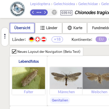
›
›
›
Lepidoptera
Gelechioidea
Gelechiidae
Gele
Chionodes tragice
03510
Übersicht
Länder
Karte
Fundmeld
+18
EU
Länder:
Kontinente:
Neues Layout der Navigation (Beta Test)
Lebendfotos
Falter
Männchen
Weibchen
Genitalien