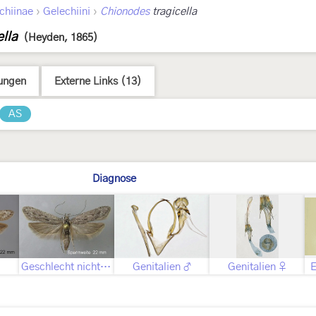
›
›
chiinae
Gelechiini
Chionodes
tragicella
lla
(Heyden, 1865)
ungen
Externe Links (13)
AS
Diagnose
Geschlecht nicht bestimmt
Genitalien ♂
Genitalien ♀
E