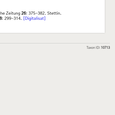
che Zeitung
26
: 375-382. Stettin.
8
: 299-314.
[Digitalisat]
Taxon ID:
10713
hmetterlinge und
Lepiforum e.V.
odeland
Impressum