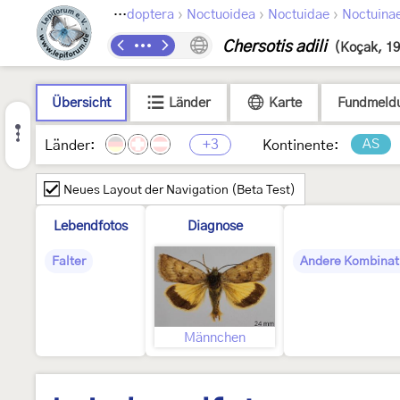
›
›
›
Lepidoptera
Noctuoidea
Noctuidae
Noctuina
Chersotis adili
(Koçak, 1
Übersicht
Länder
Karte
Fundmeld
+3
AS
Länder:
Kontinente:
Neues Layout der Navigation (Beta Test)
Lebendfotos
Diagnose
Falter
Andere Kombinat
Männchen