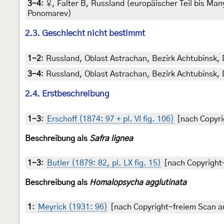
3-4
:
♀, Falter B, Russland (europäischer Teil bis Ma
Ponomarev)
2.3. Geschlecht nicht bestimmt
1-2
:
Russland, Oblast Astrachan, Bezirk Achtubinsk, 
3-4
:
Russland, Oblast Astrachan, Bezirk Achtubinsk, 
2.4. Erstbeschreibung
1-3
:
Erschoff (1874: 97 + pl. VI fig. 106)
[nach Copyrig
Beschreibung als
Safra lignea
1-3
:
Butler (1879: 82, pl. LX fig. 15)
[nach Copyright-
Beschreibung als
Homalopsycha agglutinata
1
:
Meyrick (1931: 96)
[nach Copyright-freiem Scan au