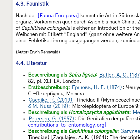
4.3. Faunistik
Nach der
[Fauna Europaea]
kommt die Art in Südrussla
ergänzt Vorkommen quer durch Asien bis nach China. Zu
of
Cephitinea colongella
is either an introduction or the
Weibchen mit Etikett "England" (ganz ohne weitere Ang
einer Fehletikettierung ausgegangen werden, zumindes
(Autor: Erwin Rennwald)
4.4. Literatur
Beschreibung als
Safra lignea
:
Butler, A. G. (18
82, pl. XLI-LX. London.
Erstbeschreibung:
Ершовъ, Н. Г. (1874)
: Чешу
С.-Петербургъ, Москва.
Gaedike, R. (2019)
: Tineidae II (Myrmecozelina
& M. Nuss (2019)
: Microlepidoptera of Europe
9
Beschreibung als
Homalopsycha agglutinata
:
Mey
Petersen, G. (1957)
: Die Genitalien der paläark
contributions-to-entomology.org]
Beschreibung als
Cephitinea colongella
:
Загуляе
Tinediae) [Zagulajev, A. K. (1964): The descript