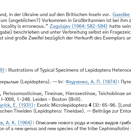
nd, in der Ukraine und auf den Britischen Inseln vor.
Gaedike
m (angeblichen?) Vorkommen in Großbritannien ist bei ihm zu 
 locality is erroneous."
Zagulajev (1964: 582-584)
hatte sein
abe) beschrieben und unter Verbreitung selbst ein Fragezeich
t sind große Zweifel bezüglich der Herkunft des Exemplars a
79)
: Illustrations of Typical Specimens of Lepidoptera Heteroc
екрылые (Lepidoptera). — In:
Федченко, А. П. (1874)
: Пут
e, Perissomasticinae, Tineinae, Hieroxestinae, Teichobiinae a
: I-XXIII, 1-248. Leiden – Boston (Brill).
rick, E. (1931)
: Exotic Microlepidoptera
4
(3): 65-96. [Londo
tischen Tineiden (Lepidoptera: Tineidae). — Beiträge zur Ent
в, А. К. (1964)
: Описание нового рода и новых видов грибн
ion of a new genus and new species of the tribe Cephimalloti