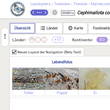
›
›
›
Lepidoptera
Tineoidea
Tineidae
Myrmecozel
Cephimallota co
00481a
Übersicht
Länder
Karte
Fundmeld
+11
EU
Länder:
Kontinente:
Neues Layout der Navigation (Beta Test)
Lebendfotos
Falter
Puppe
Ei