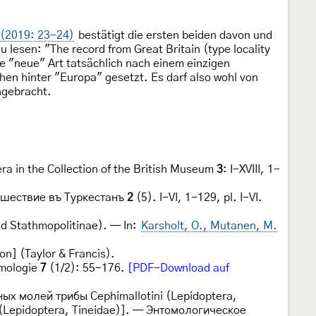
 (2019: 23-24)
bestätigt die ersten beiden davon und
lesen: "The record from Great Britain (type locality
e "neue" Art tatsächlich nach einem einzigen
en hinter "Europa" gesetzt. Es darf also wohl von
ngebracht.
era in the Collection of the British Museum
3
: I-XVIII, 1-
ешествие въ Туркестанъ
2
(5). I-VI, 1-129, pl. I-VI.
nd Stathmopolitinae). — In:
Karsholt, O., Mutanen, M.
n] (Taylor & Francis).
omologie
7
(1/2): 55-176.
[PDF-Download auf
ых молей трибы Cephimallotini (Lepidoptera,
ni (Lepidoptera, Tineidae)]. — Энтомологическое