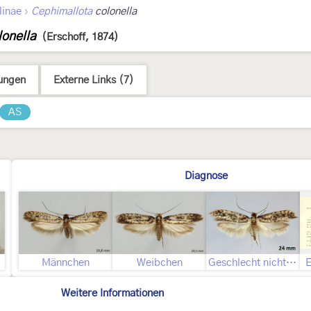
›
inae
Cephimallota
colonella
lonella
(Erschoff, 1874)
ungen
Externe Links (7)
AS
Diagnose
Männchen
Weibchen
Geschlecht nicht bestimmt
E
Weitere Informationen