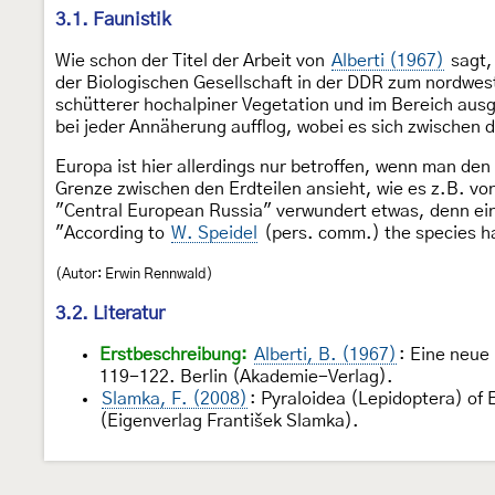
3.1. Faunistik
Wie schon der Titel der Arbeit von
Alberti (1967)
sagt,
der Biologischen Gesellschaft in der DDR zum nordwes
schütterer hochalpiner Vegetation und im Bereich ausg
bei jeder Annäherung aufflog, wobei es sich zwischen 
Europa ist hier allerdings nur betroffen, wenn man 
Grenze zwischen den Erdteilen ansieht, wie es z.B. vo
"Central European Russia" verwundert etwas, denn ein
"According to
W. Speidel
(pers. comm.) the species ha
(Autor: Erwin Rennwald)
3.2. Literatur
Erstbeschreibung:
Alberti, B. (1967)
: Eine neue
119-122. Berlin (Akademie-Verlag).
Slamka, F. (2008)
: Pyraloidea (Lepidoptera) of 
(Eigenverlag František Slamka).