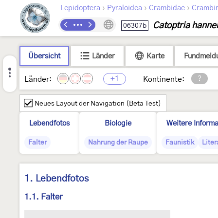
›
›
›
Lepidoptera
Pyraloidea
Crambidae
Crambi
Catoptria hann
06307b
Übersicht
Länder
Karte
Fundmeld
+1
?
Länder:
Kontinente:
Neues Layout der Navigation (Beta Test)
Lebendfotos
Biologie
Weitere Informa
Falter
Nahrung der Raupe
Faunistik
Liter
1. Lebendfotos
1.1. Falter