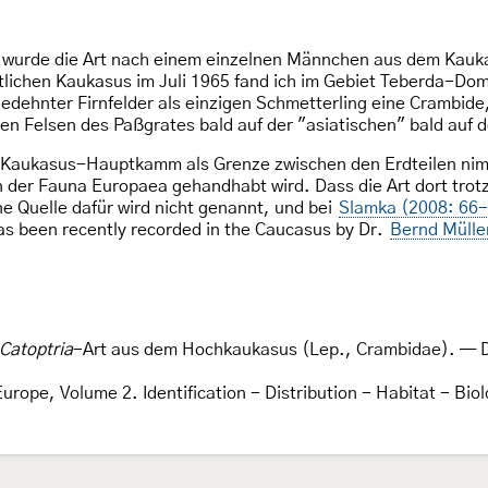
 wurde die Art nach einem einzelnen Männchen aus dem Kaukas
tlichen Kaukasus im Juli 1965 fand ich im Gebiet Teberda-Do
edehnter Firnfelder als einzigen Schmetterling eine Crambide
den Felsen des Paßgrates bald auf der "asiatischen" bald auf
den Kaukasus-Hauptkamm als Grenze zwischen den Erdteilen ni
n der Fauna Europaea gehandhabt wird. Dass die Art dort tro
e Quelle dafür wird nicht genannt, und bei
Slamka (2008: 66
s been recently recorded in the Caucasus by Dr.
Bernd Mülle
Catoptria
-Art aus dem Hochkaukasus (Lep., Crambidae). — D
Europe, Volume 2. Identification - Distribution - Habitat - Bi