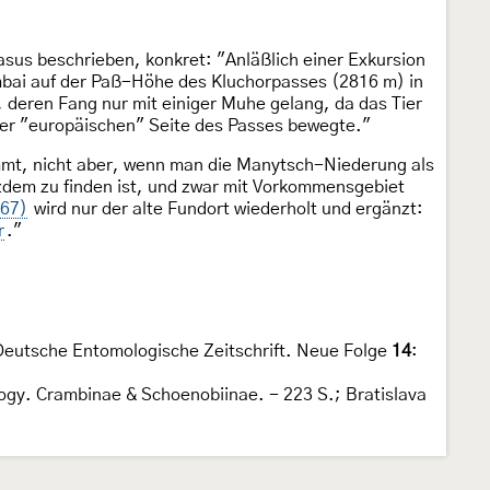
us beschrieben, konkret: "Anläßlich einer Exkursion
mbai auf der Paß-Höhe des Kluchorpasses (2816 m) in
, deren Fang nur mit einiger Muhe gelang, da das Tier
 der "europäischen" Seite des Passes bewegte."
mmt, nicht aber, wenn man die Manytsch-Niederung als
tzdem zu finden ist, und zwar mit Vorkommensgebiet
-67)
wird nur der alte Fundort wiederholt und ergänzt:
r
."
eutsche Entomologische Zeitschrift. Neue Folge
14
:
ology. Crambinae & Schoenobiinae. - 223 S.; Bratislava