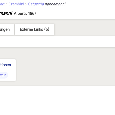
›
›
nae
Crambini
Catoptria
hannemanni
emanni
Alberti, 1967
ungen
Externe Links (5)
tionen
atur