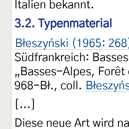
Italien bekannt.
3.2. Typenmaterial
Błeszyński (1965: 268
Südfrankreich: Basses
„Basses-Alpes, Forêt 
968-Bł., coll.
Błeszyńs
[...]
Diese neue Art wird n