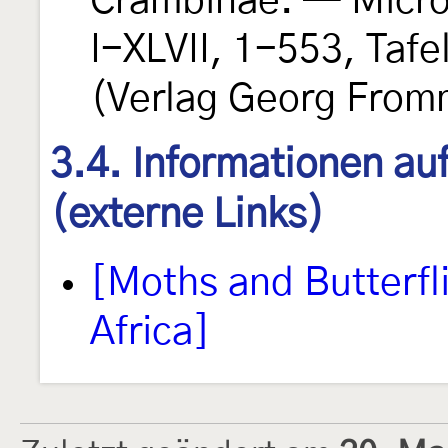
Crambinae. — Micro
I-XLVII, 1-553, Taf
(Verlag Georg From
3.4. Informationen au
(externe Links)
[Moths and Butterfl
Africa]