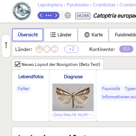
›
›
›
Lepidoptera
Pyraloidea
Crambidae
Crambi
Catoptria europa
06288
Übersicht
Länder
Karte
Fundmeld
+2
EU
Länder:
Kontinente:
Neues Layout der Navigation (Beta Test)
Lebendfotos
Diagnose
Falter
Faunistik
Typen
Informationen au
Geschlecht nicht bestimmt