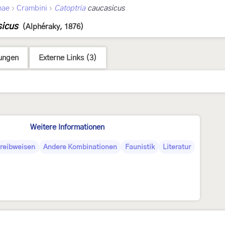
›
›
nae
Crambini
Catoptria
caucasicus
sicus
(Alphéraky, 1876)
ungen
Externe Links (3)
Weitere Informationen
reibweisen
Andere Kombinationen
Faunistik
Literatur