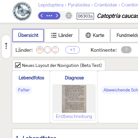
›
›
›
Lepidoptera
Pyraloidea
Crambidae
Crambi
Catoptria cauca
06303a
Übersicht
Länder
Karte
Fundmeld
+1
?
Länder:
Kontinente:
Neues Layout der Navigation (Beta Test)
Lebendfotos
Diagnose
Falter
Abweichende Sch
Erstbeschreibung