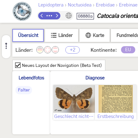
›
›
›
Lepidoptera
Noctuoidea
Erebidae
Erebinae
Catocala orienta
08880a
Übersicht
Länder
Karte
Fundmeld
+2
EU
Länder:
Kontinente:
Neues Layout der Navigation (Beta Test)
Lebendfotos
Diagnose
Falter
Geschlecht nicht bestimmt
Erstbeschreibung