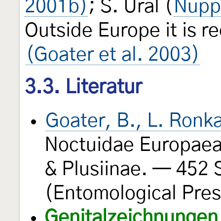
2001b)
; S. Ural (
Nupp
Outside Europe it is r
(Goater et al. 2003)
3.3. Literatur
Goater, B., L. Ronk
Noctuidae Europaea
& Plusiinae. — 452 S
(Entomological Pres
Genitalzeichnungen 