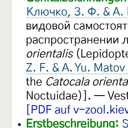
Ключко, З. Ф. & А.
видовой самостоят
распространении 
orientalis
(Lepidopte
Z. F. & A. Yu. Matov
the
Catocala orienta
Noctuidae)]. — Vest
[PDF auf v-zool.kie
Erstbeschreibung:
S