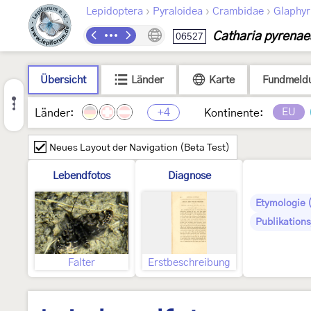
›
›
›
Lepidoptera
Pyraloidea
Crambidae
Glaphyr
Catharia pyrenae
06527
Übersicht
Länder
Karte
Fundmeld
+4
EU
Länder:
Kontinente:
Neues Layout der Navigation (Beta Test)
Lebendfotos
Diagnose
Etymologie 
Publikations
Falter
Erstbeschreibung