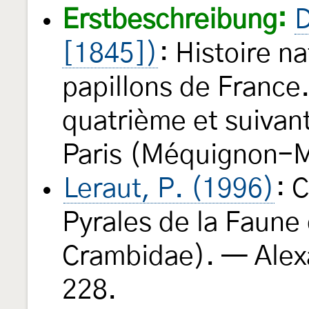
Erstbeschreibung:
D
[1845])
: Histoire n
papillons de Franc
quatrième et suivant
Paris (Méquignon-M
Leraut, P. (1996)
: 
Pyrales de la Faune
Crambidae). — Ale
228.