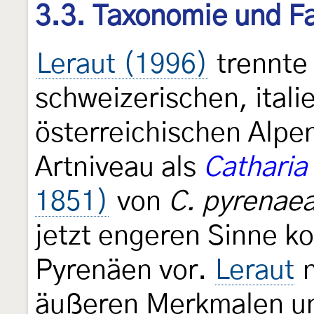
3.3. Taxonomie und Fa
Leraut (1996)
trennte 
schweizerischen, itali
österreichischen Alpe
Artniveau als
Catharia 
1851)
von
C. pyrenaea
jetzt engeren Sinne k
Pyrenäen vor.
Leraut
n
äußeren Merkmalen und