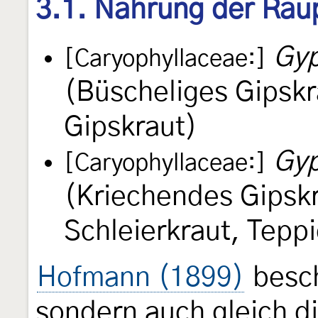
3.1. Nahrung der Rau
Gyp
[Caryophyllaceae:]
(Büscheliges Gipskr
Gipskraut)
Gyp
[Caryophyllaceae:]
(Kriechendes Gipsk
Schleierkraut, Tepp
Hofmann (1899)
besch
sondern auch gleich di