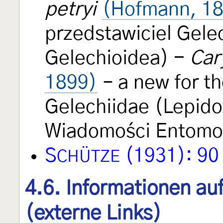
petryi
(Hofmann, 1
przedstawiciel Gele
Gelechioidea) -
Car
1899)
– a new for th
Gelechiidae (Lepido
Wiadomości Entomo
S
(1931): 90
CHÜTZE
4.6. Informationen au
(externe Links)