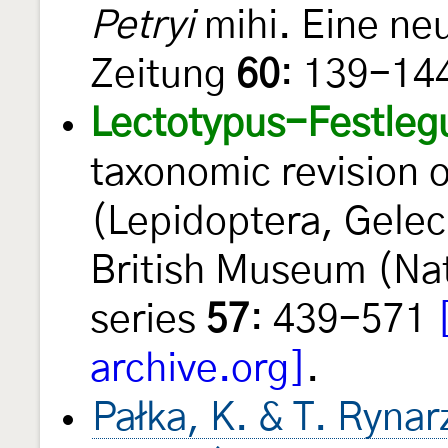
Petryi
mihi. Eine ne
Zeitung
60
: 139-144
Lectotypus-Festleg
taxonomic revision 
(Lepidoptera, Gelech
British Museum (Nat
series
57
: 439-571
archive.org]
.
Pałka, K. & T. Ryna