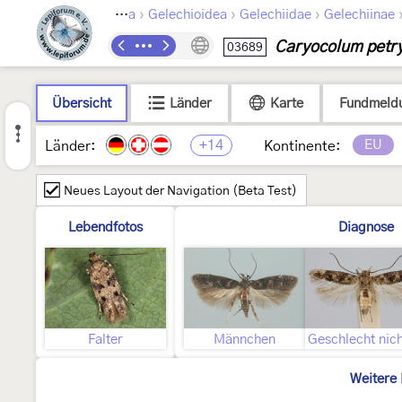
›
›
›
Lepidoptera
Gelechioidea
Gelechiidae
Gelechiinae
Caryocolum petry
03689
Übersicht
Länder
Karte
Fundmeld
+14
EU
Länder:
Kontinente:
Neues Layout der Navigation (Beta Test)
Lebendfotos
Diagnose
Falter
Männchen
Weitere 