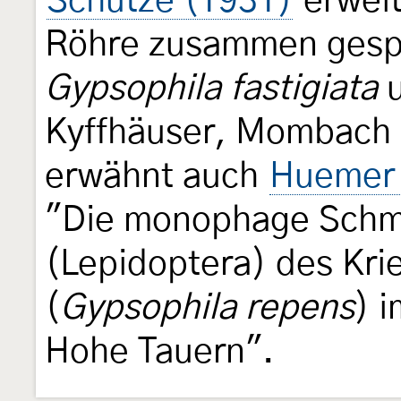
Schütze (1931)
erweite
Röhre zusammen gesp
Gypsophila fastigiata
Kyffhäuser, Mombach (
erwähnt auch
Huemer 
"Die monophage Schme
(Lepidoptera) des Kr
(
Gypsophila repens
) 
Hohe Tauern".