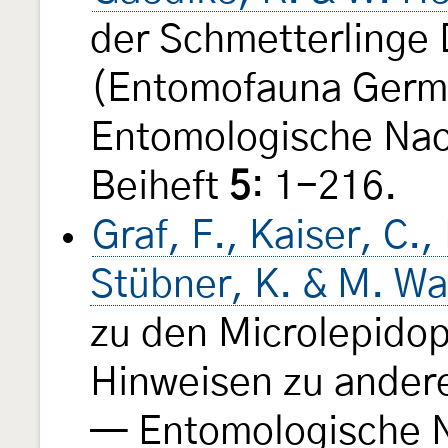
der Schmetterlinge
(Entomofauna Germ
Entomologische Nac
Beiheft
5
: 1-216.
Graf, F., Kaiser, C.
Stübner, K. & M. W
zu den Microlepido
Hinweisen zu ander
— Entomologische N