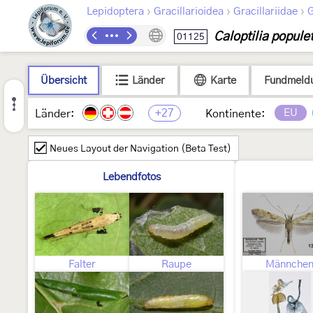
›
›
›
Lepidoptera
Gracillarioidea
Gracillariidae
G
Caloptilia popul
01125
Übersicht
Länder
Karte
Fundmeld
+27
EU
Länder:
Kontinente:
Neues Layout der Navigation (Beta Test)
Lebendfotos
Falter
Raupe
Männche