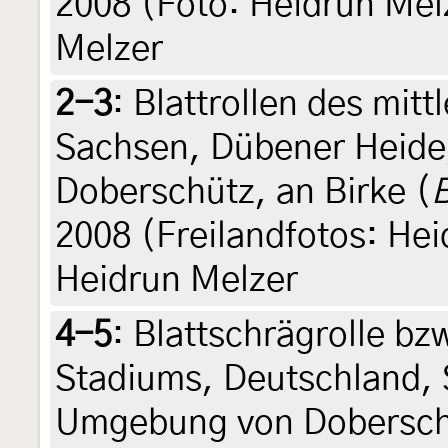
2008 (Foto: Heidrun Melze
Melzer
2-3
:
Blattrollen des mit
Sachsen, Dübener Heid
Doberschütz, an Birke (
B
2008 (Freilandfotos: Heid
Heidrun Melzer
4-5
:
Blattschrägrolle bzw
Stadiums, Deutschland,
Umgebung von Doberschü