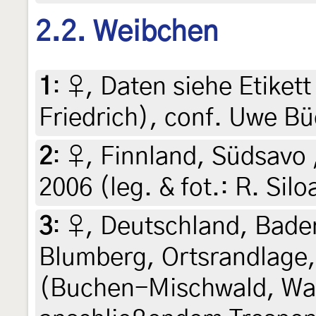
2.2. Weibchen
1
:
♀, Daten siehe Etikett 
Friedrich), conf. Uwe B
2
:
♀, Finnland, Südsavo
2006 (leg. & fot.: R. Sil
3
:
♀, Deutschland, Bad
Blumberg, Ortsrandlage
(Buchen-Mischwald, Wal