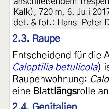
anschließendem Trespen
Kalk), 720 m, 6. Juli 201
det. & fot.: Hans-Peter 
2.3. Raupe
Entscheidend für die 
Caloptilia betulicola
) 
Raupenwohnung:
Calo
eine Blatt
längs
rolle an
2.4. Genitalien