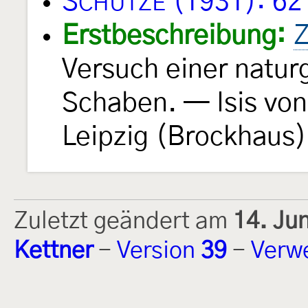
S
(1931): 62
CHÜTZE
Erstbeschreibung:
Z
Versuch einer natur
Schaben. — Isis vo
Leipzig (Brockhaus)
Zuletzt geändert am
14. Ju
Kettner
-
Version
39
-
Verw