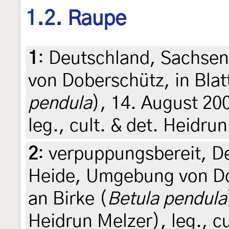
1.2. Raupe
1
:
Deutschland, Sachse
von Doberschütz, in Blatt
pendula
), 14. August 20
leg., cult. & det. Heidru
2
:
verpuppungsbereit, D
Heide, Umgebung von Dob
an Birke (
Betula pendula
Heidrun Melzer), leg., c