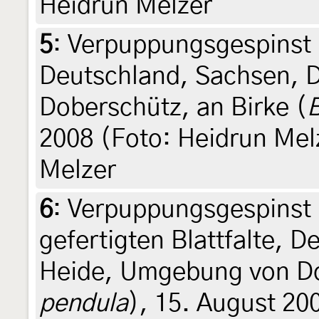
Heidrun Melzer
5
:
Verpuppungsgespinst in
Deutschland, Sachsen, 
Doberschütz, an Birke (
B
2008 (Foto: Heidrun Melze
Melzer
6
:
Verpuppungsgespinst i
gefertigten Blattfalte, 
Heide, Umgebung von Do
pendula
), 15. August 20