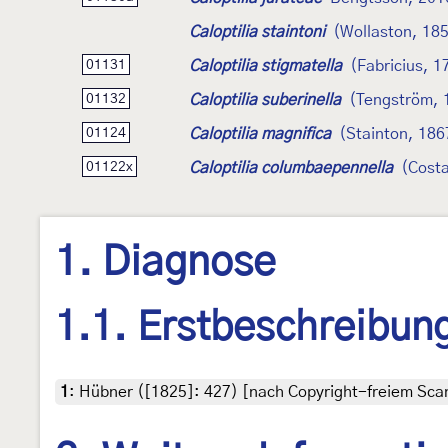
Caloptilia staintoni
(Wollaston, 18
Caloptilia stigmatella
(Fabricius, 1
01131
Caloptilia suberinella
(Tengström, 
01132
Caloptilia magnifica
(Stainton, 186
01124
Caloptilia columbaepennella
(Cost
01122x
1. Diagnose
1.1. Erstbeschreibun
1
:
Hübner ([1825]: 427) [nach Copyright-freiem Scan