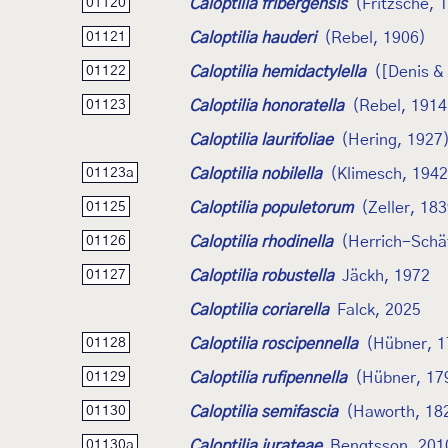
Caloptilia fribergensis
(Fritzsche, 
01120
Caloptilia hauderi
(Rebel, 1906)
01121
Caloptilia hemidactylella
([Denis & 
01122
Caloptilia honoratella
(Rebel, 1914
01123
Caloptilia laurifoliae
(Hering, 1927
Caloptilia nobilella
(Klimesch, 1942
01123a
Caloptilia populetorum
(Zeller, 18
01125
Caloptilia rhodinella
(Herrich-Schäf
01126
Caloptilia robustella
Jäckh, 1972
01127
Caloptilia coriarella
Falck, 2025
Caloptilia roscipennella
(Hübner, 1
01128
Caloptilia rufipennella
(Hübner, 17
01129
Caloptilia semifascia
(Haworth, 18
01130
Caloptilia jurateae
Bengtsson, 201
01130a