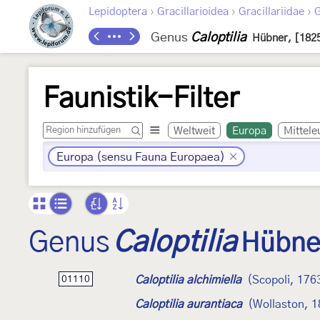
›
›
›
Lepidoptera
Gracillarioidea
Gracillariidae
G
Genus
Caloptilia
Hübner, [182
Faunistik-Filter
Weltweit
Europa
Mittele
Europa (sensu Fauna Europaea)
Genus
Caloptilia
Hübne
Caloptilia alchimiella
(Scopoli, 176
01110
Caloptilia aurantiaca
(Wollaston, 1