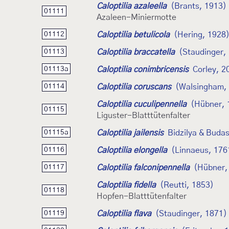
Caloptilia azaleella
(Brants, 1913)
01111
Azaleen-Miniermotte
Caloptilia betulicola
(Hering, 1928
01112
Caloptilia braccatella
(Staudinger,
01113
Caloptilia conimbricensis
Corley, 2
01113a
Caloptilia coruscans
(Walsingham,
01114
Caloptilia cuculipennella
(Hübner, 
01115
Liguster-Blatttütenfalter
Caloptilia jailensis
Bidzilya & Buda
01115a
Caloptilia elongella
(Linnaeus, 176
01116
Caloptilia falconipennella
(Hübner,
01117
Caloptilia fidella
(Reutti, 1853)
01118
Hopfen-Blatttütenfalter
Caloptilia flava
(Staudinger, 1871)
01119