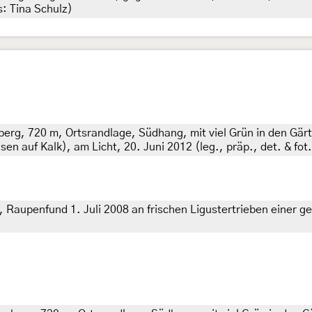
s: Tina Schulz)
rg, 720 m, Ortsrandlage, Südhang, mit viel Grün in den Gär
 auf Kalk), am Licht, 20. Juni 2012 (leg., präp., det. & fot
aupenfund 1. Juli 2008 an frischen Ligustertrieben einer ges