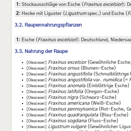
1
:
Stockausschläge von Esche (
Fraxinus excelsior
): D
2
:
Hecke mit Liguster (
Ligustrum
spec.) und Esche (
F
3.2. Raupennahrungspflanzen
1
:
Esche (
Fraxinus excelsior
): Deutschland, Niedersa
3.3. Nahrung der Raupe
Fraxinus excelsior
(Gewöhnliche Esche
[Oleaceae:]
Fraxinus ornus
(Blumen-Esche)
[Oleaceae:]
Fraxinus angustifolia
(Schmalblättrige
[Oleaceae:]
Fraxinus angustifolia
var.
numidica
[=
[Oleaceae:]
Fraxinus anomala
(Einblättrige Esche)
[Oleaceae:]
Fraxinus latifolia
(Oregon-Esche)
[Oleaceae:]
Fraxinus nigra
(Schwarz-Esche)
[Oleaceae:]
Fraxinus americana
(Weiß-Esche)
[Oleaceae:]
Fraxinus pennsylvanica
(Rot-Esche, G
[Oleaceae:]
Fraxinus quadrangulata
(Blau-Esche)
[Oleaceae:]
Fraxinus sogdiana
(Fluss-Esche)
[Oleaceae:]
Ligustrum vulgare
(Gewöhnlicher Ligus
[Oleaceae:]