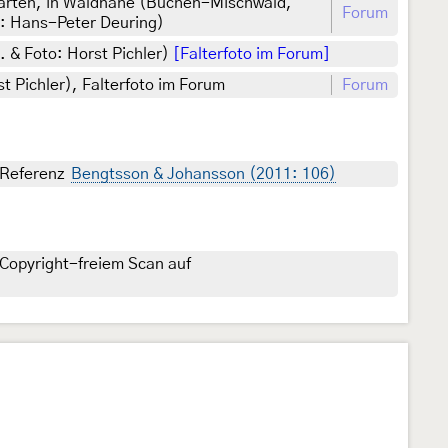
Gärten, in Waldnähe (Buchen-Mischwald,
Forum
.: Hans-Peter Deuring)
. & Foto: Horst Pichler)
[Falterfoto im Forum]
t Pichler), Falterfoto im Forum
Forum
, Referenz
Bengtsson & Johansson (2011: 106)
Copyright-freiem Scan auf