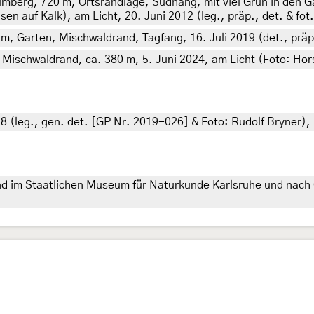
berg, 720 m, Ortsrandlage, Südhang, mit viel Grün in den 
 auf Kalk), am Licht, 20. Juni 2012 (leg., präp., det. & fot
 m, Garten, Mischwaldrand, Tagfang, 16. Juli 2019 (det., präp
 Mischwaldrand, ca. 380 m, 5. Juni 2024, am Licht (Foto: Hors
18 (leg., gen. det. [GP Nr. 2019-026] & Foto: Rudolf Bryner)
d im Staatlichen Museum für Naturkunde Karlsruhe und nach 