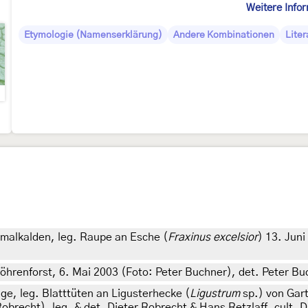
Weitere Info
Etymologie (Namenserklärung)
Andere Kombinationen
Liter
malkalden, leg. Raupe an Esche (
Fraxinus excelsior
) 13. Juni
öhrenforst, 6. Mai 2003 (Foto: Peter Buchner), det. Peter Bu
e, leg. Blatttüten an Ligusterhecke (
Ligustrum
sp.) von Gar
obrecht), leg. & det. Dieter Robrecht & Hans Retzlaff, cult. 