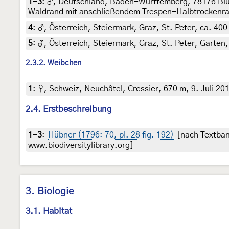
1-3
:
♂, Deutschland, Baden-Württemberg, 78176 Blum
Waldrand mit anschließendem Trespen-Halbtrockenrasen
4
:
♂, Österreich, Steiermark, Graz, St. Peter, ca. 400
5
:
♂, Österreich, Steiermark, Graz, St. Peter, Garten,
2.3.2. Weibchen
1
:
♀, Schweiz, Neuchâtel, Cressier, 670 m, 9. Juli 20
2.4. Erstbeschreibung
1-3
:
Hübner (1796: 70, pl. 28 fig. 192)
[nach Textban
www.biodiversitylibrary.org]
3. Biologie
3.1. Habitat