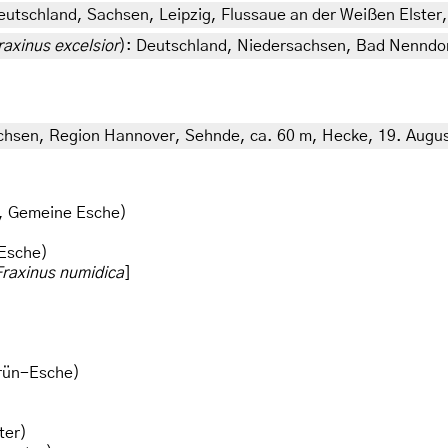
eutschland, Sachsen, Leipzig, Flussaue an der Weißen Elster
raxinus excelsior
): Deutschland, Niedersachsen, Bad Nenndorf
chsen, Region Hannover, Sehnde, ca. 60 m, Hecke, 19. August
, Gemeine Esche)
 Esche)
Fraxinus numidica
]
rün-Esche)
ter)