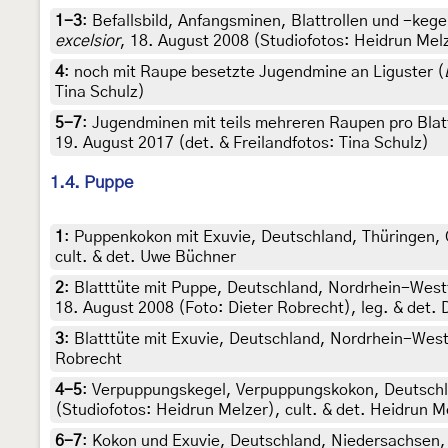
1-3
:
Befallsbild, Anfangsminen, Blattrollen und -keg
excelsior
, 18. August 2008 (Studiofotos: Heidrun Melze
4
:
noch mit Raupe besetzte Jugendmine an Liguster (
Tina Schulz)
5-7
:
Jugendminen mit teils mehreren Raupen pro Blat
19. August 2017 (det. & Freilandfotos: Tina Schulz)
1.4. Puppe
1
:
Puppenkokon mit Exuvie, Deutschland, Thüringen, G
cult. & det. Uwe Büchner
2
:
Blatttüte mit Puppe, Deutschland, Nordrhein-Westf
18. August 2008 (Foto: Dieter Robrecht), leg. & det. 
3
:
Blatttüte mit Exuvie, Deutschland, Nordrhein-Westf
Robrecht
4-5
:
Verpuppungskegel, Verpuppungskokon, Deutschlan
(Studiofotos: Heidrun Melzer), cult. & det. Heidrun M
6-7
:
Kokon und Exuvie, Deutschland, Niedersachsen,