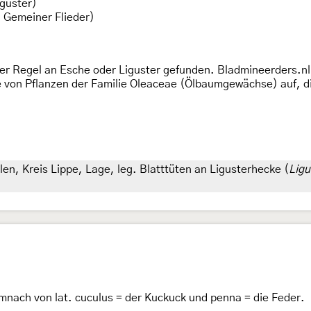
iguster)
 Gemeiner Flieder)
der Regel an Esche oder Liguster gefunden. Bladmineerders.n
e von Pflanzen der Familie Oleaceae (Ölbaumgewächse) auf, di
n, Kreis Lippe, Lage, leg. Blatttüten an Ligusterhecke (
Lig
nach von lat. cuculus = der Kuckuck und penna = die Feder.