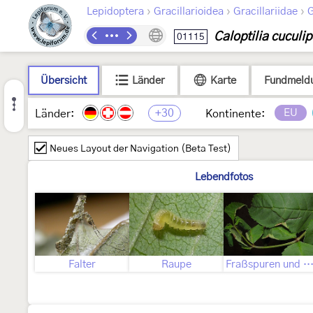
›
›
›
Lepidoptera
Gracillarioidea
Gracillariidae
G
Caloptilia cuculi
01115
Übersicht
Länder
Karte
Fundmeld
+30
EU
Länder:
Kontinente:
Neues Layout der Navigation (Beta Test)
Lebendfotos
Falter
Raupe
Fraßspuren und Befallsbi