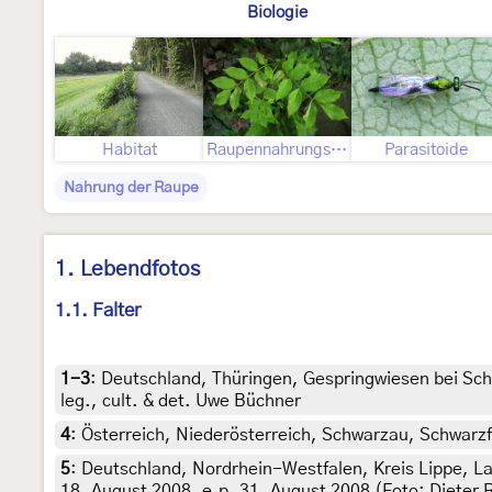
Biologie
Habitat
Raupennahrungspflanzen
Parasitoide
Nahrung der Raupe
1. Lebendfotos
1.1. Falter
1-3
:
Deutschland, Thüringen, Gespringwiesen bei Sch
leg., cult. & det. Uwe Büchner
4
:
Österreich, Niederösterreich, Schwarzau, Schwarzf
5
:
Deutschland, Nordrhein-Westfalen, Kreis Lippe, Lag
18. August 2008, e.p. 31. August 2008 (Foto: Dieter R