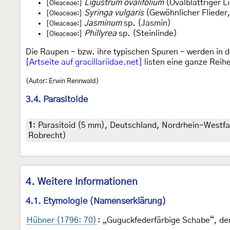
Ligustrum ovalifolium
(Ovalblättriger L
[Oleaceae:]
Syringa vulgaris
(Gewöhnlicher Flieder,
[Oleaceae:]
Jasminum
sp. (Jasmin)
[Oleaceae:]
Phillyrea
sp. (Steinlinde)
[Oleaceae:]
Die Raupen - bzw. ihre typischen Spuren - werden in 
[Artseite auf gracillariidae.net]
listen eine ganze Reih
(Autor: Erwin Rennwald)
3.4. Parasitoide
1
:
Parasitoid (5 mm), Deutschland, Nordrhein-Westfale
Robrecht)
4. Weitere Informationen
4.1. Etymologie (Namenserklärung)
Hübner (1796: 70)
: „Guguckfederfärbige Schabe“, dem