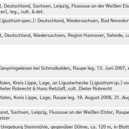
el, Deutschland, Sachsen, Leipzig, Flussaue an der Weißen E
r), leg., cult. & det.
Ligustrum
spec.): Deutschland, Niedersachsen, Bad Nenndorf,
t, Deutschland, Niedersachsen, Region Hannover, Sehnde, ca
espringwiesen bei Schmalkalden, Raupe leg. 13. Juni 2007, e.
alen, Kreis Lippe, Lage, an Ligusterhecke (
Ligustrum
sp.) vo
Dieter Robrecht & Hans Retzlaff, cult. Dieter Robrecht
alen, Kreis Lippe, Lage, Raupe leg. 18. August 2008, 31. Augu
d, Sachsen, Leipzig, Flussaue an der Weißen Elster, Raupe 
elzer
 Umgebung Steinmühle, gegenüber Dölme, ca. 120 m, in Blatt