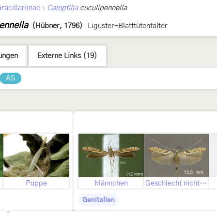
›
racillariinae
Caloptilia
cuculipennella
pennella
(Hübner, 1796)
Liguster-Blatttütenfalter
ungen
Externe Links (19)
AS
ld
Puppe
Männchen
Geschlecht nicht bestimmt
Genitalien