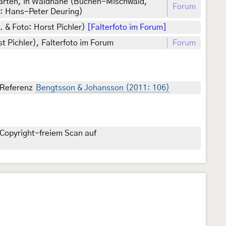
Gärten, in Waldnähe (Buchen-Mischwald,
Forum
.: Hans-Peter Deuring)
. & Foto: Horst Pichler)
[Falterfoto im Forum]
t Pichler), Falterfoto im Forum
Forum
, Referenz
Bengtsson & Johansson (2011: 106)
Copyright-freiem Scan auf