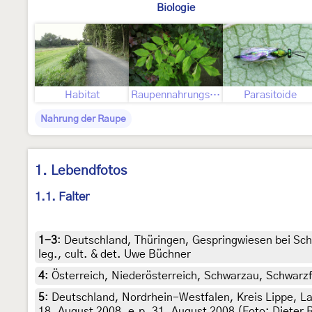
Biologie
Habitat
Raupennahrungspflanzen
Parasitoide
Nahrung der Raupe
1. Lebendfotos
1.1. Falter
1-3
:
Deutschland, Thüringen, Gespringwiesen bei Sch
leg., cult. & det. Uwe Büchner
4
:
Österreich, Niederösterreich, Schwarzau, Schwarzf
5
:
Deutschland, Nordrhein-Westfalen, Kreis Lippe, Lag
18. August 2008, e.p. 31. August 2008 (Foto: Dieter R