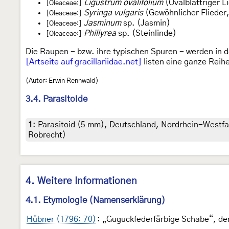
Ligustrum ovalifolium
(Ovalblättriger L
[Oleaceae:]
Syringa vulgaris
(Gewöhnlicher Flieder,
[Oleaceae:]
Jasminum
sp. (Jasmin)
[Oleaceae:]
Phillyrea
sp. (Steinlinde)
[Oleaceae:]
Die Raupen - bzw. ihre typischen Spuren - werden in 
[Artseite auf gracillariidae.net]
listen eine ganze Reih
(Autor: Erwin Rennwald)
3.4. Parasitoide
1
:
Parasitoid (5 mm), Deutschland, Nordrhein-Westfale
Robrecht)
4. Weitere Informationen
4.1. Etymologie (Namenserklärung)
Hübner (1796: 70)
: „Guguckfederfärbige Schabe“, dem