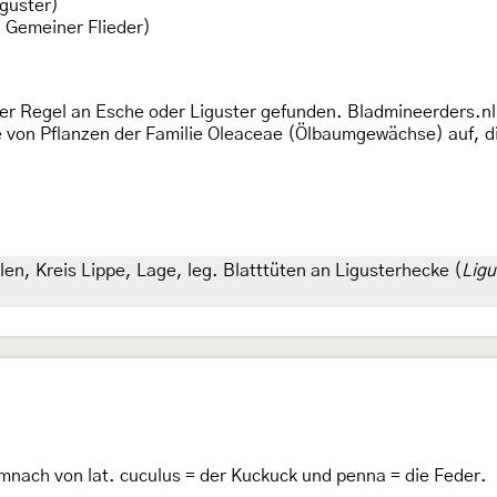
iguster)
 Gemeiner Flieder)
der Regel an Esche oder Liguster gefunden. Bladmineerders.n
e von Pflanzen der Familie Oleaceae (Ölbaumgewächse) auf, di
n, Kreis Lippe, Lage, leg. Blatttüten an Ligusterhecke (
Lig
nach von lat. cuculus = der Kuckuck und penna = die Feder.