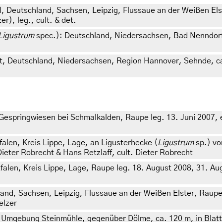
el, Deutschland, Sachsen, Leipzig, Flussaue an der Weißen E
r), leg., cult. & det.
Ligustrum
spec.): Deutschland, Niedersachsen, Bad Nenndorf,
t, Deutschland, Niedersachsen, Region Hannover, Sehnde, ca
espringwiesen bei Schmalkalden, Raupe leg. 13. Juni 2007, e.
alen, Kreis Lippe, Lage, an Ligusterhecke (
Ligustrum
sp.) vo
Dieter Robrecht & Hans Retzlaff, cult. Dieter Robrecht
alen, Kreis Lippe, Lage, Raupe leg. 18. August 2008, 31. Augu
d, Sachsen, Leipzig, Flussaue an der Weißen Elster, Raupe 
elzer
 Umgebung Steinmühle, gegenüber Dölme, ca. 120 m, in Blatt