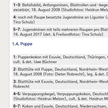
1-3
:
Befallsbild, Anfangsminen, Blattrollen und -keg
excelsior
, 18. August 2008 (Studiofotos: Heidrun Melze
4
:
noch mit Raupe besetzte Jugendmine an Liguster (
Tina Schulz)
5-7
:
Jugendminen mit teils mehreren Raupen pro Blat
19. August 2017 (det. & Freilandfotos: Tina Schulz)
1.4. Puppe
1
:
Puppenkokon mit Exuvie, Deutschland, Thüringen, G
cult. & det. Uwe Büchner
2
:
Blatttüte mit Puppe, Deutschland, Nordrhein-Westf
18. August 2008 (Foto: Dieter Robrecht), leg. & det. 
3
:
Blatttüte mit Exuvie, Deutschland, Nordrhein-Westf
Robrecht
4-5
:
Verpuppungskegel, Verpuppungskokon, Deutschlan
(Studiofotos: Heidrun Melzer), cult. & det. Heidrun M
6-7
:
Kokon und Exuvie, Deutschland, Niedersachsen,