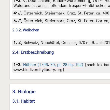
1-3
:
♂, Deutschland, Baden-Württemberg, 78176 Blum
Waldrand mit anschließendem Trespen-Halbtrockenrasen
4
:
♂, Österreich, Steiermark, Graz, St. Peter, ca. 400
5
:
♂, Österreich, Steiermark, Graz, St. Peter, Garten,
2.3.2. Weibchen
1
:
♀, Schweiz, Neuchâtel, Cressier, 670 m, 9. Juli 20
2.4. Erstbeschreibung
1-3
:
Hübner (1796: 70, pl. 28 fig. 192)
[nach Textban
www.biodiversitylibrary.org]
3. Biologie
3.1. Habitat