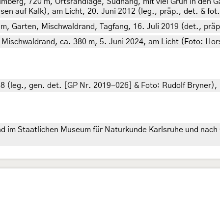
berg, 720 m, Ortsrandlage, Südhang, mit viel Grün in den 
 auf Kalk), am Licht, 20. Juni 2012 (leg., präp., det. & fot
 m, Garten, Mischwaldrand, Tagfang, 16. Juli 2019 (det., präp
 Mischwaldrand, ca. 380 m, 5. Juni 2024, am Licht (Foto: Hors
18 (leg., gen. det. [GP Nr. 2019-026] & Foto: Rudolf Bryner)
d im Staatlichen Museum für Naturkunde Karlsruhe und nach 