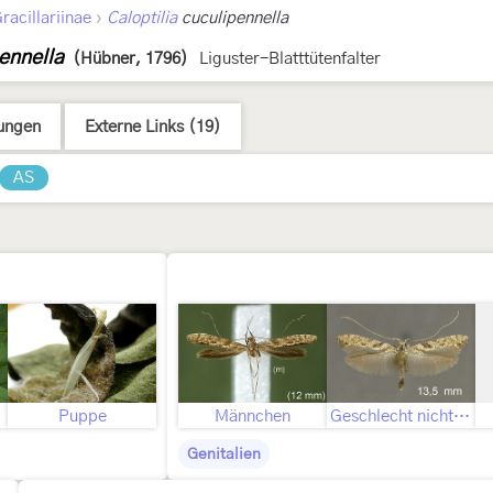
›
racillariinae
Caloptilia
cuculipennella
pennella
(Hübner, 1796)
Liguster-Blatttütenfalter
ungen
Externe Links (19)
AS
ld
Puppe
Männchen
Geschlecht nicht bestimmt
Genitalien