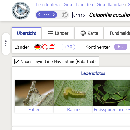
›
›
›
Lepidoptera
Gracillarioidea
Gracillariidae
G
Caloptilia cuculi
01115
Übersicht
Länder
Karte
Fundmeld
+30
EU
Länder:
Kontinente:
Neues Layout der Navigation (Beta Test)
Lebendfotos
Falter
Raupe
Fraßspuren und Befallsbi