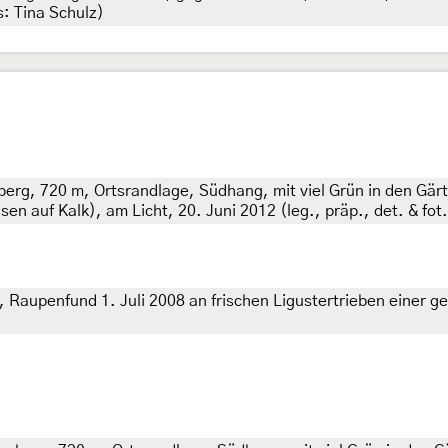
s: Tina Schulz)
rg, 720 m, Ortsrandlage, Südhang, mit viel Grün in den Gär
 auf Kalk), am Licht, 20. Juni 2012 (leg., präp., det. & fot
aupenfund 1. Juli 2008 an frischen Ligustertrieben einer ges