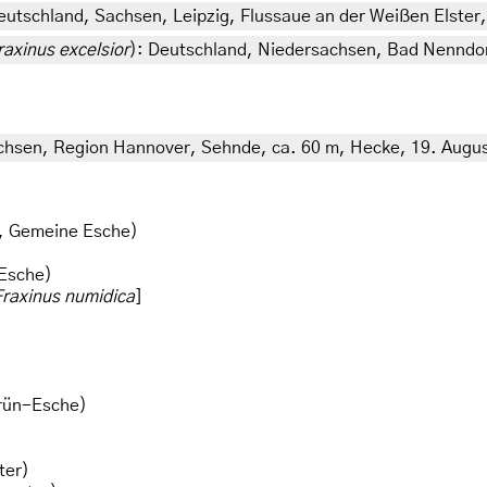
eutschland, Sachsen, Leipzig, Flussaue an der Weißen Elster
raxinus excelsior
): Deutschland, Niedersachsen, Bad Nenndorf
chsen, Region Hannover, Sehnde, ca. 60 m, Hecke, 19. August
, Gemeine Esche)
 Esche)
Fraxinus numidica
]
rün-Esche)
ter)