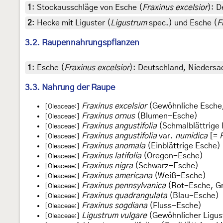
1
:
Stockausschläge von Esche (
Fraxinus excelsior
): D
2
:
Hecke mit Liguster (
Ligustrum
spec.) und Esche (
F
3.2. Raupennahrungspflanzen
1
:
Esche (
Fraxinus excelsior
): Deutschland, Niedersa
3.3. Nahrung der Raupe
Fraxinus excelsior
(Gewöhnliche Esche
[Oleaceae:]
Fraxinus ornus
(Blumen-Esche)
[Oleaceae:]
Fraxinus angustifolia
(Schmalblättrige
[Oleaceae:]
Fraxinus angustifolia
var.
numidica
[=
[Oleaceae:]
Fraxinus anomala
(Einblättrige Esche)
[Oleaceae:]
Fraxinus latifolia
(Oregon-Esche)
[Oleaceae:]
Fraxinus nigra
(Schwarz-Esche)
[Oleaceae:]
Fraxinus americana
(Weiß-Esche)
[Oleaceae:]
Fraxinus pennsylvanica
(Rot-Esche, G
[Oleaceae:]
Fraxinus quadrangulata
(Blau-Esche)
[Oleaceae:]
Fraxinus sogdiana
(Fluss-Esche)
[Oleaceae:]
Ligustrum vulgare
(Gewöhnlicher Ligus
[Oleaceae:]