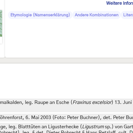
Weitere Info
Etymologie (Namenserklärung)
Andere Kombinationen
Liter
malkalden, leg. Raupe an Esche (
Fraxinus excelsior
) 13. Juni
öhrenforst, 6. Mai 2003 (Foto: Peter Buchner), det. Peter Bu
e, leg. Blatttüten an Ligusterhecke (
Ligustrum
sp.) von Gar
obrecht), leg. & det. Dieter Robrecht & Hans Retzlaff, cult. 