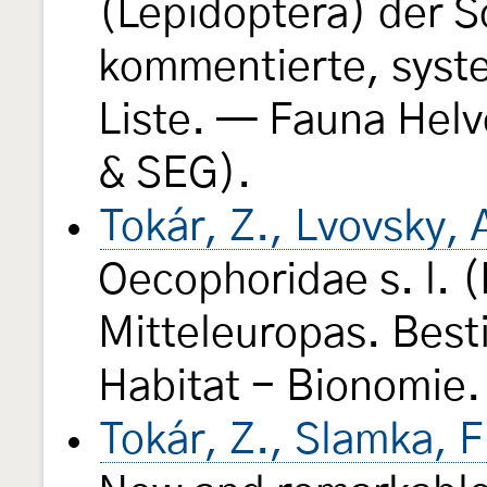
(Lepidoptera) der S
kommentierte, syst
Liste. — Fauna Helv
& SEG).
Tokár, Z., Lvovsky,
Oecophoridae s. l. 
Mitteleuropas. Best
Habitat - Bionomie. 
Tokár, Z., Slamka, F