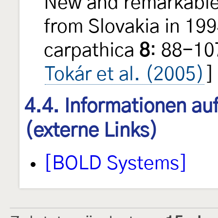
New and remarkable
from Slovakia in 1
carpathica
8
: 88-10
Tokár et al. (2005)
]
4.4. Informationen au
(externe Links)
[BOLD Systems]