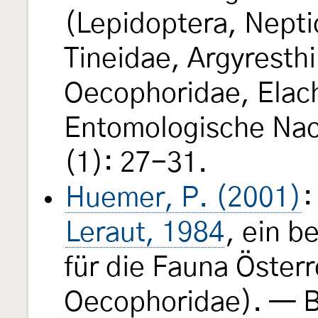
(Lepidoptera, Nepti
Tineidae, Argyresthi
Oecophoridae, Elac
Entomologische Nac
(1): 27-31.
Huemer, P. (2001)
Leraut, 1984
, ein 
für die Fauna Öster
Oecophoridae). — B