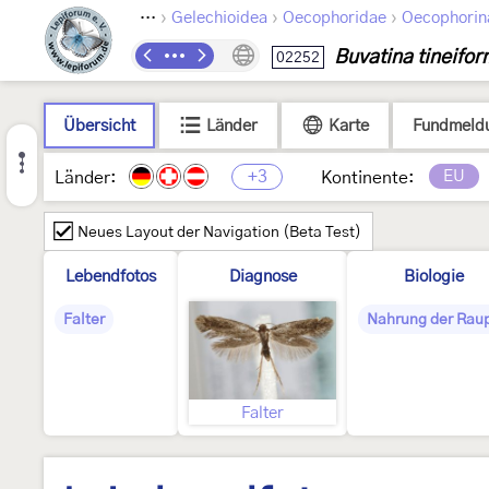
›
›
›
Lepidoptera
Gelechioidea
Oecophoridae
Oecophorin
Buvatina tineifor
02252
Übersicht
Länder
Karte
Fundmeld
+3
EU
Länder:
Kontinente:
Neues Layout der Navigation (Beta Test)
Lebendfotos
Diagnose
Biologie
Falter
Nahrung der Rau
Falter