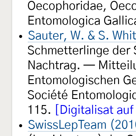
Oecophoridae, Oec
Entomologica Galli
Sauter, W. & S. Whi
Schmetterlinge der 
Nachtrag. — Mittei
Entomologischen Ges
Société Entomologi
115.
[Digitalisat au
SwissLepTeam (201