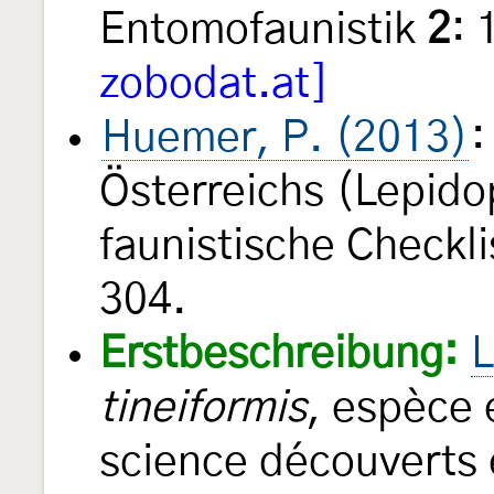
Entomofaunistik
2
:
zobodat.at]
Huemer, P. (2013)
:
Österreichs (Lepido
faunistische Checkl
304.
Erstbeschreibung:
L
tineiformis
, espèce 
science découverts 