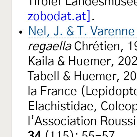
Tiroler Landesmus
zobodat.at]
.
Nel, J. & T. Varenn
regaella
Chrétien, 
Kaila & Huemer, 20
Tabell & Huemer, 20
la France (Lepidopte
Elachistidae, Coleo
l’Association Rouss
34
(115): 55-57.