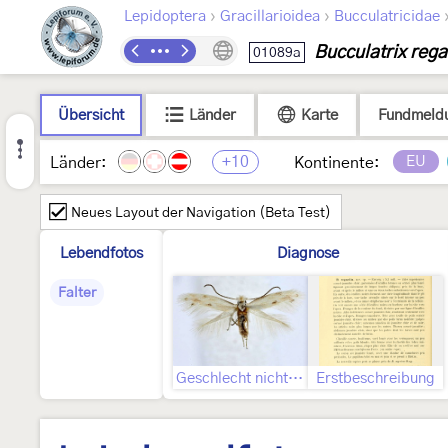
›
›
Lepidoptera
Gracillarioidea
Bucculatricidae
Bucculatrix rega
01089a
Übersicht
Länder
Karte
Fundmeld
+10
EU
Länder:
Kontinente:
Neues Layout der Navigation (Beta Test)
Lebendfotos
Diagnose
Falter
Geschlecht nicht bestimmt
Erstbeschreibung