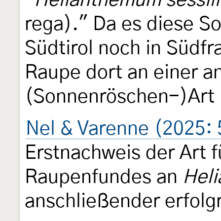
"
Helianthemum sessili
rega)." Da es diese S
Südtirol noch in Südfr
Raupe dort an einer a
(Sonnenröschen-)Art 
Nel & Varenne (2025: 
Erstnachweis der Art f
Raupenfundes an
Hel
anschließender erfolg