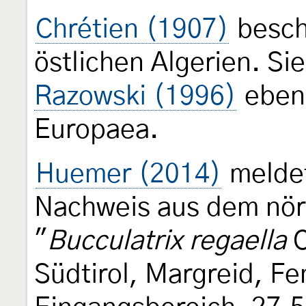
Chrétien (1907)
beschr
östlichen Algerien. Sie
Razowski (1996)
ebens
Europaea.
Huemer (2014)
meldet
Nachweis aus dem nörd
"
Bucculatrix regaella
C
Südtirol, Margreid, Fe