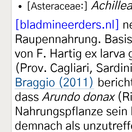
Achille
[Asteraceae:]
[bladmineerders.nl]
n
Raupennahrung. Basis 
von F. Hartig ex larva
(Prov. Cagliari, Sardi
Braggio (2011)
berich
dass
Arundo donax
(Ri
Nahrungspflanze sein 
demnach als unzutreff