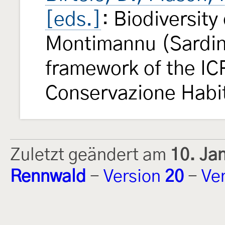
[eds.]
: Biodiversit
Montimannu (Sardini
framework of the IC
Conservazione Habit
Zuletzt geändert am
10. Ja
Rennwald
-
Version
20
-
Ve