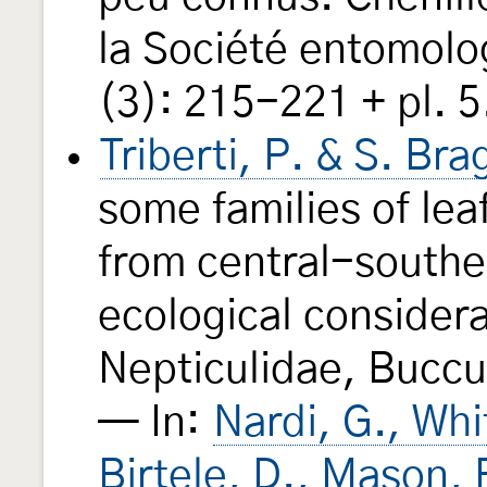
la Société entomolo
(3): 215-221 + pl. 5
Triberti, P. & S. Br
some families of le
from central-southe
ecological consider
Nepticulidae, Buccul
— In:
Nardi, G., Whi
Birtele, D., Mason, F