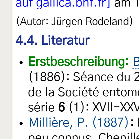
auf gallica.bnf.fr]
am 1
(Autor: Jürgen Rodeland)
4.4. Literatur
Erstbeschreibung:
B
(1886): Séance du 2
de la Société entom
série
6
(1): XVII-XXV
Millière, P. (1887)
:
peu connus. Chenill