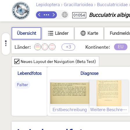
›
›
Lepidoptera
Gracillarioidea
Bucculatricidae
Bucculatrix albigu
01054
Übersicht
Länder
Karte
Fundmeld
+3
EU
Länder:
Kontinente:
Neues Layout der Navigation (Beta Test)
Lebendfotos
Diagnose
Falter
Erstbeschreibung
Weitere Beschreibung und Abbildung