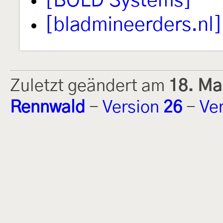
[BOLD Systems]
[bladmineerders.nl]
Zuletzt geändert am
18. Ma
Rennwald
-
Version
26
-
Ve