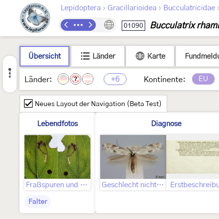
›
›
Lepidoptera
Gracillarioidea
Bucculatricidae
Bucculatrix rhamn
01090
Übersicht
Länder
Karte
Fundmeld
+6
EU
Länder:
Kontinente:
?
Neues Layout der Navigation (Beta Test)
Lebendfotos
Diagnose
Fraßspuren und Befallsbild
Geschlecht nicht bestimmt
Erstbeschreib
Falter