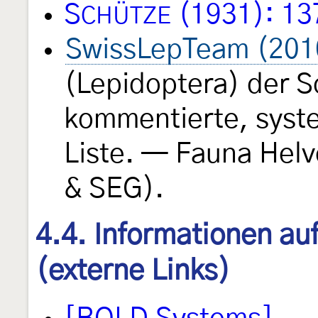
S
(1931): 13
CHÜTZE
SwissLepTeam (201
(Lepidoptera) der S
kommentierte, syst
Liste. — Fauna Helv
& SEG).
4.4. Informationen au
(externe Links)