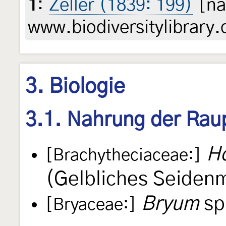
1
:
Zeller (1839: 199)
[na
www.biodiversitylibrary.
3. Biologie
3.1. Nahrung der Rau
H
[Brachytheciaceae:]
(Gelbliches Seiden
Bryum
sp
[Bryaceae:]