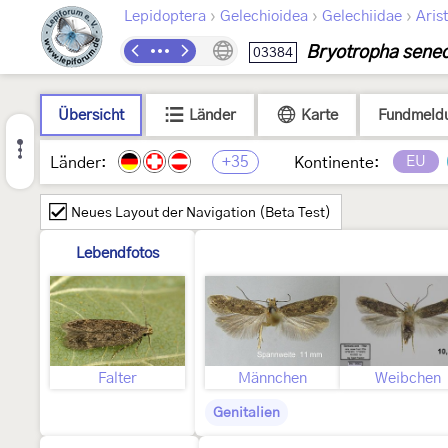
›
›
›
Lepidoptera
Gelechioidea
Gelechiidae
Arist
Bryotropha senec
03384
Übersicht
Länder
Karte
Fundmeld
+35
EU
Länder:
Kontinente:
Neues Layout der Navigation (Beta Test)
Lebendfotos
Falter
Männchen
Weibchen
Genitalien