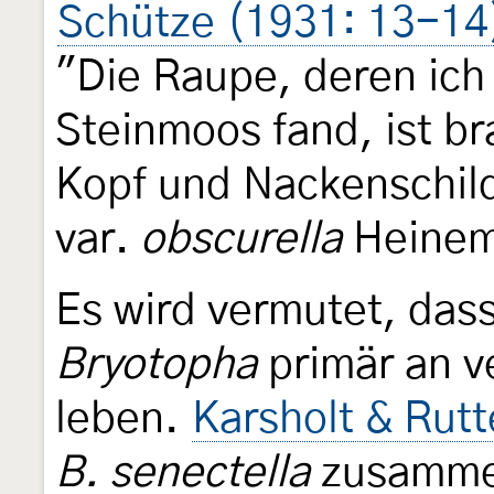
Schütze (1931: 13-14
"Die Raupe, deren ich 
Steinmoos fand, ist b
Kopf und Nackenschild.
var.
obscurella
Heinem
Es wird vermutet, dass
Bryotopha
primär an 
leben.
Karsholt & Rut
B. senectella
zusammen