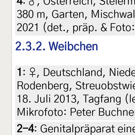
4
:
♂, Österreich, Steierm
380 m, Garten, Mischwald
2021 (det., präp. & Foto:
2.3.2. Weibchen
1
:
♀, Deutschland, Nied
Rodenberg, Streuobstwi
18. Juli 2013, Tagfang (l
Mikrofoto: Peter Buchne
2-4
:
Genitalpräparat ein