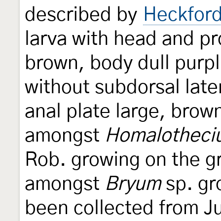
described by
Heckford
larva with head and pr
brown, body dull purpl
without subdorsal later
anal plate large, brown.
amongst
Homalotheci
Rob. growing on the gr
amongst
Bryum
sp. gr
been collected from J