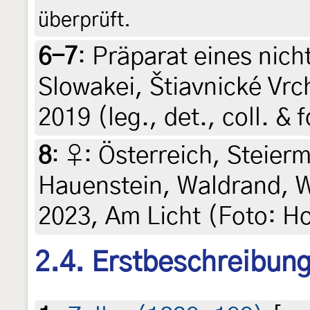
überprüft.
6-7
:
Präparat eines nich
Slowakei, Štiavnické Vrch
2019 (leg., det., coll. & 
8
:
♀: Österreich, Steierm
Hauenstein, Waldrand, Wi
2023, Am Licht (Foto: Ho
2.4. Erstbeschreibun