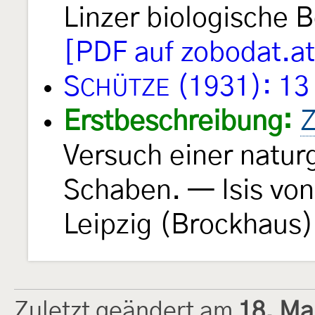
Linzer biologische 
[PDF auf zobodat.at
S
(1931): 13
CHÜTZE
Erstbeschreibung:
Z
Versuch einer natur
Schaben. — Isis vo
Leipzig (Brockhaus)
Zuletzt geändert am
18. Ma