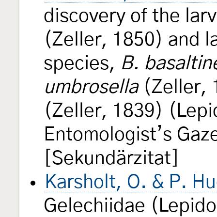
discovery of the lar
(Zeller, 1850) and la
species,
B. basaltin
umbrosella
(Zeller,
(Zeller, 1839) (Lep
Entomologist’s Gaze
[Sekundärzitat]
Karsholt, O. & P. H
Gelechiidae (Lepido