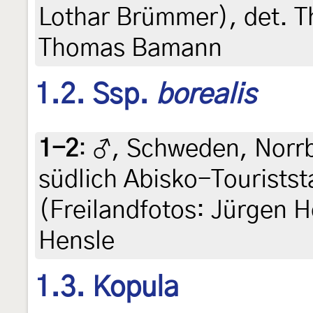
Lothar Brümmer), det. T
Thomas Bamann
1.2. Ssp.
borealis
1-2
:
♂, Schweden, Norrb
südlich Abisko-Touriststa
(Freilandfotos: Jürgen H
Hensle
1.3. Kopula