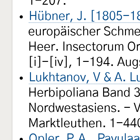
1-207.
Hübner, J. [1805-1
europäischer Schmet
Heer. Insectorum Ordo
[i]-[iv], 1-194. Au
Lukhtanov, V & A. L
Herbipoliana Band 3:
Nordwestasiens. - Ve
Marktleuthen. 1-44
Opler, P.A., Pavulaa