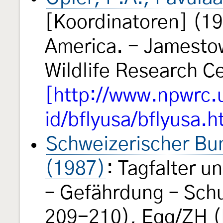
[Koordinatoren] (199
America. - Jamestow
Wildlife Research 
[http://www.npwrc.u
id/bflyusa/bflyusa.h
Schweizerischer Bun
(1987)
: Tagfalter 
– Gefährdung – Schu
209-210), Egg/ZH (