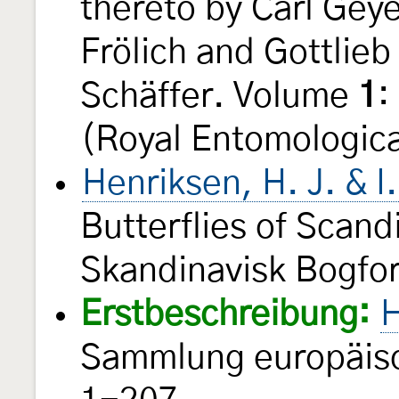
thereto by Carl Geye
Frölich and Gottlie
Schäffer. Volume
1
:
(Royal Entomologica
Henriksen, H. J. & I
Butterflies of Scand
Skandinavisk Bogfo
Erstbeschreibung:
H
Sammlung europäisc