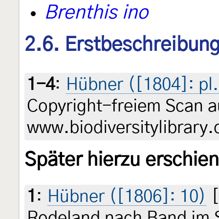
Brenthis ino
2.6. Erstbeschreibun
1-4
:
Hübner ([1804]: pl.
Copyright-freiem Scan a
www.biodiversitylibrary.
Später hierzu erschie
1
:
Hübner ([1806]: 10)
[
Rodeland nach Band im 