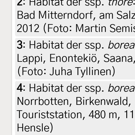
2
:
Habitat der ssp.
thore
Bad Mitterndorf, am Salz
2012 (Foto: Martin Semi
3
:
Habitat der ssp.
borea
Lappi, Enontekiö, Saana,
(Foto: Juha Tyllinen)
4
:
Habitat der ssp.
borea
Norrbotten, Birkenwald,
Touriststation, 480 m, 11
Hensle)