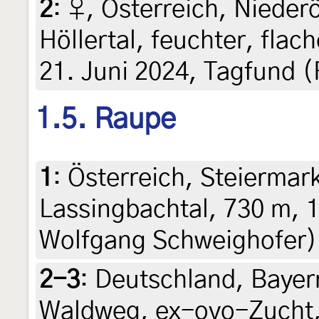
2
:
♀, Österreich, Nieder
Höllertal, feuchter, flac
21. Juni 2024, Tagfund (
1.5. Raupe
1
:
Österreich, Steiermar
Lassingbachtal, 730 m, 1
Wolfgang Schweighofer)
2-3
:
Deutschland, Bayern
Waldweg, ex-ovo-Zucht, 