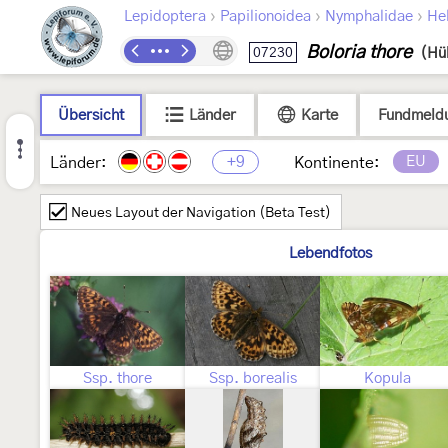
›
›
›
Lepidoptera
Papilionoidea
Nymphalidae
Hel
Boloria thore
07230
(Hü
Übersicht
Länder
Karte
Fundmeld
+9
EU
Länder:
Kontinente:
Neues Layout der Navigation (Beta Test)
Lebendfotos
Ssp. thore
Ssp. borealis
Kopula