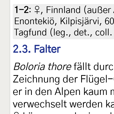
1-2
:
♀, Finnland (außer 
Enontekiö, Kilpisjärvi, 6
Tagfund (leg., det., coll
2.3. Falter
Boloria thore
fällt dur
Zeichnung der Flügel-
er in den Alpen kaum m
verwechselt werden ka