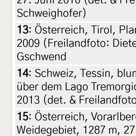
27. Juni 2010 (det. & Fr
Schweighofer)
13
:
Österreich, Tirol, Pl
2009 (Freilandfoto: Diet
Gschwend
14
:
Schweiz, Tessin, bl
über dem Lago Tremorgio,
2013 (det. & Freilandfoto
15
:
Österreich, Vorarlber
Weidegebiet, 1287 m, 27.