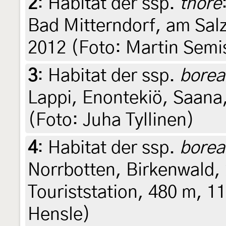
2
:
Habitat der ssp.
thore
Bad Mitterndorf, am Salz
2012 (Foto: Martin Semi
3
:
Habitat der ssp.
borea
Lappi, Enontekiö, Saana,
(Foto: Juha Tyllinen)
4
:
Habitat der ssp.
borea
Norrbotten, Birkenwald,
Touriststation, 480 m, 11
Hensle)