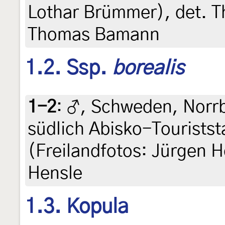
Lothar Brümmer), det. T
Thomas Bamann
1.2. Ssp.
borealis
1-2
:
♂, Schweden, Norrb
südlich Abisko-Touriststa
(Freilandfotos: Jürgen H
Hensle
1.3. Kopula