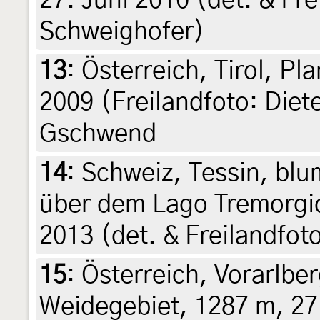
27. Juni 2010 (det. & Fr
Schweighofer)
13
:
Österreich, Tirol, Pl
2009 (Freilandfoto: Diet
Gschwend
14
:
Schweiz, Tessin, bl
über dem Lago Tremorgio,
2013 (det. & Freilandfoto
15
:
Österreich, Vorarlber
Weidegebiet, 1287 m, 27.