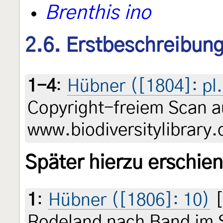
Brenthis ino
2.6. Erstbeschreibun
1-4
:
Hübner ([1804]: pl.
Copyright-freiem Scan a
www.biodiversitylibrary.
Später hierzu erschie
1
:
Hübner ([1806]: 10)
[
Rodeland nach Band im 