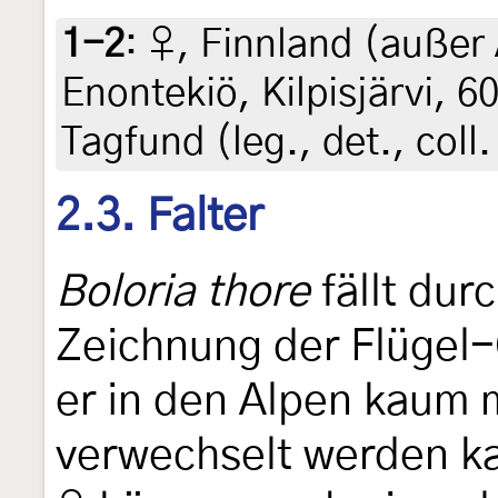
1-2
:
♀, Finnland (außer 
Enontekiö, Kilpisjärvi, 6
Tagfund (leg., det., coll
2.3. Falter
Boloria thore
fällt dur
Zeichnung der Flügel-
er in den Alpen kaum m
verwechselt werden ka