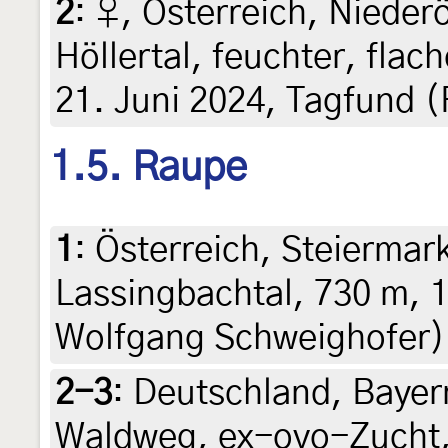
2
:
♀, Österreich, Nieder
Höllertal, feuchter, flac
21. Juni 2024, Tagfund (
1.5. Raupe
1
:
Österreich, Steiermar
Lassingbachtal, 730 m, 1
Wolfgang Schweighofer)
2-3
:
Deutschland, Bayern
Waldweg, ex-ovo-Zucht, 