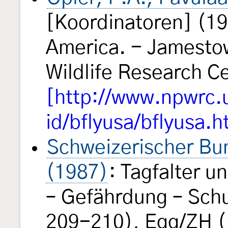
[Koordinatoren] (199
America. - Jamestow
Wildlife Research 
[http://www.npwrc.u
id/bflyusa/bflyusa.h
Schweizerischer Bun
(1987)
: Tagfalter 
– Gefährdung – Schu
209-210), Egg/ZH (