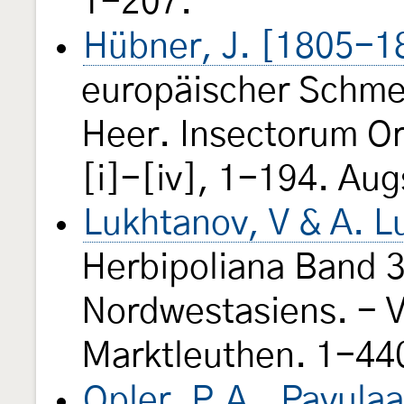
1-207.
Hübner, J. [1805-1
europäischer Schmet
Heer. Insectorum Ordo
[i]-[iv], 1-194. Au
Lukhtanov, V & A. L
Herbipoliana Band 3:
Nordwestasiens. - Ve
Marktleuthen. 1-44
Opler, P.A., Pavulaa