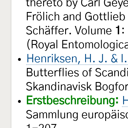
thereto by Carl Geye
Frölich and Gottlie
Schäffer. Volume
1
:
(Royal Entomologica
Henriksen, H. J. & I
Butterflies of Scand
Skandinavisk Bogfo
Erstbeschreibung:
H
Sammlung europäisc