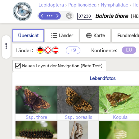
›
›
›
Lepidoptera
Papilionoidea
Nymphalidae
Hel
Boloria thore
07230
(Hü
Übersicht
Länder
Karte
Fundmeld
+9
EU
Länder:
Kontinente:
Neues Layout der Navigation (Beta Test)
Lebendfotos
Ssp. thore
Ssp. borealis
Kopula