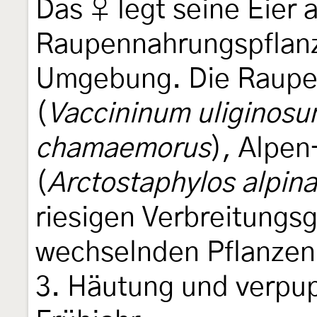
Das ♀ legt seine Eier 
Raupennahrungspflanz
Umgebung. Die Raupe 
(
Vaccininum uliginos
chamaemorus
), Alpe
(
Arctostaphylos alpina
riesigen Verbreitungsg
wechselnden Pflanzen.
3. Häutung und verpup