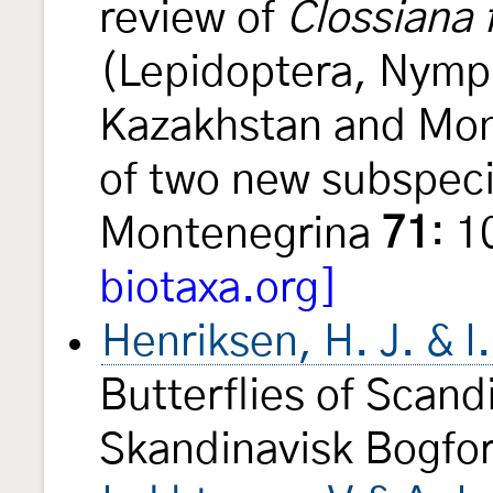
review of
Clossiana f
(Lepidoptera, Nymph
Kazakhstan and Mong
of two new subspec
Montenegrina
71
: 
biotaxa.org]
Henriksen, H. J. & I
Butterflies of Scand
Skandinavisk Bogfo