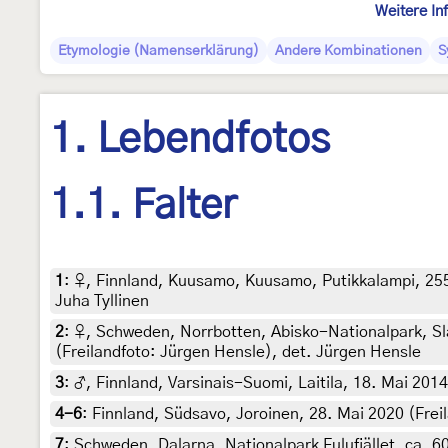
Weitere In
Etymologie (Namenserklärung)
Andere Kombinationen
S
1. Lebendfotos
1.1. Falter
1
:
♀, Finnland, Kuusamo, Kuusamo, Putikkalampi, 255 m
Juha Tyllinen
2
:
♀, Schweden, Norrbotten, Abisko-Nationalpark, Sl
(Freilandfoto: Jürgen Hensle), det. Jürgen Hensle
3
:
♂, Finnland, Varsinais-Suomi, Laitila, 18. Mai 2014
4-6
:
Finnland, Südsavo, Joroinen, 28. Mai 2020 (Freil
7
:
Schweden, Dalarna, Nationalpark Fulufjället, ca. 60