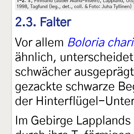
1-2
:
♀, Finnland (außer Åland-Inseln), Lappland, Utsj
1998, Tagfund (leg., det., coll. & Foto: Juha Tyllinen)
2.3. Falter
Vor allem
Boloria char
ähnlich, unterscheidet
schwächer ausgeprägte
gezackte schwarze Beg
der Hinterflügel-Unter
Im Gebirge Lapplands t