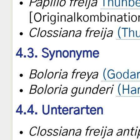
Papilio freija
Thunbe
[Originalkombinatio
Clossiana freija
(Th
4.3. Synonyme
Boloria freya
(Godar
Boloria gunderi
(Ha
4.4. Unterarten
Clossiana freija ant