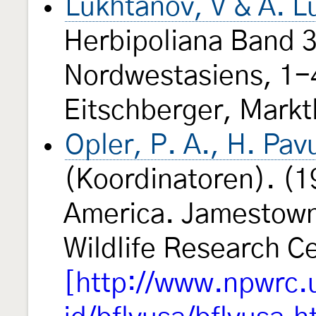
Lukhtanov, V & A. L
Herbipoliana Band 3:
Nordwestasiens, 1-4
Eitschberger, Markt
Opler, P. A., H. Pav
(Koordinatoren). (19
America. Jamestown,
Wildlife Research 
[http://www.npwrc.u