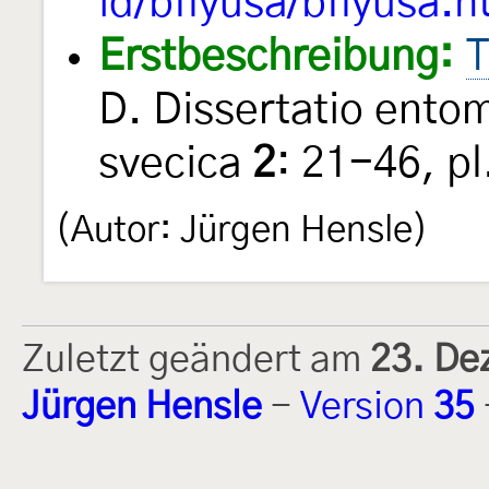
id/bflyusa/bflyusa.h
Erstbeschreibung:
T
D. Dissertatio entom
svecica
2
: 21-46, p
(Autor: Jürgen Hensle)
Zuletzt geändert am
23. De
Jürgen Hensle
-
Version
35