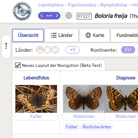
›
›
›
Lepidoptera
Papilionoidea
Nymphalidae
Hel
Boloria freija
07227
(Th
Übersicht
Länder
Karte
Fundmeld
+9
EU
Länder:
Kontinente:
Neues Layout der Navigation (Beta Test)
Lebendfotos
Diagnose
Falter
Männchen
Weibchen
Falter
Ähnliche Arten