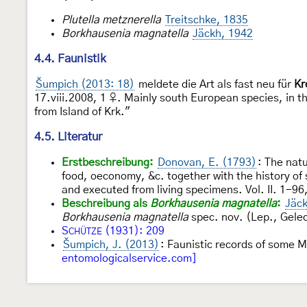
Plutella metznerella
Treitschke, 1835
Borkhausenia magnatella
Jäckh, 1942
4.4. Faunistik
Šumpich (2013: 18)
meldete die Art als fast neu für
Kr
17.viii.2008, 1 ♀. Mainly south European species, in 
from Island of Krk."
4.5. Literatur
Erstbeschreibung:
Donovan, E. (1793)
: The natu
food, oeconomy, &c. together with the history of 
and executed from living specimens. Vol. II. 1-9
Beschreibung als
Borkhausenia magnatella
:
Jäck
Borkhausenia magnatella
spec. nov. (Lep., Gele
S
(1931): 209
CHÜTZE
Šumpich, J. (2013)
: Faunistic records of some 
entomologicalservice.com]