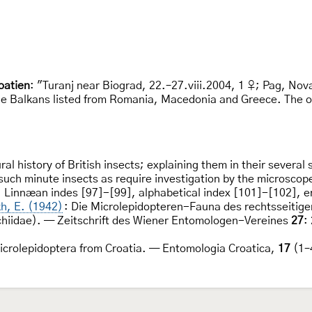
oatien
: "Turanj near Biograd, 22.–27.viii.2004, 1 ♀; Pag, Nova
the Balkans listed from Romania, Macedonia and Greece. The o
ral history of British insects; explaining them in their several 
such minute insects as require investigation by the microscope
6, Linnæan indes [97]-[99], alphabetical index [101]-[102], e
h, E. (1942)
: Die Microlepidopteren-Fauna des rechtsseitige
chiidae). — Zeitschrift des Wiener Entomologen-Vereines
27
:
Microlepidoptera from Croatia. — Entomologia Croatica,
17
(1–