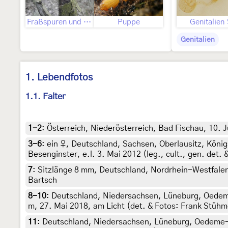
Fraßspuren und Befallsbild
Puppe
Genitalien
Genitalien
1. Lebendfotos
1.1. Falter
1-2
:
Österreich, Niederösterreich, Bad Fischau, 10. 
3-6
:
ein ♀, Deutschland, Sachsen, Oberlausitz, Köni
Besenginster, e.l. 3. Mai 2012 (leg., cult., gen. det. 
7
:
Sitzlänge 8 mm, Deutschland, Nordrhein-Westfalen, 
Bartsch
8-10
:
Deutschland, Niedersachsen, Lüneburg, Oedeme
m, 27. Mai 2018, am Licht (det. & Fotos: Frank Stühm
11
:
Deutschland, Niedersachsen, Lüneburg, Oedeme-S