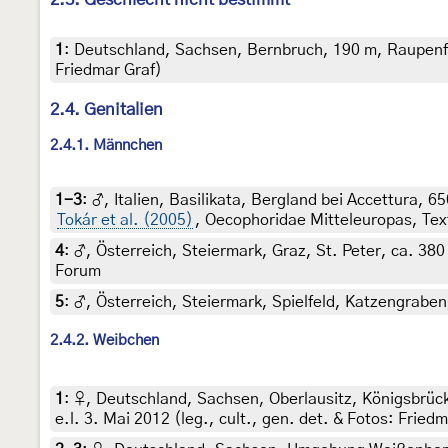
1
:
Deutschland, Sachsen, Bernbruch, 190 m, Raupenfun
Friedmar Graf)
2.4. Genitalien
2.4.1. Männchen
1-3
:
♂, Italien, Basilikata, Bergland bei Accettura, 
Tokár et al. (2005)
, Oecophoridae Mitteleuropas, Tex
4
:
♂, Österreich, Steiermark, Graz, St. Peter, ca. 380
Forum
5
:
♂, Österreich, Steiermark, Spielfeld, Katzengraben,
2.4.2. Weibchen
1
:
♀, Deutschland, Sachsen, Oberlausitz, Königsbrück
e.l. 3. Mai 2012 (leg., cult., gen. det. & Fotos: Fried