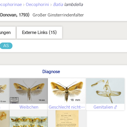
›
›
cophorinae
Oecophorini
Batia
lambdella
(Donovan, 1793)
Großer Ginsterrindenfalter
ungen
Externe Links (15)
AS
Diagnose
n
Weibchen
Geschlecht nicht bestimmt
Genitalien ♂