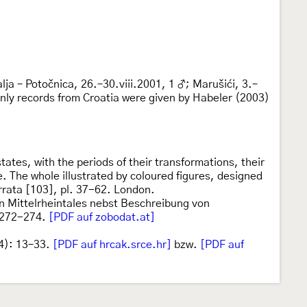
lja – Potočnica, 26.–30.viii.2001, 1 ♂; Marušići, 3.–
nly records from Croatia were given by Habeler (2003)
states, with the periods of their transformations, their
. The whole illustrated by coloured figures, designed
rrata [103], pl. 37-62. London.
n Mittelrheintales nebst Beschreibung von
 272-274.
[PDF auf zobodat.at]
4): 13–33.
[PDF auf hrcak.srce.hr]
bzw.
[PDF auf