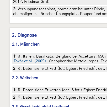
2012: Friedmar Graf)
2
:
Verpuppungsgespinst, normalerweise unter Rinde, 
ehemaliger militärischer Übungsplatz, Raupenfund am 1
2. Diagnose
2.1. Männchen
1
:
♂, Italien, Basilikata, Bergland bei Accettura, 650
Tokár et al. (2005)
, Oecophoridae Mitteleuropas, Tex
2
:
♂, Daten siehe Etikett (fot: Egbert Friedrich), d
2.2. Weibchen
1
:
♀, Daten siehe Etiketten (det. & fot.: Egbert Friedr
2
:
♀, Daten siehe Etikett (fot: Egbert Friedrich), d
2.3. Geschlecht nicht bestimmt