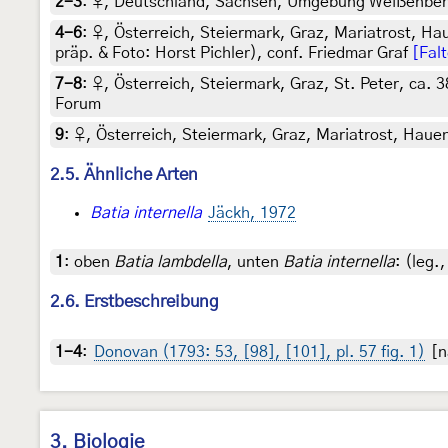
2-3
:
♀, Deutschland, Sachsen, Umgebung Weißenberg, G
4-6
:
♀, Österreich, Steiermark, Graz, Mariatrost, H
präp. & Foto: Horst Pichler), conf. Friedmar Graf
[Fal
7-8
:
♀, Österreich, Steiermark, Graz, St. Peter, ca. 3
Forum
9
:
♀, Österreich, Steiermark, Graz, Mariatrost, Hauen
2.5. Ähnliche Arten
Batia internella
Jäckh, 1972
1
:
oben
Batia lambdella
, unten
Batia internella
: (leg.
2.6. Erstbeschreibung
1-4
:
Donovan (1793: 53, [98], [101], pl. 57 fig. 1)
[n
3. Biologie