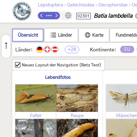
›
›
›
Lepidoptera
Gelechioidea
Oecophoridae
Oe
Batia lambdella
02301
Übersicht
Länder
Karte
Fundmeld
+28
EU
Länder:
Kontinente:
Neues Layout der Navigation (Beta Test)
Lebendfotos
Falter
Raupe
Männche