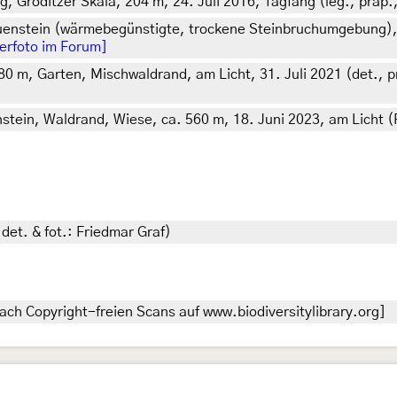
röditzer Skala, 204 m, 24. Juli 2016, Tagfang (leg., präp., 
auenstein (wärmebegünstigte, trockene Steinbruchumgebung), 
terfoto im Forum]
80 m, Garten, Mischwaldrand, am Licht, 31. Juli 2021 (det., pr
stein, Waldrand, Wiese, ca. 560 m, 18. Juni 2023, am Licht (F
, det. & fot.: Friedmar Graf)
ach Copyright-freien Scans auf www.biodiversitylibrary.org]