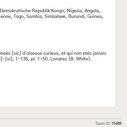
Demokratische Republik Kongo, Nigeria, Angola,
a Leone, Togo, Sambia, Simbabwe, Burundi, Guinea,
neés [sic] d'oiseaux curieux, et qui non etés jamais
i]-[vi], 1-136, pl. 1-50. Londres (B. White).
Taxon ID:
15488