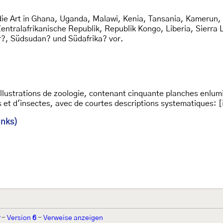
e Art in Ghana, Uganda, Malawi, Kenia, Tansania, Kamerun, 
entralafrikanische Republik, Republik Kongo, Liberia, Sierr
r?, Südsudan? und Südafrika? vor.
illustrations de zoologie, contenant cinquante planches enlumi
 et d'insectes, avec de courtes descriptions systematiques: [
inks)
-
Version
6
-
Verweise anzeigen