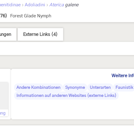
›
›
enitidinae
Adoliadini
Aterica
galene
776)
Forest Glade Nymph
ungen
Externe Links (4)
Weitere In
Andere Kombinationen
Synonyme
Unterarten
Faunistik
Informationen auf anderen Websites (externe Links)
ung