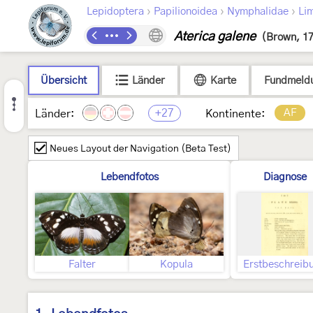
›
›
›
Lepidoptera
Papilionoidea
Nymphalidae
Lim
Aterica galene
(Brown, 1
Übersicht
Länder
Karte
Fundmeld
+27
AF
Länder:
Kontinente:
Neues Layout der Navigation (Beta Test)
Lebendfotos
Diagnose
Falter
Kopula
Erstbeschreib