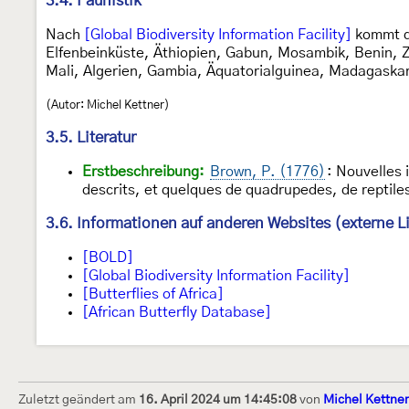
3.4. Faunistik
Nach
[Global Biodiversity Information Facility]
kommt di
Elfenbeinküste, Äthiopien, Gabun, Mosambik, Benin, Z
Mali, Algerien, Gambia, Äquatorialguinea, Madagaska
(Autor: Michel Kettner)
3.5. Literatur
Erstbeschreibung:
Brown, P. (1776)
: Nouvelles 
descrits, et quelques de quadrupedes, de reptiles
3.6. Informationen auf anderen Websites (externe L
[BOLD]
[Global Biodiversity Information Facility]
[Butterflies of Africa]
[African Butterfly Database]
Zuletzt geändert am
16. April 2024 um 14:45:08
von
Michel Kettner