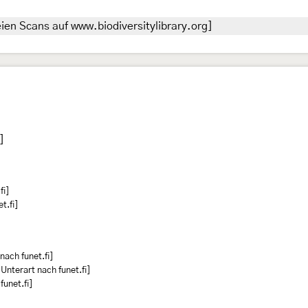
ien Scans auf www.biodiversitylibrary.org]
]
fi]
t.fi]
nach funet.fi]
Unterart nach funet.fi]
funet.fi]