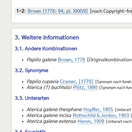
1-2
:
Brown (1776: 94, pl. XXXVII)
[nach Copyright-fre
3. Weitere Informationen
3.1. Andere Kombinationen
Papilio galene
Brown, 1776
[Originalkombination
3.2. Synonyme
Papilio cupavia
Cramer, [1779]
[Synonym nach funet.
Aterica (?) buchholzi
Plötz, 1880
[Synonym nach fune
3.3. Unterarten
Aterica galene theophane
Hopffer, 1855
[Unterart 
Aterica galene incisa
Rothschild & Jordan, 1903
[
Aterica galene extensa
Heron, 1909
[Unterart nach 