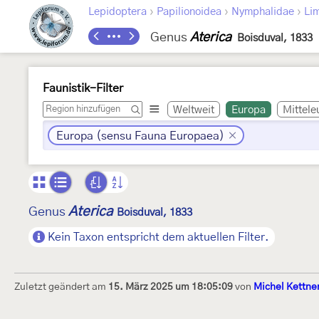
›
›
›
Lepidoptera
Papilionoidea
Nymphalidae
Lim
Genus
Aterica
Boisduval, 1833
Faunistik-Filter
Weltweit
Europa
Mittele
Europa (sensu Fauna Europaea)
Aterica
Genus
Boisduval, 1833
Kein Taxon entspricht dem aktuellen Filter.
Zuletzt geändert am
15. März 2025 um 18:05:09
von
Michel Kettne