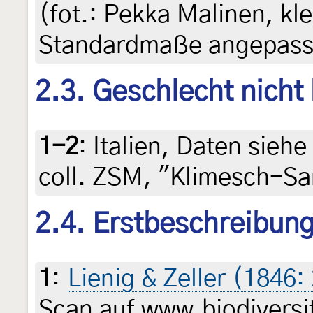
(fot.: Pekka Malinen, kle
Standardmaße angepasst
2.3. Geschlecht nicht
1-2
:
Italien, Daten siehe 
coll. ZSM, "Klimesch-S
2.4. Erstbeschreibun
1
:
Lienig & Zeller (1846:
Scan auf www.biodiversit