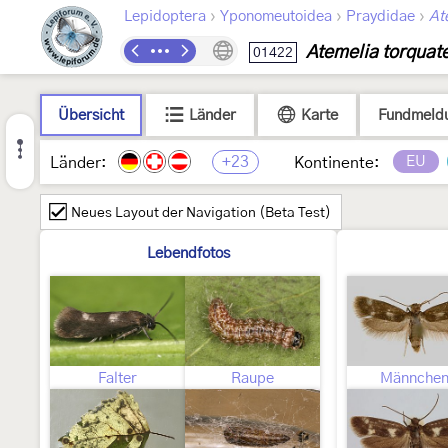
›
›
›
Lepidoptera
Yponomeutoidea
Praydidae
At
Atemelia torquate
01422
Übersicht
Länder
Karte
Fundmeld
+23
EU
Länder:
Kontinente:
Neues Layout der Navigation (Beta Test)
Lebendfotos
Falter
Raupe
Männche