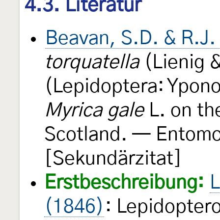
4.3. Literatur
Beavan, S.D. & R.J.
torquatella
(Lienig &
(Lepidoptera: Ypon
Myrica gale
L. on th
Scotland. — Entomo
[Sekundärzitat]
Erstbeschreibung:
L
(1846)
: Lepidopter