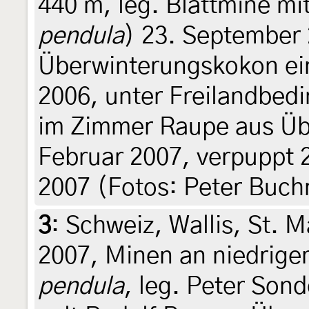
440 m, leg. Blattmine mi
pendula
) 23. September 
Überwinterungskokon e
2006, unter Freilandbed
im Zimmer Raupe aus Üb
Februar 2007, verpuppt 2
2007 (Fotos: Peter Buch
3
:
Schweiz, Wallis, St. M
2007, Minen an niedrig
pendula
, leg. Peter Son