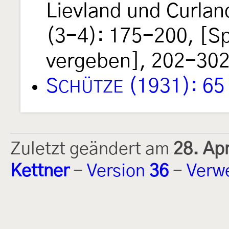
Lievland und Curlan
(3-4): 175-200, [S
vergeben], 202-302.
S
(1931): 65
CHÜTZE
Zuletzt geändert am
28. Ap
Kettner
-
Version
36
-
Verw