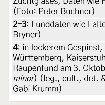
Zuchtglases, Daten wie F
(Foto: Peter Buchner)
2-3
:
Funddaten wie Falte
Bryner)
4
:
in lockerem Gespinst
Württemberg, Kaiserstuh
Raupenfund am 3. Oktob
minor
) (leg., cult., det
Gabi Krumm)