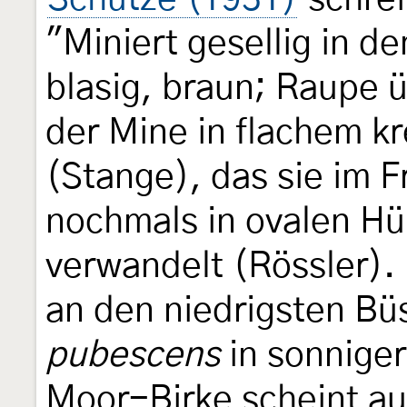
"Miniert gesellig in d
blasig, braun; Raupe 
der Mine in flachem k
(Stange), das sie im F
nochmals in ovalen Hü
verwandelt (Rössler). 
an den niedrigsten B
pubescens
in sonniger
Moor-Birke scheint auc