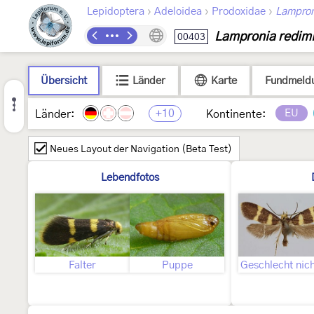
›
›
›
Lepidoptera
Adeloidea
Prodoxidae
Lampron
Lampronia redimi
00403
Übersicht
Länder
Karte
Fundmeld
+10
EU
Länder:
Kontinente:
Neues Layout der Navigation (Beta Test)
Lebendfotos
Falter
Puppe