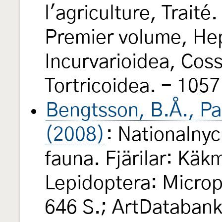
l'agriculture, Traité
Premier volume, Hep
Incurvarioidea, Cos
Tortricoidea. - 1057
Bengtsson, B.Å., Pa
(2008)
: Nationalnyck
fauna. Fjärilar: Käk
Lepidoptera: Microp
646 S.; ArtDatabank