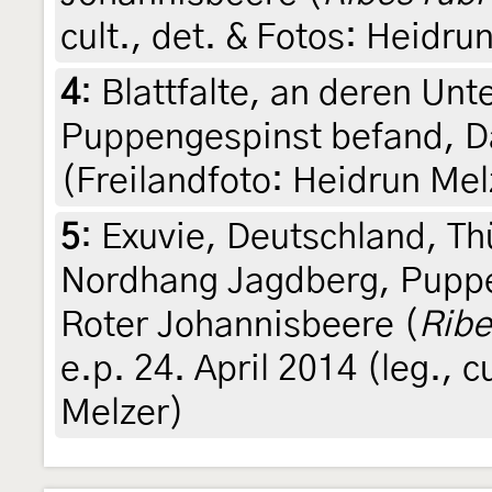
cult., det. & Fotos: Heidru
4
:
Blattfalte, an deren Unt
Puppengespinst befand, Da
(Freilandfoto: Heidrun Mel
5
:
Exuvie, Deutschland, T
Nordhang Jagdberg, Puppen
Roter Johannisbeere (
Ribe
e.p. 24. April 2014 (leg., c
Melzer)