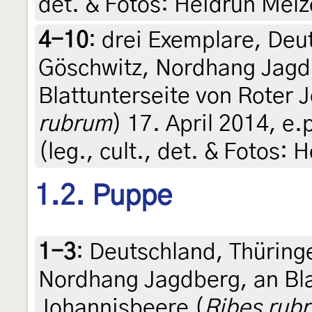
det. & Fotos: Heidrun Melz
4-10
:
drei Exemplare, Deu
Göschwitz, Nordhang Jagd
Blattunterseite von Roter 
rubrum
) 17. April 2014, e.
(leg., cult., det. & Fotos:
1.2. Puppe
1-3
:
Deutschland, Thüring
Nordhang Jagdberg, an Bla
Johannisbeere (
Ribes rub