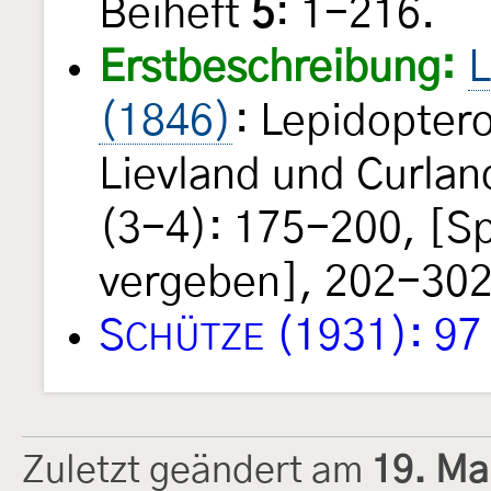
Beiheft
5
: 1-216.
Erstbeschreibung:
L
(1846)
: Lepidopter
Lievland und Curlan
(3-4): 175-200, [S
vergeben], 202-302.
S
(1931): 97
CHÜTZE
Zuletzt geändert am
19. Ma