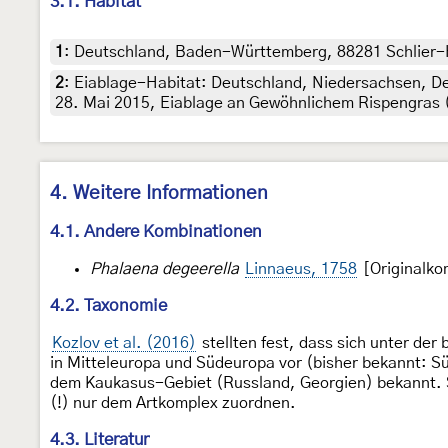
3.1. Habitat
1
:
Deutschland, Baden-Württemberg, 88281 Schlier-Hi
2
:
Eiablage-Habitat: Deutschland, Niedersachsen, D
28. Mai 2015, Eiablage an Gewöhnlichem Rispengras 
4. Weitere Informationen
4.1. Andere Kombinationen
Phalaena degeerella
Linnaeus, 1758
[Originalko
4.2. Taxonomie
Kozlov et al. (2016)
stellten fest, dass sich unter der
in Mitteleuropa und Südeuropa vor (bisher bekannt: Sü
dem Kaukasus-Gebiet (Russland, Georgien) bekannt. So
(!) nur dem Artkomplex zuordnen.
4.3. Literatur