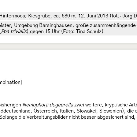
ntermoos, Kiesgrube, ca. 680 m, 12. Juni 2013 (fot.: Jörg D
eister, Umgebung Barsinghausen, große zusammenhängende L
(
Poa trivialis
) gegen 15 Uhr (Foto: Tina Schulz)
mbination]
 bisherigen
Nemophora degeerella
zwei weitere, kryptische Ar
ddeutschland, Österreich, Italien, Slowakei, Slowenien), die
lange die Verbreitungsbilder nicht besser abgesichert sind,