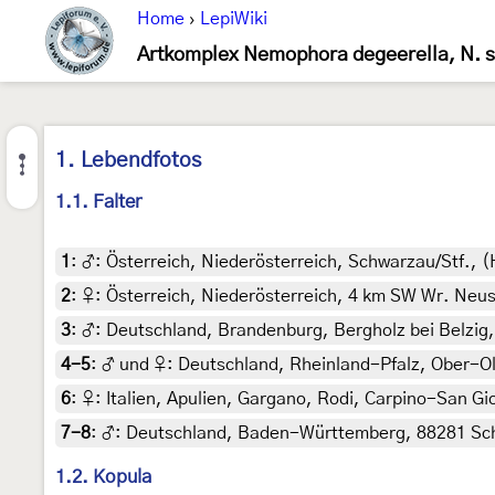
Home
›
LepiWiki
Artkomplex Nemophora degeerella, N. sc
1. Lebendfotos
1.1. Falter
1
:
♂: Österreich, Niederösterreich, Schwarzau/Stf., 
2
:
♀: Österreich, Niederösterreich, 4 km SW Wr. Neus
3
:
♂: Deutschland, Brandenburg, Bergholz bei Belzig, 
4-5
:
♂ und ♀: Deutschland, Rheinland-Pfalz, Ober-Ol
6
:
♀: Italien, Apulien, Gargano, Rodi, Carpino-San Gio
7-8
:
♂: Deutschland, Baden-Württemberg, 88281 Schli
1.2. Kopula