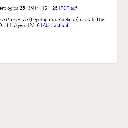
erologica
26
(3/4): 115-126
[PDF auf
a degeerella
(Lepidoptera: Adelidae) revealed by
10.1111/syen.12216
[Abstract auf