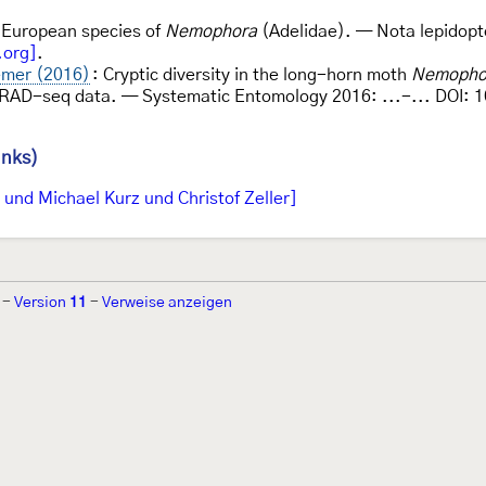
e European species of
Nemophora
(Adelidae). — Nota lepidopt
.org]
.
emer (2016)
: Cryptic diversity in the long-horn moth
Nemophor
AD-seq data. — Systematic Entomology 2016: ...-... DOI: 
inks)
und Michael Kurz und Christof Zeller]
-
Version
11
-
Verweise anzeigen