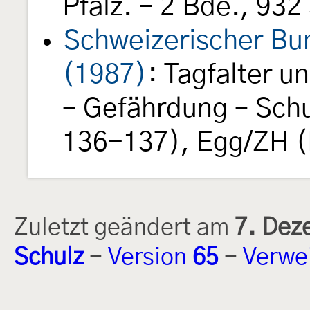
Pfalz. – 2 Bde., 93
Schweizerischer Bun
(1987)
: Tagfalter 
– Gefährdung – Schu
136-137), Egg/ZH (
Zuletzt geändert am
7. Dez
Schulz
-
Version
65
-
Verwe