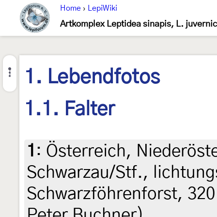
Home
›
LepiWiki
Artkomplex Leptidea sinapis, L. juvernic
1. Lebendfotos
1.1. Falter
1
:
Österreich, Niederöst
Schwarzau/Stf., lichtung
Schwarzföhrenforst, 320 
Peter Buchner)