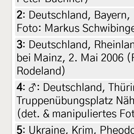
2
:
Deutschland, Bayern, 
Foto: Markus Schwibing
3
:
Deutschland, Rheinla
bei Mainz, 2. Mai 2006 (
Rodeland)
4
:
♂: Deutschland, Thür
Truppenübungsplatz Nähe
(det. & manipuliertes Fo
5
:
Ukraine, Krim, Pheodo