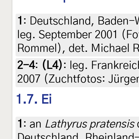
1
:
Deutschland, Baden-W
leg. September 2001 (Fo
Rommel), det. Michael
2-4
:
(L4)
: leg. Frankrei
2007 (Zuchtfotos: Jürge
1.7. Ei
1
:
an
Lathyrus pratensis
Deutschland, Rheinland