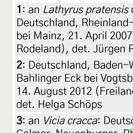
1
:
an
Lathyrus pratensis
Deutschland, Rheinland
bei Mainz, 21. April 200
Rodeland), det. Jürgen 
2
:
Deutschland, Baden-W
Bahlinger Eck bei Vogts
14. August 2012 (Freila
det. Helga Schöps
3
:
an
Vicia cracca
: Deut