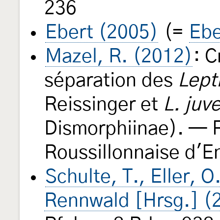
236
Ebert (2005)
(=
Ebe
Mazel, R. (2012)
: 
séparation des
Lept
Reissinger et
L. juv
Dismorphiinae). — R
Roussillonnaise d'
Schulte, T., Eller, O
Rennwald [Hrsg.] (