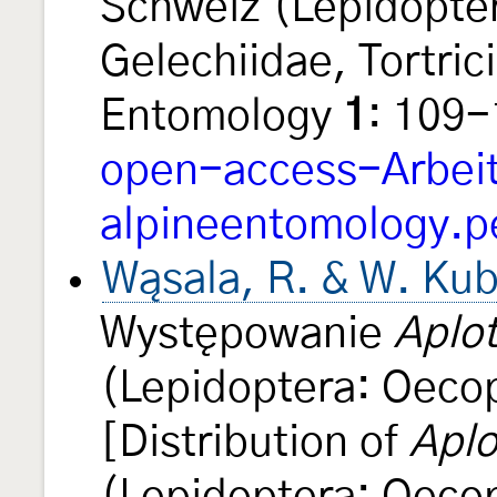
Schweiz (Lepidopter
Gelechiidae, Tortric
Entomology
1
: 109-
open-access-Arbeit
alpineentomology.p
Wąsala, R. & W. Kub
Występowanie
Aplot
(Lepidoptera: Oeco
[Distribution of
Aplo