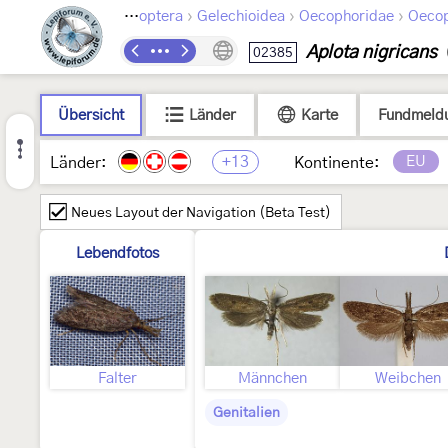
›
›
›
Lepidoptera
Gelechioidea
Oecophoridae
Oecop
Aplota nigricans
02385
Übersicht
Länder
Karte
Fundmeld
+13
EU
Länder:
Kontinente:
Neues Layout der Navigation (Beta Test)
Lebendfotos
Falter
Männchen
Weibchen
Genitalien