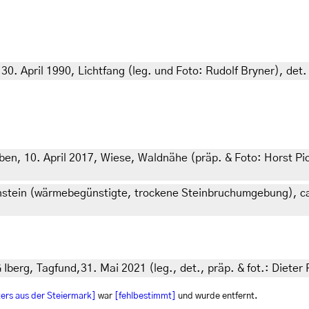
30. April 1990, Lichtfang (leg. und Foto: Rudolf Bryner), det
ben, 10. April 2017, Wiese, Waldnähe (präp. & Foto: Horst Pi
enstein (wärmebegünstigte, trockene Steinbruchumgebung), c
erg, Tagfund,31. Mai 2021 (leg., det., präp. & fot.: Dieter 
ters aus der Steiermark]
war
[fehlbestimmt]
und wurde entfernt.