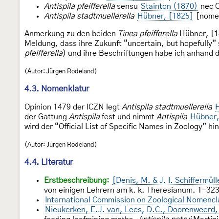
Antispila pfeifferella
sensu
Stainton (1870)
nec O
Antispila stadtmuellerella
Hübner, [1825]
[nomen 
Anmerkung zu den beiden
Tinea pfeifferella
Hübner, [18
Meldung, dass ihre Zukunft “uncertain, but hopefully” 
pfeifferella
) und ihre Beschriftungen habe ich anhand d
(Autor: Jürgen Rodeland)
4.3. Nomenklatur
Opinion 1479 der ICZN legt
Antispila stadtmuellerella
der Gattung
Antispila
fest und nimmt
Antispila
Hübner,
wird der “Official List of Specific Names in Zoology” 
(Autor: Jürgen Rodeland)
4.4. Literatur
Erstbeschreibung:
[Denis, M. & J. I. Schiffermül
von einigen Lehrern am k. k. Theresianum. 1-323,
International Commission on Zoological Nomencl
Nieukerken, E.J. van, Lees, D.C., Doorenweerd, 