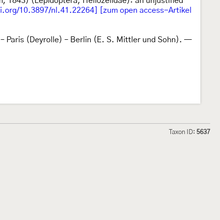
 1843) (Lepidoptera, Heliozelidae): an unjustified
oi.org/10.3897/nl.41.22264]
[zum open access-Artikel
) – Paris (Deyrolle) – Berlin (E. S. Mittler und Sohn). —
Taxon ID:
5637