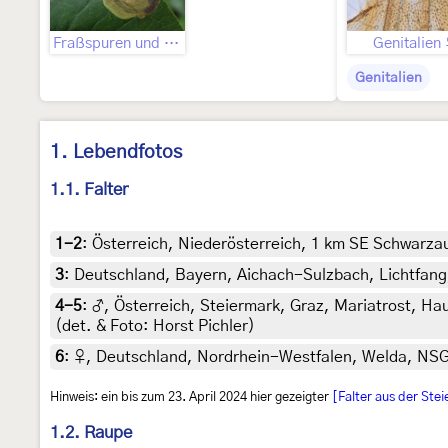
Fraßspuren und Befallsbild
Genitalien
Genitalien
1. Lebendfotos
1.1. Falter
1-2
:
Österreich, Niederösterreich, 1 km SE Schwarzau
3
:
Deutschland, Bayern, Aichach-Sulzbach, Lichtfang, 
4-5
:
♂, Österreich, Steiermark, Graz, Mariatrost, H
(det. & Foto: Horst Pichler)
6
:
♀, Deutschland, Nordrhein-Westfalen, Welda, NSG I
Hinweis: ein bis zum 23. April 2024 hier gezeigter
[Falter aus der Ste
1.2. Raupe