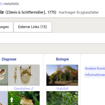
la
metallella
la
([Denis & Schiffermüller], 1775)
Hartriegel-Erzglanzfalter
ungen
Externe Links (15)
Diagnose
Biologie
Andere Komb
Informatione
n
Genitalien ♂
Habitat