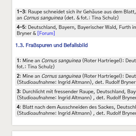
1-3
:
Raupe schneidet sich ihr Gehäuse aus dem Blatt
an
Cornus sanguinea
(det. & fot.: Tina Schulz)
4-5
:
Deutschland, Bayern, Bayerischer Wald, Furth i
Bryner &
[Forum]
1.3. Fraßspuren und Befallsbild
1
:
Mine an
Cornus sanguinea
(Roter Hartriegel): Deu
fot.: Tina Schulz)
2
:
Mine an
Cornus sanguinea
(Roter Hartriegel): Deu
(Studioaufnahme: Ingrid Altmann), det. Rudolf Bryne
3
:
Durchlicht mit fressender Raupe, Deutschland, Ba
(Studioaufnahme: Ingrid Altmann) , det. Rudolf Bryne
4
:
Blatt nach dem Ausschneiden des Sackes, Deutschl
(Studioaufnahme: Ingrid Altmann) , det. Rudolf Bryne