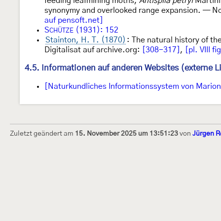
feeding leafmining moths,
Antispila petryi
Martini
synonymy and overlooked range expansion. — No
auf pensoft.net]
S
(1931): 152
CHÜTZE
Stainton, H. T. (1870)
: The natural history of th
Digitalisat auf archive.org:
[308-317]
,
[pl. VIII fi
4.5. Informationen auf anderen Websites (externe L
[Naturkundliches Informationssystem von Marion 
Zuletzt geändert am
15. November 2025 um 13:51:23
von
Jürgen R