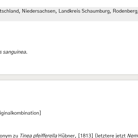
tschland, Niedersachsen, Landkreis Schaumburg, Rodenberg, a
s sanguinea
.
iginalkombination]
monym zu
Tinea pfeifferella
Hübner, [1813] (letztere jetzt
Nemo