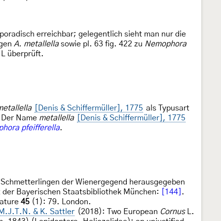
sporadisch erreichbar; gelegentlich sieht man nur die
igen
A. metallella
sowie pl. 63 fig. 422 zu
Nemophora
HL überprüft.
etallella
[Denis & Schiffermüller], 1775
als Typusart
f. Der Name
metallella
[Denis & Schiffermüller], 1775
ora pfeifferella
.
n Schmetterlingen der Wienergegend herausgegeben
sat der Bayerischen Staatsbibliothek München:
[144]
.
lature
45
(1): 79. London.
M.J.T.N. & K. Sattler
(2018): Two European
Cornus
L.