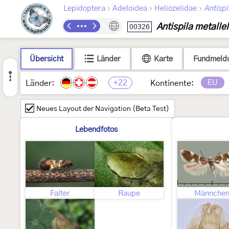
›
›
›
Lepidoptera
Adeloidea
Heliozelidae
Antispi
Antispila metallel
00326
Übersicht
Länder
Karte
Fundmeld
+22
EU
Länder:
Kontinente:
Neues Layout der Navigation (Beta Test)
Lebendfotos
Falter
Raupe
Männche