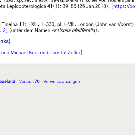
, 1899, sp. rev. and
A. treitschkiella
(Fischer von Röslerstamm,
ta Lepidopterologica
41
(1): 39-86 (26 Jan 2018).
[https://d
e Tineina
11
: I-XIII, 1-330, pl. I-VIII. London (John van Voorst
g. 2]
(unter dem Namen
Antispila pfeifferella
).
inks)
und Michael Kurz und Christof Zeller]
odeland
-
Version
70
-
Verweise anzeigen