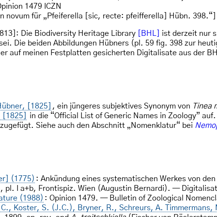
pinion 1479 ICZN
novum für „Pfeiferella [sic, recte: pfeifferella] Hübn. 398.“]
13]: Die Biodiversity Heritage Library
[BHL]
ist derzeit nur 
sei. Die beiden Abbildungen Hübners (pl. 59 fig. 398 zur heut
er auf meinen Festplatten gesicherten Digitalisate aus der B
Hübner, [1825]
, ein jüngeres subjektives Synonym von
Tinea m
 [1825]
in die “Official List of Generic Names in Zoology” au
hinzugefügt. Siehe auch den Abschnitt „Nomenklatur“ bei
Nemoph
ler] (1775)
: Ankündung eines systematischen Werkes von de
 pl. I a+b, Frontispiz. Wien (Augustin Bernardi). — Digitali
ature (1988)
: Opinion 1479. — Bulletin of Zoological Nomenc
C., Koster, S. (J.C.), Bryner, R., Schreurs, A. Timmermans, 