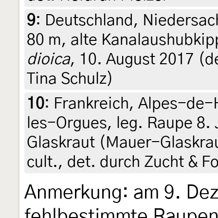
9
:
Deutschland, Niedersac
80 m, alte Kanalaushubki
dioica
, 10. August 2017 (d
Tina Schulz)
10
:
Frankreich, Alpes-de-
les-Orgues, leg. Raupe 8.
Glaskraut (Mauer-Glaskra
cult., det. durch Zucht & 
Anmerkung: am 9. De
fehlbestimmte Raupe