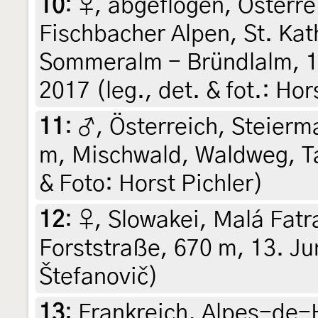
10
:
♀, abgeflogen, Österre
Fischbacher Alpen, St. Ka
Sommeralm - Bründlalm, 1
2017 (leg., det. & fot.: Hor
11
:
♂, Österreich, Steierma
m, Mischwald, Waldweg, Ta
& Foto: Horst Pichler)
12
:
♀, Slowakei, Malá Fatra
Forststraße, 670 m, 13. Ju
Štefanovič)
13
:
Frankreich, Alpes-de-