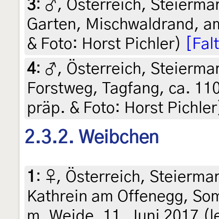
3
:
♂, Österreich, Steiermar
Garten, Mischwaldrand, am 
& Foto: Horst Pichler)
[Fal
4
:
♂, Österreich, Steiermar
Forstweg, Tagfang, ca. 110
präp. & Foto: Horst Pichler
2.3.2. Weibchen
1
:
♀, Österreich, Steiermar
Kathrein am Offenegg, So
m, Weide, 11. Juni 2017 (le