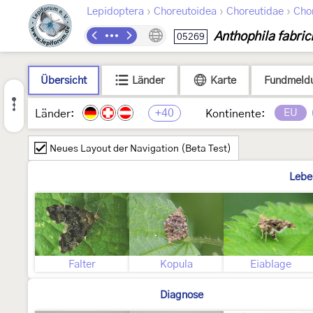
›
›
›
Lepidoptera
Choreutoidea
Choreutidae
Cho
Anthophila fabric
05269
Übersicht
Länder
Karte
Fundmeld
+40
EU
Länder:
Kontinente:
Neues Layout der Navigation (Beta Test)
Lebe
Falter
Kopula
Eiablage
Diagnose