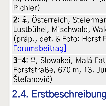
Pichler)
2
:
♀, Österreich, Steiermar
Lustbühel, Mischwald, Wal
(präp., det. & Foto: Horst 
Forumsbeitrag]
3-4
:
♀, Slowakei, Malá Fatr
Forststraße, 670 m, 13. Ju
Štefanovič)
2.4. Erstbeschreibun