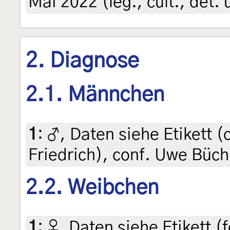
Mai 2022 (leg., cult., det
2. Diagnose
2.1. Männchen
1
:
♂, Daten siehe Etikett (c
Friedrich), conf. Uwe Büc
2.2. Weibchen
1
:
♀, Daten siehe Etikett (f