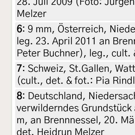
28. Juli 2009 (Foto: Jürgen
Melzer
6
:
9 mm, Österreich, Niede
leg. 23. April 2011 an Bren
Peter Buchner), leg., cult.
7
:
Schweiz, St.Gallen, Watt
(cult., det. & fot.: Pia Rin
8
:
Deutschland, Niedersac
verwilderndes Grundstück 
m, an Brennnessel, 20. Mär
det. Heidrun Melzer