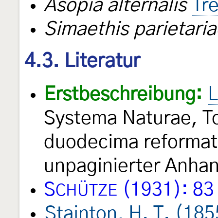
Asopia alternalis
Tr
Simaethis parietari
4.3. Literatur
Erstbeschreibung:
L
Systema Naturae, Tom
duodecima reformat
unpaginierter Anhan
S
(1931): 83
CHÜTZE
Stainton, H. T. (185