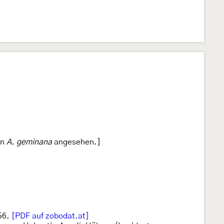
on
A. geminana
angesehen.]
56.
[PDF auf zobodat.at]