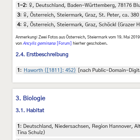
1-2
:
♀, Deutschland, Baden-Württemberg, 78176 Blumb
3
:
♀, Österreich, Steiermark, Graz, St. Peter, ca. 38
4
:
♀, Österreich, Steiermark, Graz, Schöckl (Grazer H
Anmerkung: Zwei Fotos aus Österreich, Steiermark vom 19. Mai 201
von
Ancylis geminana
[Forum]
hierher geschoben.
2.4. Erstbeschreibung
1
:
Haworth ([1811]: 452)
[nach Public-Domain-Digit
3. Biologie
3.1. Habitat
1
:
Deutschland, Niedersachsen, Region Hannover, Alt
Tina Schulz)