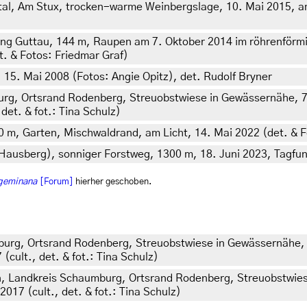
tal, Am Stux, trocken-warme Weinbergslage, 10. Mai 2015, am
ng Guttau, 144 m, Raupen am 7. Oktober 2014 im röhrenförm
det. & Fotos: Friedmar Graf)
m, 15. Mai 2008 (Fotos: Angie Opitz), det. Rudolf Bryner
urg, Ortsrand Rodenberg, Streuobstwiese in Gewässernähe, 
det. & fot.: Tina Schulz)
80 m, Garten, Mischwaldrand, am Licht, 14. Mai 2022 (det. & F
Hausberg), sonniger Forstweg, 1300 m, 18. Juni 2023, Tagfund
 geminana
[Forum]
hierher geschoben.
burg, Ortsrand Rodenberg, Streuobstwiese in Gewässernähe,
cult., det. & fot.: Tina Schulz)
n, Landkreis Schaumburg, Ortsrand Rodenberg, Streuobstwie
017 (cult., det. & fot.: Tina Schulz)