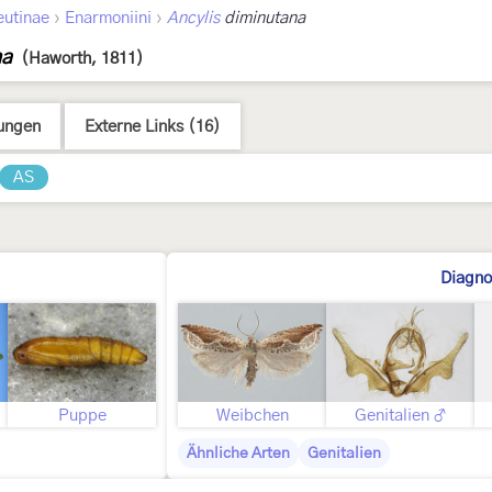
›
›
eutinae
Enarmoniini
Ancylis
diminutana
na
(Haworth, 1811)
ungen
Externe Links (16)
AS
Diagno
ld
Puppe
Weibchen
Genitalien ♂
Ähnliche Arten
Genitalien