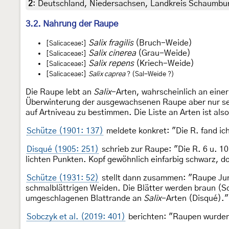
2
:
Deutschland, Niedersachsen, Landkreis Schaumburg
3.2. Nahrung der Raupe
Salix fragilis
(Bruch-Weide)
[Salicaceae:]
Salix cinerea
(Grau-Weide)
[Salicaceae:]
Salix repens
(Kriech-Weide)
[Salicaceae:]
[Salicaceae:]
Salix caprea
? (Sal-Weide ?)
Die Raupe lebt an
Salix
-Arten, wahrscheinlich an einer
Überwinterung der ausgewachsenen Raupe aber nur selt
auf Artniveau zu bestimmen. Die Liste an Arten ist also 
Schütze (1901: 137)
meldete konkret: "Die R. fand ic
Disqué (1905: 251)
schrieb zur Raupe: "Die R. 6 u. 
lichten Punkten. Kopf gewöhnlich einfarbig schwarz, d
Schütze (1931: 52)
stellt dann zusammen: "Raupe Juni
schmalblättrigen Weiden. Die Blätter werden braun (S
umgeschlagenen Blattrande an
Salix
-Arten (Disqué)."
Sobczyk et al. (2019: 401)
berichten: "Raupen wurden