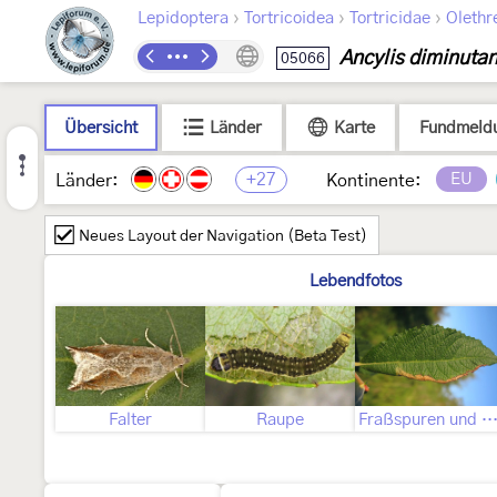
›
›
›
Lepidoptera
Tortricoidea
Tortricidae
Olethr
Ancylis diminuta
05066
Übersicht
Länder
Karte
Fundmeld
+27
EU
Länder:
Kontinente:
Neues Layout der Navigation (Beta Test)
Lebendfotos
Falter
Raupe
Fraßspuren und Befallsbi