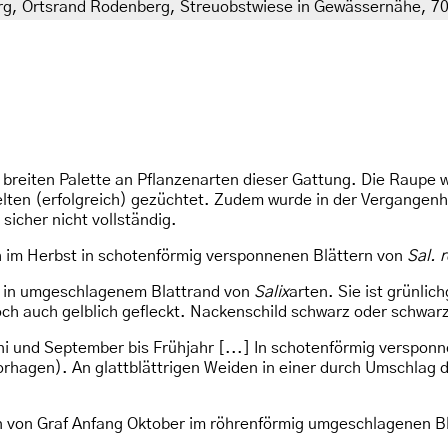
, Ortsrand Rodenberg, Streuobstwiese in Gewässernähe, 70 
 breiten Palette an Pflanzenarten dieser Gattung. Die Raupe 
en (erfolgreich) gezüchtet. Zudem wurde in der Vergangenhei
sicher nicht vollständig.
h im Herbst in schotenförmig versponnenen Blättern von
Sal. 
10 in umgeschlagenem Blattrand von
Salix
arten. Sie ist grünlic
och auch gelblich gefleckt. Nackenschild schwarz oder schwarz
 und September bis Frühjahr [...] In schotenförmig verspon
orhagen). An glattblättrigen Weiden in einer durch Umschlag 
 von Graf Anfang Oktober im röhrenförmig umgeschlagenen B