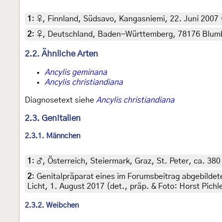
1
:
♀, Finnland, Südsavo, Kangasniemi, 22. Juni 2007 (
2
:
♀, Deutschland, Baden-Württemberg, 78176 Blumberg
2.2. Ähnliche Arten
Ancylis geminana
Ancylis christiandiana
Diagnosetext siehe
Ancylis christiandiana
2.3. Genitalien
2.3.1. Männchen
1
:
♂, Österreich, Steiermark, Graz, St. Peter, ca. 380
2
:
Genitalpräparat eines im Forumsbeitrag abgebilde
Licht, 1. August 2017 (det., präp. & Foto: Horst Pichl
2.3.2. Weibchen