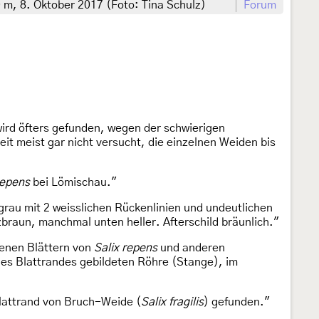
m, 8. Oktober 2017 (Foto: Tina Schulz)
Forum
wird öfters gefunden, wegen der schwierigen
t meist gar nicht versucht, die einzelnen Weiden bis
repens
bei Lömischau."
hgrau mit 2 weisslichen Rückenlinien und undeutlichen
braun, manchmal unten heller. Afterschild bräunlich."
nenen Blättern von
Salix repens
und anderen
des Blattrandes gebildeten Röhre (Stange), im
lattrand von Bruch-Weide (
Salix fragilis
) gefunden."