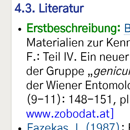
4.3. Literatur
Erstbeschreibung:
B
Materialien zur Ken
F.: Teil IV. Ein neu
der Gruppe „
genicu
der Wiener Entomol
(9-11): 148-151, pl
www.zobodat.at]
Fazekas, I. (1987)
: