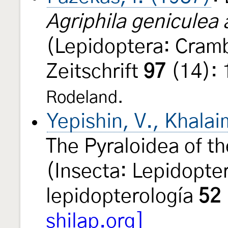
Agriphila geniculea 
(Lepidoptera: Cram
Zeitschrift
97
(14):
Rodeland.
Yepishin, V., Khalai
The Pyraloidea of t
(Insecta: Lepidopte
lepidopterología
52
shilap.org]