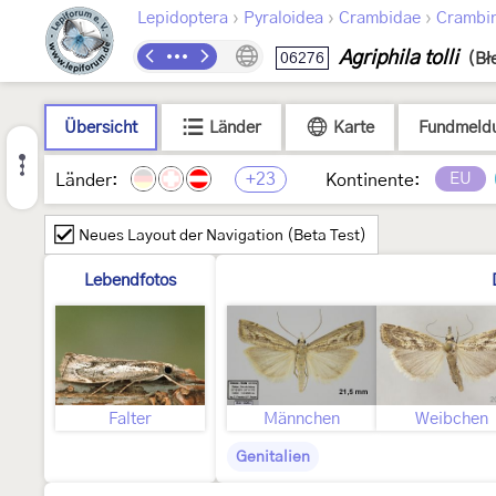
›
›
›
Lepidoptera
Pyraloidea
Crambidae
Crambi
Agriphila tolli
06276
(Bł
Übersicht
Länder
Karte
Fundmeld
+23
EU
Länder:
Kontinente:
Neues Layout der Navigation (Beta Test)
Lebendfotos
Falter
Männchen
Weibchen
Genitalien