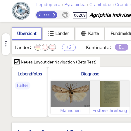
›
›
›
Lepidoptera
Pyraloidea
Crambidae
Crambi
Agriphila indivise
06269
Übersicht
Länder
Karte
Fundmeld
+2
EU
Länder:
Kontinente:
Neues Layout der Navigation (Beta Test)
Lebendfotos
Diagnose
Falter
Männchen
Erstbeschreibung