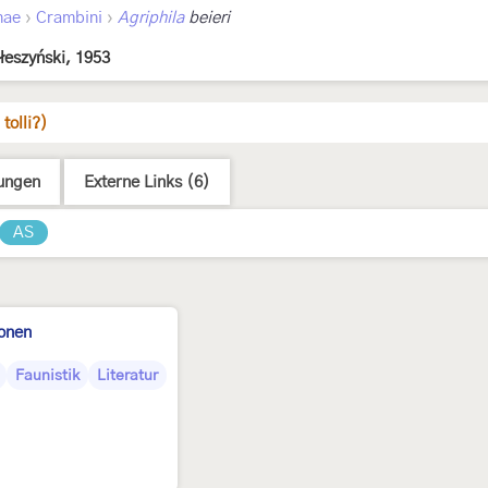
›
›
nae
Crambini
Agriphila
beieri
łeszyński, 1953
tolli?)
ungen
Externe Links (6)
AS
ionen
Faunistik
Literatur