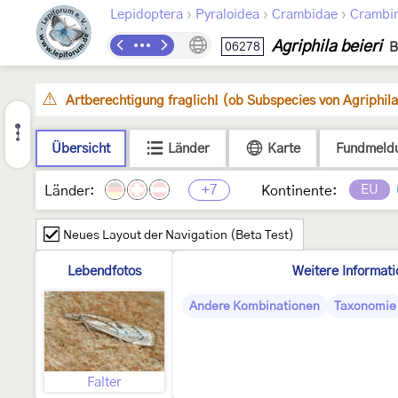
›
›
›
Lepidoptera
Pyraloidea
Crambidae
Crambi
Agriphila beieri
06278
B
Artberechtigung fraglich! (ob Subspecies von Agriphila 
Übersicht
Länder
Karte
Fundmeld
+7
EU
Länder:
Kontinente:
Neues Layout der Navigation (Beta Test)
Lebendfotos
Weitere Informat
Andere Kombinationen
Taxonomie
Falter