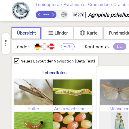
›
›
›
Lepidoptera
Pyraloidea
Crambidae
Crambi
Agriphila poliellu
06270
Übersicht
Länder
Karte
Fundmeld
+29
EU
Länder:
Kontinente:
Neues Layout der Navigation (Beta Test)
Lebendfotos
Falter
Ausgewachsene Raupe
Männche