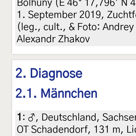
Bolhuny (E 46° 17,796’ N 
1. September 2019, Zucht
(leg., cult., & Foto: Andre
Alexandr Zhakov
2. Diagnose
2.1. Männchen
1
:
♂, Deutschland, Sachsen
OT Schadendorf, 131 m, Li