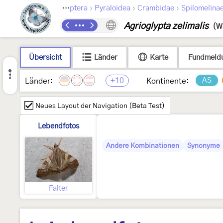
›
›
›
Lepidoptera
Pyraloidea
Crambidae
Spilomelina
Agrioglypta zelimalis
(W
Übersicht
Länder
Karte
Fundmeld
+10
AS
Länder:
Kontinente:
Neues Layout der Navigation (Beta Test)
Lebendfotos
Andere Kombinationen
Synonyme
Falter