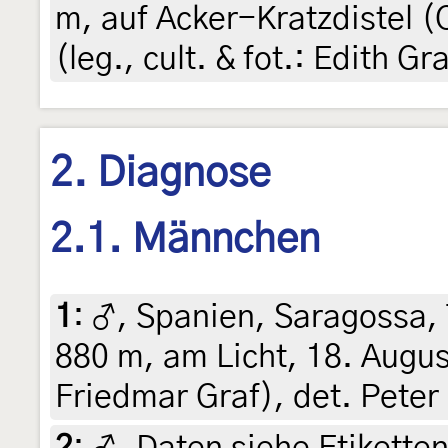
m, auf Acker-Kratzdistel (
(leg., cult. & fot.: Edith G
2. Diagnose
2.1. Männchen
1
:
♂, Spanien, Saragossa, 
880 m, am Licht, 18. Augus
Friedmar Graf), det. Peter
2
:
♂, Daten siehe Etiketten 