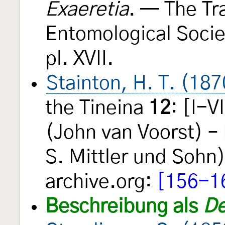
Exaeretia
. — The Tr
Entomological Soci
pl. XVII.
Stainton, H. T. (187
the Tineina
12
: [I-V
(John van Voorst) – 
S. Mittler und Sohn)
archive.org:
[156-1
Beschreibung als
De