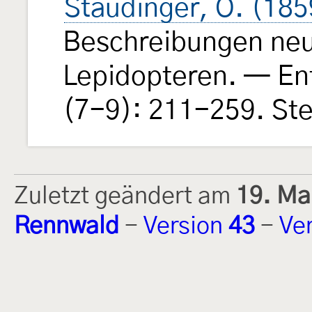
Staudinger, O. (185
Beschreibungen neu
Lepidopteren. — En
(7-9): 211-259. Ste
Zuletzt geändert am
19. Ma
Rennwald
-
Version
43
-
Ve