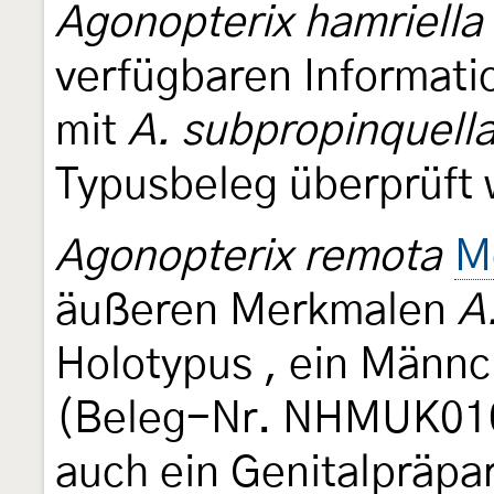
Agonopterix hamriella
verfügbaren Informati
mit
A. subpropinquell
Typusbeleg überprüft
Agonopterix remota
M
äußeren Merkmalen
A
Holotypus , ein Männ
(Beleg-Nr. NHMUK010
auch ein Genitalpräpar