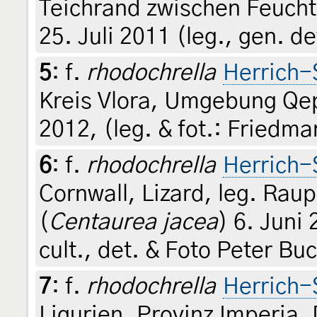
Teichrand zwischen Feuch
25. Juli 2011 (leg., gen. de
5
:
f.
rhodochrella
Herrich-
Kreis Vlora, Umgebung Qepa
2012, (leg. & fot.: Friedma
6
:
f.
rhodochrella
Herrich-
Cornwall, Lizard, leg. Ra
(
Centaurea jacea
) 6. Juni 
cult., det. & Foto Peter Bu
7
:
f.
rhodochrella
Herrich-
Ligurien, Provinz Imperia,