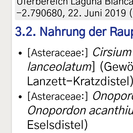
Uferbereich Laguna Blanca
-2.790680, 22. Juni 2019 (
3.2. Nahrung der Rau
Cirsium
[Asteraceae:]
lanceolatum
] (Gewö
Lanzett-Kratzdistel
Onopor
[Asteraceae:]
Onopordon acanthi
Eselsdistel)