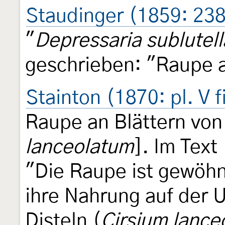
Staudinger (1859: 23
"
Depressaria sublutell
geschrieben: "Raupe 
Stainton (1870: pl. V 
Raupe an Blättern vo
lanceolatum
]. Im Text
"Die Raupe ist gewöhnl
ihre Nahrung auf der U
Disteln (
Cirsium lance