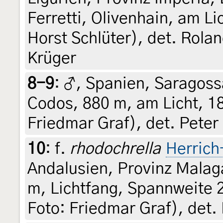
Ferretti, Olivenhain, am Li
Horst Schlüter), det. Rola
Krüger
8-9
:
♂, Spanien, Saragossa
Codos, 880 m, am Licht, 18
Friedmar Graf), det. Peter
10
:
f.
rhodochrella
Herrich
Andalusien, Provinz Mala
m, Lichtfang, Spannweite 2
Foto: Friedmar Graf), det.