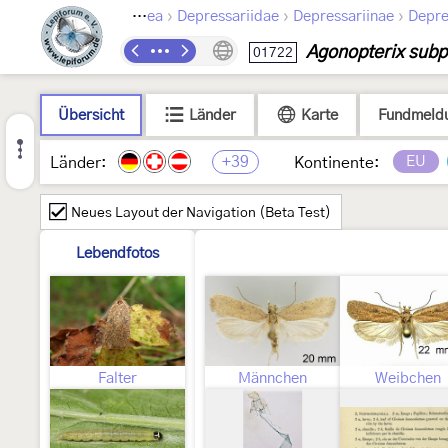
›
›
›
›
pidoptera
Gelechioidea
Depressariidae
Depressariinae
Depre
Agonopterix subp
01722
Übersicht
Länder
Karte
Fundmeld
+39
EU
Länder:
Kontinente:
Neues Layout der Navigation (Beta Test)
Lebendfotos
Falter
Männchen
Weibchen