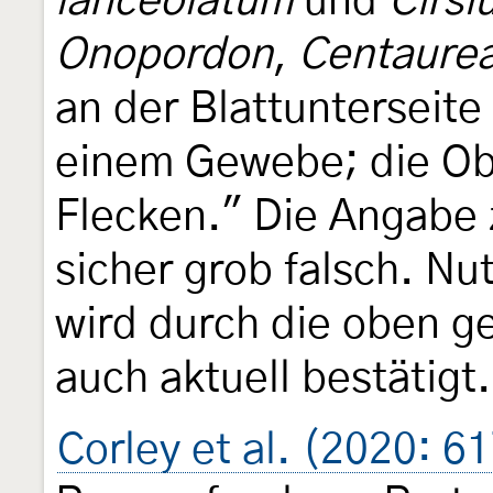
lanceolatum
und
Cirsi
Onopordon
,
Centaurea
an der Blattunterseite
einem Gewebe; die O
Flecken." Die Angabe 
sicher grob falsch. N
wird durch die oben g
auch aktuell bestätigt.
Corley et al. (2020: 6