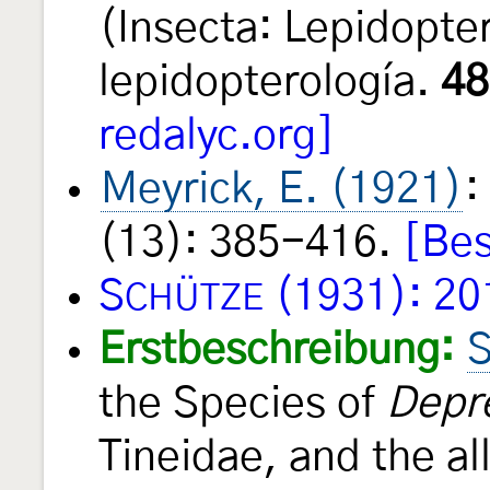
(Insecta: Lepidopte
lepidopterología.
48
redalyc.org]
Meyrick, E. (1921)
:
(13): 385-416.
[Bes
S
(1931): 20
CHÜTZE
Erstbeschreibung:
S
the Species of
Depr
Tineidae, and the a