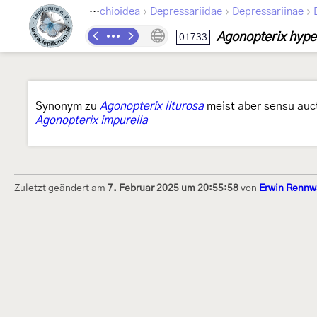
›
›
›
›
Lepidoptera
Gelechioidea
Depressariidae
Depressariinae
Agonopterix hyper
01733
Synonym zu
Agonopterix liturosa
meist aber sensu auc
Agonopterix impurella
Zuletzt geändert am
7. Februar 2025 um 20:55:58
von
Erwin Rennw