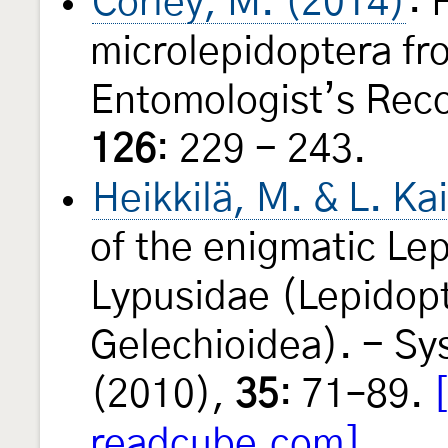
Corley, M. (2014)
: 
microlepidoptera fr
Entomologist’s Reco
126
: 229 - 243.
Heikkilä, M. & L. Ka
of the enigmatic Le
Lypusidae (Lepidopt
Gelechioidea). - S
(2010),
35
: 71–89.
readcube.com]