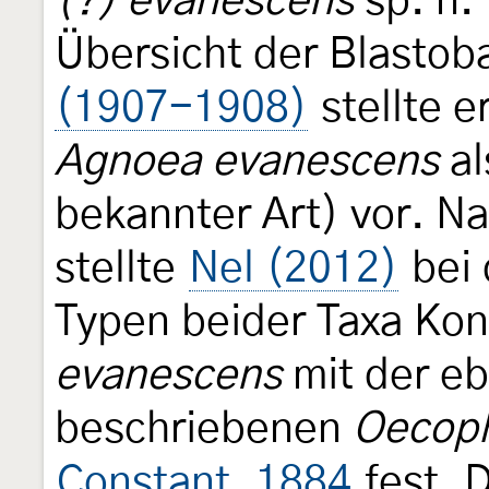
(?) evanescens
sp. n."
Übersicht der Blastob
(1907-1908)
stellte e
Agnoea evanescens
al
bekannter Art) vor. N
stellte
Nel (2012)
bei 
Typen beider Taxa Kon
evanescens
mit der eb
beschriebenen
Oecoph
Constant, 1884
fest. D