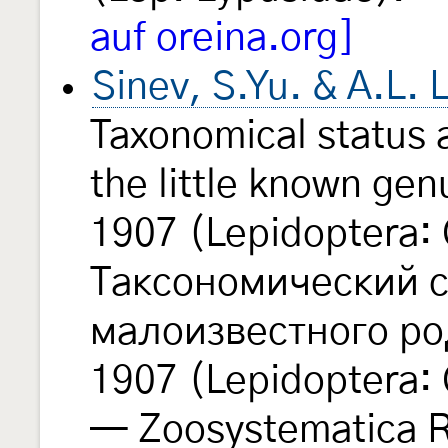
auf oreina.org]
Sinev, S.Yu. & A.L.
Taxonomical status 
the little known ge
1907 (Lepidoptera: 
Таксономический с
малоизвестного р
1907 (Lepidoptera: 
— Zoosystematica 