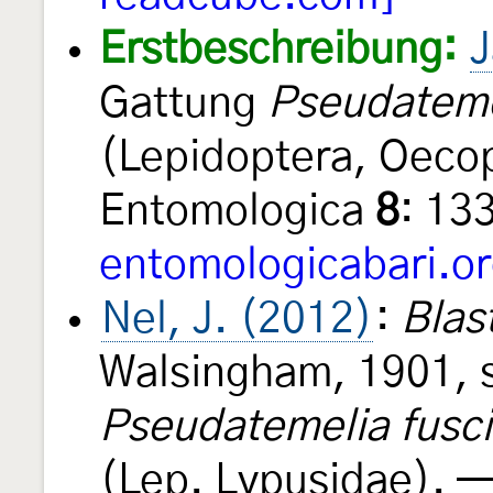
Erstbeschreibung:
J
Gattung
Pseudateme
(Lepidoptera, Oeco
Entomologica
8
: 13
entomologicabari.or
Nel, J. (2012)
:
Blas
Walsingham, 1901, 
Pseudatemelia fusci
(Lep. Lypusidae). 