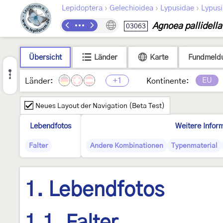
›
›
›
Lepidoptera
Gelechioidea
Lypusidae
Lypus
Agnoea pallidella
03063
Übersicht
Länder
Karte
Fundmeld
+1
EU
Länder:
Kontinente:
Neues Layout der Navigation (Beta Test)
Lebendfotos
Weitere Infor
Falter
Andere Kombinationen
Typenmaterial
1. Lebendfotos