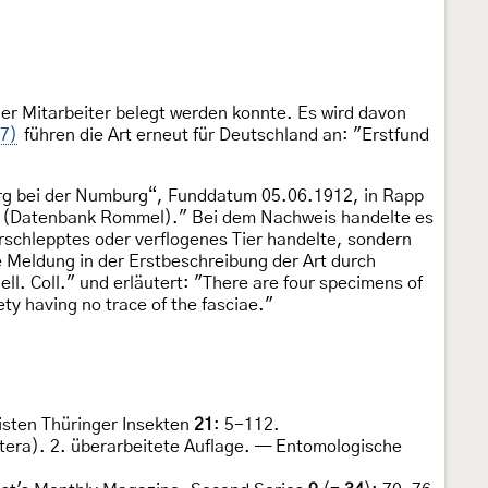
er Mitarbeiter belegt werden konnte. Es wird davon
17)
führen die Art erneut für Deutschland an: "Erstfund
erg bei der Numburg“, Funddatum 05.06.1912, in Rapp
gt (Datenbank Rommel)." Bei dem Nachweis handelte es
rschlepptes oder verflogenes Tier handelte, sondern
e Meldung in der Erstbeschreibung der Art durch
l. Coll." und erläutert: "There are four specimens of
ety having no trace of the fasciae."
isten Thüringer Insekten
21
: 5-112.
tera). 2. überarbeitete Auflage. — Entomologische