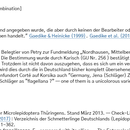
mbination]
nd angegeben wurde, die aber durch keinen der Bearbeiter od
ben handelt."
Gaedike & Heinicke (1999)
.
Gaedike et al. (20
as Belegtier von Petry zur Fundmeldung „Nordhausen, Mittelb
r. Die Bestimmung wurde durch Karisch (GU Nr. 256 ) bestäti
Trotzdem ist nicht davon auszugehen, dass es sich um ein ve
 wird dies durch die in Deutschland bisher komplett übersehen
fundort Corté auf Korsika auch "Germany, Jena (Schläger) Zel
 Schläger as “flagellana ?” — one of them is a unicolorous vari
er Microlepidoptera Thüringens. Stand März 2013. — Check-L
2017)
: Verzeichnis der Schmetterlinge Deutschlands (Lepidop
 1-362.