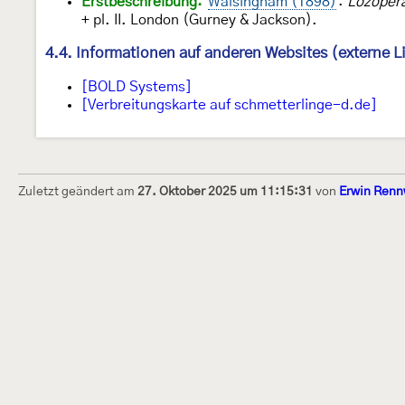
Erstbeschreibung:
Walsingham (1898)
:
Lozopera
+ pl. II. London (Gurney & Jackson).
4.4. Informationen auf anderen Websites (externe L
[BOLD Systems]
[Verbreitungskarte auf schmetterlinge-d.de]
Zuletzt geändert am
27. Oktober 2025 um 11:15:31
von
Erwin Renn
Dieses Internetportal wurde am 16. Septembe
Raupen bestimmen" gegründet und am 23. De