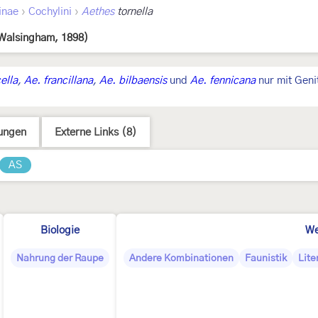
›
›
inae
Cochylini
Aethes
tornella
Walsingham, 1898)
ella
,
Ae. francillana
,
Ae. bilbaensis
und
Ae. fennicana
nur mit Geni
ungen
Externe Links (8)
AS
Biologie
We
Nahrung der Raupe
Andere Kombinationen
Faunistik
Lite