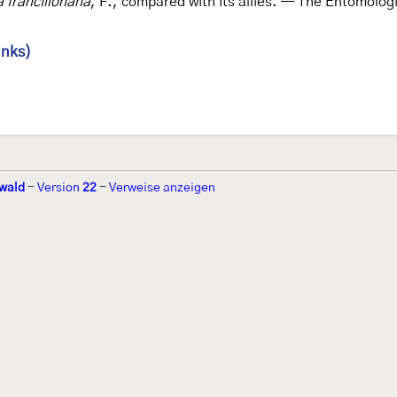
 francillonana
, F., compared with its allies. — The Entomolo
inks)
wald
-
Version
22
-
Verweise anzeigen
r 2002 von
Walter Schön
(
www.schmetterling-raupe.de
) als "Forum Sc
zember 2004 von
Erwin Rennwald
(fachliche Supervision) und
Jürgen R