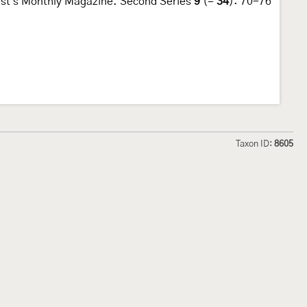
gist's Monthly Magazine. Second Series
9
(=
34
): 70-76
Taxon ID:
8605
hmetterlinge und
Lepiforum e.V.
odeland
Impressum