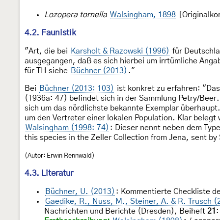
Lozopera tornella
Walsingham, 1898
[Originalko
4.2. Faunistik
"Art, die bei
Karsholt & Razowski (1996)
für Deutschla
ausgegangen, daß es sich hierbei um irrtümliche Anga
für TH siehe
Büchner (2013)
."
Bei
Büchner (2013: 103)
ist konkret zu erfahren: "D
(1936a: 47) befindet sich in der Sammlung Petry/Bee
sich um das nördlichste bekannte Exemplar überhaupt. 
um den Vertreter einer lokalen Population. Klar belegt
Walsingham (1998: 74)
: Dieser nennt neben dem Typen
this species in the Zeller Collection from Jena, sent by
(Autor: Erwin Rennwald)
4.3. Literatur
Büchner, U. (2013)
: Kommentierte Checkliste d
Gaedike, R., Nuss, M., Steiner, A. & R. Trusch (
Nachrichten und Berichte (Dresden), Beiheft
21
: