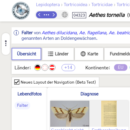
›
›
›
Lepidoptera
Tortricoidea
Tortricidae
Tortric
Aethes tornella
04323
(
Falter
von
Aethes dilucidana
,
Ae. flagellana
,
Ae. beatric
genannten Arten an Doldengewächsen.
Übersicht
Länder
Karte
Fundmeld
+14
EU
Länder:
Kontinente:
Neues Layout der Navigation (Beta Test)
Lebendfotos
Diagnose
Falter