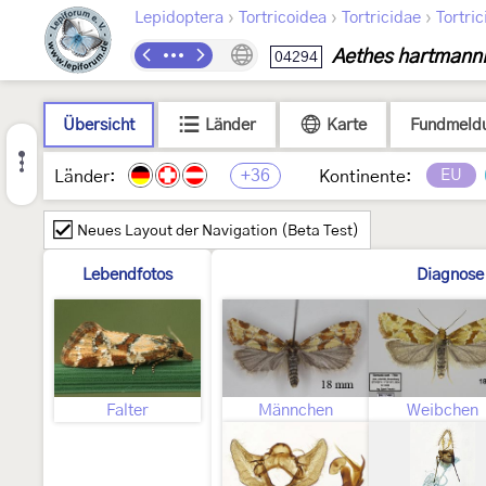
›
›
›
Lepidoptera
Tortricoidea
Tortricidae
Tortric
Aethes hartmann
04294
Übersicht
Länder
Karte
Fundmeld
+36
EU
Länder:
Kontinente:
Neues Layout der Navigation (Beta Test)
Lebendfotos
Diagnose
Falter
Männchen
Weibchen