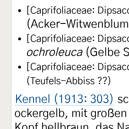
[Caprifoliaceae: Dipsac
(Acker-Witwenblum
[Caprifoliaceae: Dipsac
ochroleuca
(Gelbe S
[Caprifoliaceae: Dipsac
(Teufels-Abbiss ??)
Kennel (1913: 303)
sc
ockergelb, mit großen
Kopf hellbraun, das N