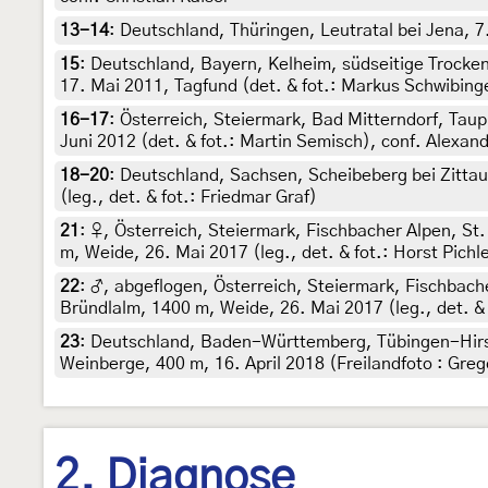
13-14
:
Deutschland, Thüringen, Leutratal bei Jena, 7.
15
:
Deutschland, Bayern, Kelheim, südseitige Trocke
17. Mai 2011, Tagfund (det. & fot.: Markus Schwibinge
16-17
:
Österreich, Steiermark, Bad Mitterndorf, Tau
Juni 2012 (det. & fot.: Martin Semisch), conf. Alexan
18-20
:
Deutschland, Sachsen, Scheibeberg bei Zittau
(leg., det. & fot.: Friedmar Graf)
21
:
♀, Österreich, Steiermark, Fischbacher Alpen, S
m, Weide, 26. Mai 2017 (leg., det. & fot.: Horst Pichl
22
:
♂, abgeflogen, Österreich, Steiermark, Fischbac
Bründlalm, 1400 m, Weide, 26. Mai 2017 (leg., det. & 
23
:
Deutschland, Baden-Württemberg, Tübingen-Hirs
Weinberge, 400 m, 16. April 2018 (Freilandfoto : Gre
2. Diagnose