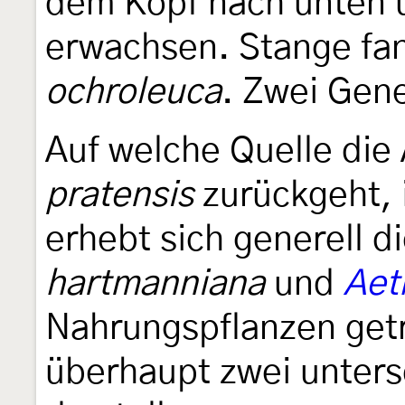
dem Kopf nach unten u
erwachsen. Stange fan
ochroleuca
. Zwei Gen
Auf welche Quelle di
pratensis
zurückgeht, i
erhebt sich generell d
hartmanniana
und
Aet
Nahrungspflanzen getr
überhaupt zwei unters