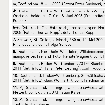
m, Tagfund am 18. Juli 2005 (Fotos: Peter Buchner), 
4
:
Deutschland, Baden-Württemberg, westlich Villingen
Wacholderheide, ca. 710 m, 3. Juni 2008 (Freilandfot
Kolbeck
5-6
:
Österreich, Oberösterreich, Frankenburg am Ha
2008 (Fotos: Thomas Rupp), det. Thomas Rupp
7
:
Schweiz, St. Gallen, Ulisbach, 630 m, 14. Mai 2009 
Rindlisbacher, conf. Helga Schöps
8
:
Deutschland, Nordrhein-Westfalen, Willebadessen, 
manipuliertes Freiland-Foto: Renate Wagner), conf. R
9
:
Deutschland, Baden-Württemberg, 78176 Blumberg,
2011 (det. & fot.: Hans-Peter Deuring), conf. Rudolf 
10
:
Deutschland, Baden-Württemberg, Schwäbische Al
2011 (det. & fot.: Klaus Wohlfarth), conf. Friedmar Gr
11
:
♀, Deutschland, Thüringen, Umg. Jena-Göschwitz, 
Melzer), conf. durch GU Christian Kaiser
12
:
♂, Deutschland, Thüringen, Umg. Jena-Göschwitz, 
conf. Christian Kaiser