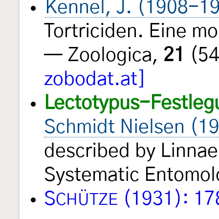
Kennel, J. (1908-1
Tortriciden. Eine m
— Zoologica,
21
(54
zobodat.at]
Lectotypus-Festleg
Schmidt Nielsen (1
described by Linnae
Systematic Entomo
S
(1931): 17
CHÜTZE