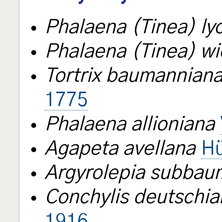
Phalaena (Tinea) ly
Phalaena (Tinea) w
Tortrix baumannian
1775
Phalaena allioniana
Agapeta avellana
Hü
Argyrolepia subbau
Conchylis deutschia
1916