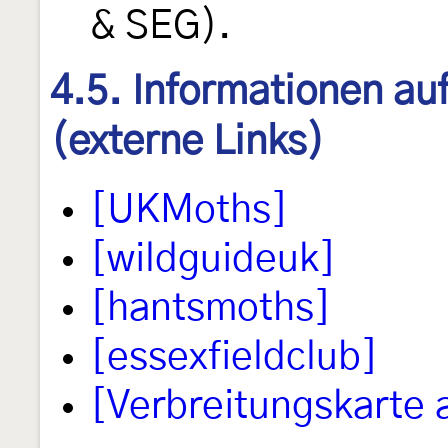
& SEG).
4.5. Informationen au
(externe Links)
[UKMoths]
[wildguideuk]
[hantsmoths]
[essexfieldclub]
[Verbreitungskarte 