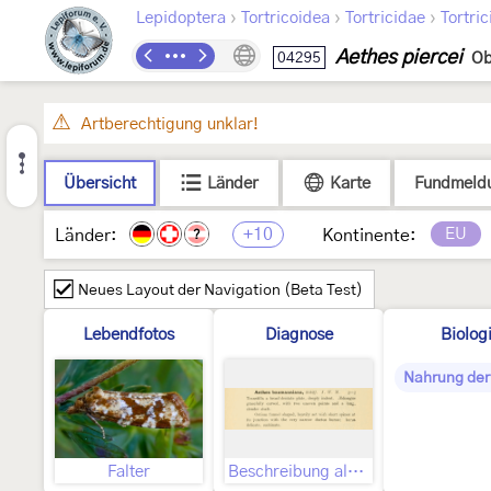
›
›
›
Lepidoptera
Tortricoidea
Tortricidae
Tortric
Aethes piercei
04295
Ob
Artberechtigung unklar!
Übersicht
Länder
Karte
Fundmeld
+10
EU
Länder:
Kontinente:
?
Neues Layout der Navigation (Beta Test)
Lebendfotos
Diagnose
Biolog
Nahrung der
Falter
Beschreibung als “Aethes baumanniana, Schiff.”