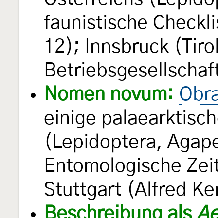
faunistische Checkli
12); Innsbruck (Tir
Betriebsgesellschaf
Nomen novum:
Obra
einige palaearktisc
(Lepidoptera, Agape
Entomologische Zeit
Stuttgart (Alfred Ke
Beschreibung als
Ae