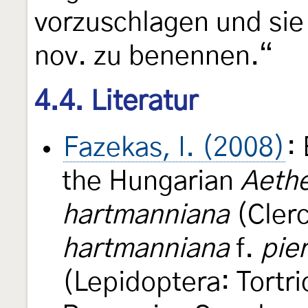
vorzuschlagen und sie
nov. zu benennen.“
4.4. Literatur
Fazekas, I. (2008)
:
the Hungarian
Aeth
hartmanniana
(Cler
hartmanniana
f.
pie
(Lepidoptera: Tortri