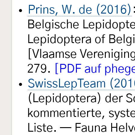
Prins, W. de (2016)
Belgische Lepidopte
Lepidoptera of Bel
[Vlaamse Verenigin
279.
[PDF auf pheg
SwissLepTeam (201
(Lepidoptera) der S
kommentierte, syst
Liste. — Fauna Helv