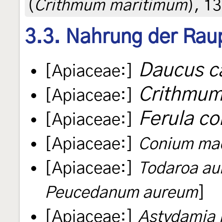
(
Crithmum maritimum
), 1
3.3. Nahrung der Rau
Daucus c
[Apiaceae:]
Crithmum
[Apiaceae:]
Ferula c
[Apiaceae:]
[Apiaceae:]
Conium ma
[Apiaceae:]
Todaroa au
Peucedanum aureum
]
[Apiaceae:]
Astydamia l