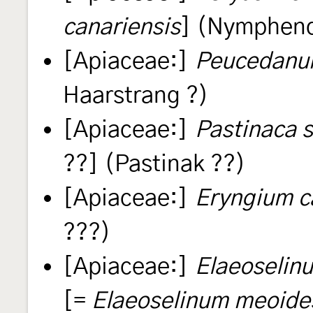
canariensis
] (Nymphen
[Apiaceae:]
Peucedanum
Haarstrang ?)
[Apiaceae:]
Pastinaca s
??] (Pastinak ??)
[Apiaceae:]
Eryngium c
???)
[Apiaceae:]
Elaeoselin
[=
Elaeoselinum meoide