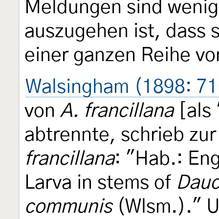
Meldungen sind wenig 
auszugehen ist, dass 
einer ganzen Reihe vo
Walsingham (1898: 7
von
A. francillana
[als 
abtrennte, schrieb zu
francillana
: "Hab.: En
Larva in stems of
Dauc
communis
(Wlsm.)." U