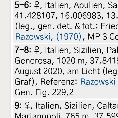
5-6
:
♀, Italien, Apulien, S
41.428107, 16.006983, 13.
(leg., gen. det. & fot.: Fr
Razowski, (1970)
, MP 3 Co
7-8
:
♀, Italien, Sizilien, 
Generosa, 1020 m, 37.8419
August 2020, am Licht (leg.
Graf), Referenz:
Razowski
Gen. Fig. 229,2
9
:
♀, Italien, Sizilien, Ca
Marianopoli, 765 m, 37.59