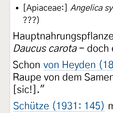
[Apiaceae:]
Angelica sy
???)
Hauptnahrungspflanze 
Daucus carota
- doch e
Schon
von Heyden (18
Raupe von dem Same
[sic!]."
Schütze (1931: 145)
m