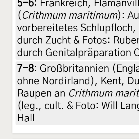
5-6
:
Frankreich, Flamanvil
(
Crithmum maritimum
): A
vorbereitetes Schlupfloch, 1
durch Zucht & Fotos: Ruben
durch Genitalpräparation 
7-8
:
Großbritannien (Engl
ohne Nordirland), Kent, D
Raupen an
Crithmum mari
(leg., cult. & Foto: Will La
Hall