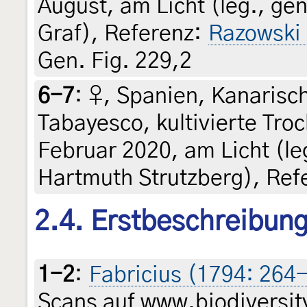
August, am Licht (leg., gen
Graf), Referenz:
Razowski
Gen. Fig. 229,2
6-7
:
♀, Spanien, Kanarisch
Tabayesco, kultivierte Tro
Februar 2020, am Licht (leg
Hartmuth Strutzberg), Ref
2.4. Erstbeschreibun
1-2
:
Fabricius (1794: 264
Scans auf www.biodiversity