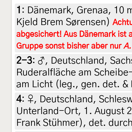
1
:
Dänemark, Grenaa, 10 m, 
Kjeld Brem Sørensen)
Achtu
abgesichert! Aus Dänemark ist 
Gruppe sonst bisher aber nur
A.
2-3
:
♂, Deutschland, Sac
Ruderalfläche am Scheibe-
am Licht (leg., gen. det. &
4
:
♀, Deutschland, Schlesw
Unterland-Ort, 1. August 2
Frank Stühmer), det. durc