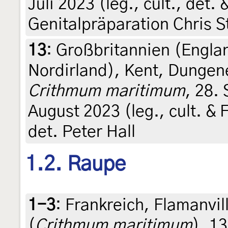
Juli 2023 (leg., cult., det
Genitalpräparation Chris 
13
:
Großbritannien (Englan
Nordirland), Kent, Dungen
Crithmum maritimum
, 28.
August 2023 (leg., cult. & 
det. Peter Hall
1.2. Raupe
1-3
:
Frankreich, Flamanvi
(
Crithmum maritimum
), 13