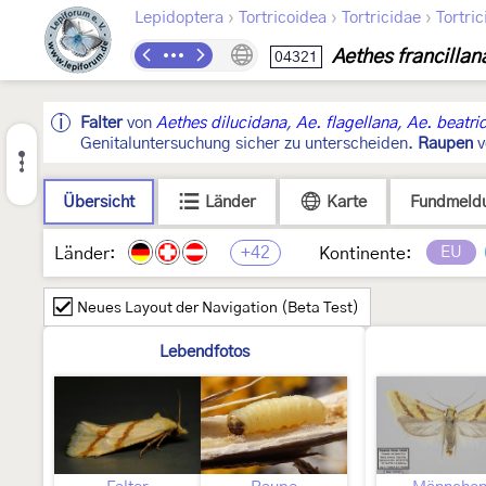
›
›
›
Lepidoptera
Tortricoidea
Tortricidae
Tortric
Aethes francillan
04321
Falter
von
Aethes dilucidana
,
Ae. flagellana
,
Ae. beatric
Genitaluntersuchung sicher zu unterscheiden.
Raupen
v
Übersicht
Länder
Karte
Fundmeld
+42
EU
Länder:
Kontinente:
Neues Layout der Navigation (Beta Test)
Lebendfotos