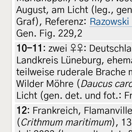
August, am Licht (leg., gen
Graf), Referenz:
Razowski
Gen. Fig. 229,2
10-11
:
zwei ♀♀: Deutschl
Landkreis Lüneburg, ehem
teilweise ruderale Brache
Wilder Möhre (
Daucus car
Licht (gen. det. und fot.: 
12
:
Frankreich, Flamanvill
(
Crithmum maritimum
), 13