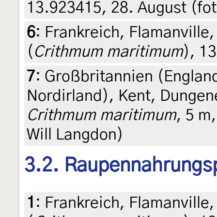
13.923415, 28. August (fot
6
:
Frankreich, Flamanville
(
Crithmum maritimum
), 1
7
:
Großbritannien (England
Nordirland), Kent, Dungene
Crithmum maritimum
, 5 m
Will Langdon)
3.2. Raupennahrungs
1
:
Frankreich, Flamanville