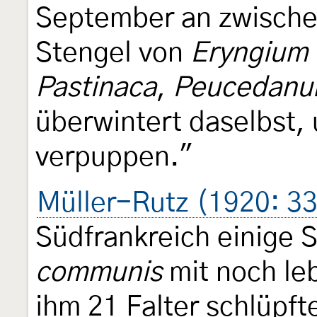
September an zwische
Stengel von
Eryngium
Pastinaca
,
Peucedan
überwintert daselbst, 
verpuppen."
Müller-Rutz (1920: 3
Südfrankreich einige 
communis
mit noch le
ihm 21 Falter schlüpft