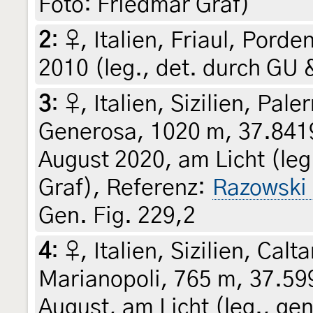
Foto: Friedmar Graf)
2
:
♀, Italien, Friaul, Pord
2010 (leg., det. durch GU 
3
:
♀, Italien, Sizilien, Pa
Generosa, 1020 m, 37.8419
August 2020, am Licht (leg.
Graf), Referenz:
Razowski
Gen. Fig. 229,2
4
:
♀, Italien, Sizilien, Ca
Marianopoli, 765 m, 37.59
August, am Licht (leg., gen