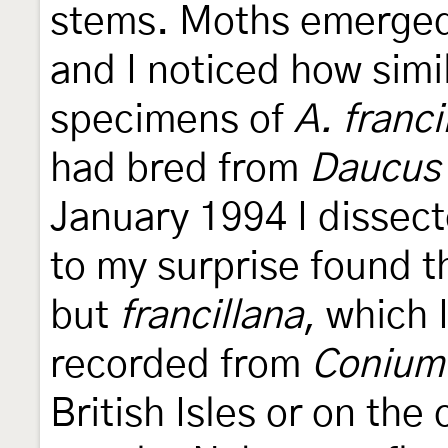
stems. Moths emerge
and I noticed how simi
specimens of
A. franci
had bred from
Daucus 
January 1994 I dissec
to my surprise found t
but
francillana
, which 
recorded from
Conium
British Isles or on the 