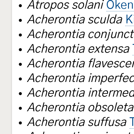
Atropos solani
Oken
Acherontia sculda
K
Acherontia conjunct
Acherontia extensa
Acherontia flavesce
Acherontia imperfec
Acherontia intermed
Acherontia obsoleta
Acherontia suffusa