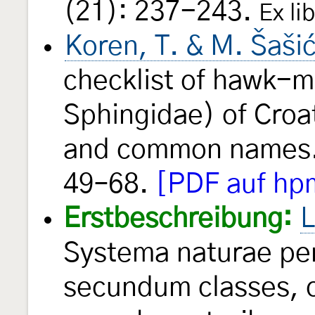
(21): 237-243.
Ex li
Koren, T. & M. Šaši
checklist of hawk-m
Sphingidae) of Croat
and common names.
49–68.
[PDF auf hp
Erstbeschreibung:
L
Systema naturae per
secundum classes, o