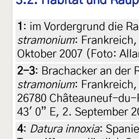
3.2. Habitat und Rau
1
:
im Vordergrund die R
stramonium
: Frankreich,
Oktober 2007 (Foto: Allan
2-3
:
Brachacker an der 
stramonium
: Frankreich
26780 Châteauneuf-du-R
43' 0” E, 2. September 2
4
:
Datura innoxia
: Spanie