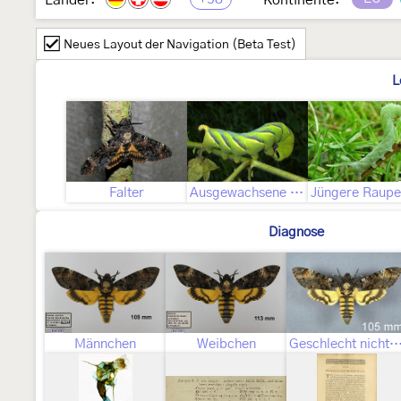
Länder:
Kontinente:
Neues Layout der Navigation (Beta Test)
L
Falter
Ausgewachsene Raupe
Diagnose
Männchen
Weibchen
Geschlecht nicht best