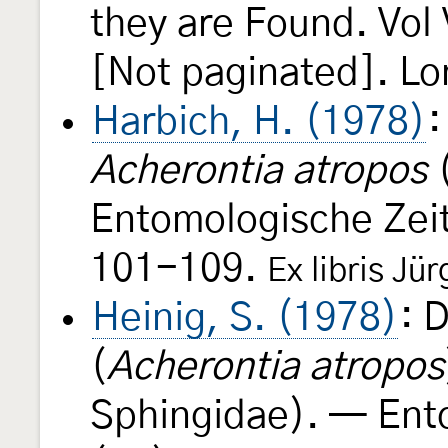
they are Found. Vol 
[Not paginated]. Lon
Harbich, H. (1978)
:
Acherontia atropos
(
Entomologische Zeit
101-109.
Ex libris Jü
Heinig, S. (1978)
: 
(
Acherontia atropos
Sphingidae). — Ento