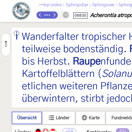
›
›
›
›
Lepidoptera
Bombycoidea
Sphingidae
Sphinginae
Sphing
Acherontia atrop
06830
Wanderfalter tropischer 
teilweise bodenständig.
bis Herbst.
Raupe
nfunde 
Kartoffelblättern (
Solan
etlichen weiteren Pflanz
überwintern, stirbt jedoc
Übersicht
Länder
Karte
Fundmeld
+58
EU