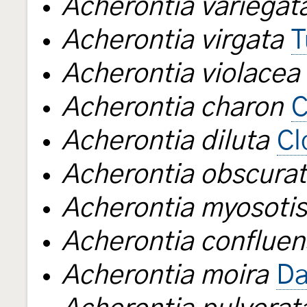
Acherontia variegat
Acherontia virgata
T
Acherontia violacea
Acherontia charon
C
Acherontia diluta
Cl
Acherontia obscura
Acherontia myosotis
Acherontia confluen
Acherontia moira
Da