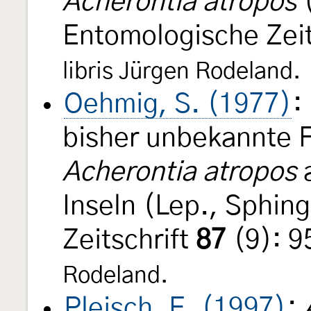
Acherontia atropos
(
Entomologische Zeit
libris Jürgen Rodeland.
Oehmig, S. (1977)
:
bisher unbekannte F
Acherontia atropos
a
Inseln (Lep., Sphin
Zeitschrift
87
(9): 9
Rodeland.
Pleisch, E. (1997)
: