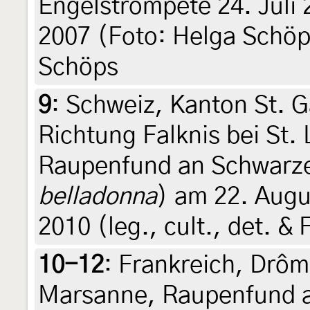
Engelstrompete 24. Juli 
2007 (Foto: Helga Schöps
Schöps
9
:
Schweiz, Kanton St. 
Richtung Falknis bei St. 
Raupenfund an Schwarzer
belladonna
) am 22. Augu
2010 (leg., cult., det. &
10-12
:
Frankreich, Drôm
Marsanne, Raupenfund a