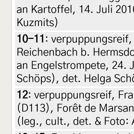
an Kartoffel, 14. Juli 20
Kuzmits)
10-11
:
verpuppungsreif,
Reichenbach b. Hermsdo
an Engelstrompete, 24. J
Schöps), det. Helga Sch
12
:
verpuppungsreif, Fr
(D113), Forêt de Marsan
(leg., cult., det. & Foto: 